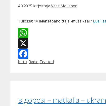
4.9.2025
kirjoittaja
Vesa Moilanen
Tulossa: ”Mielensäpahoittaja -mussikaali”
Lue lis
WhatsApp
X
Kategoriat
Avainsanat
Juttu
,
Radio
Teatteri
Facebook
в дорозі – matkalla – ukrai