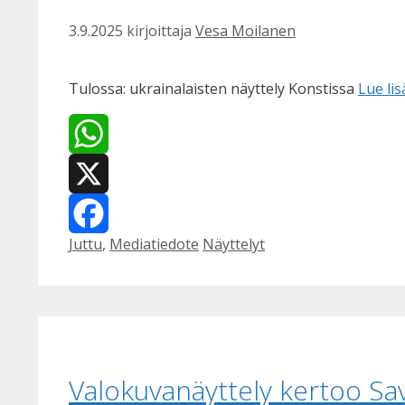
3.9.2025
kirjoittaja
Vesa Moilanen
Tulossa: ukrainalaisten näyttely Konstissa
Lue lis
WhatsApp
X
Kategoriat
Avainsanat
Juttu
,
Mediatiedote
Näyttelyt
Facebook
Valokuvanäyttely kertoo Sav