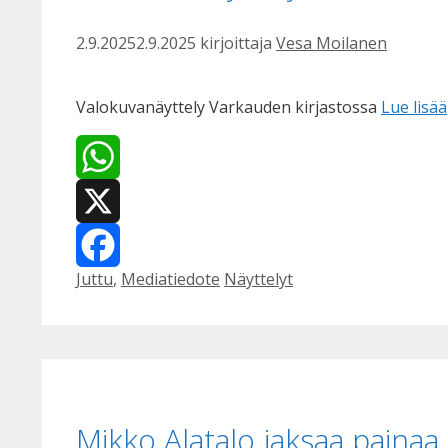
2.9.2025
2.9.2025
kirjoittaja
Vesa Moilanen
Valokuvanäyttely Varkauden kirjastossa
Lue lisää
WhatsApp
X
Kategoriat
Avainsanat
Juttu
,
Mediatiedote
Näyttelyt
Facebook
Mikko Alatalo jaksaa painaa