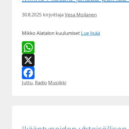
30.8.2025
kirjoittaja
Vesa Moilanen
Mikko Alatalon kuulumiset
Lue lisää
WhatsApp
X
Kategoriat
Avainsanat
Juttu
,
Radio
Musiikki
Facebook