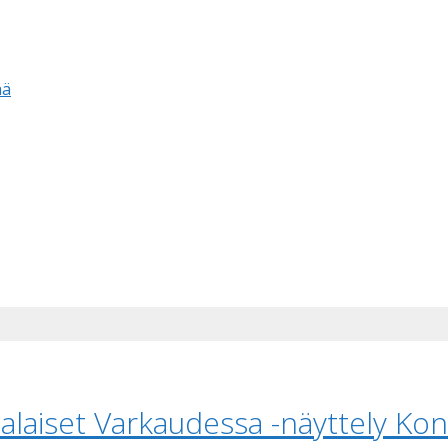
ää
nalaiset Varkaudessa -näyttely Kon