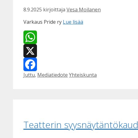
8.9.2025
kirjoittaja
Vesa Moilanen
Varkaus Pride ry
Lue lisää
WhatsApp
X
Kategoriat
Avainsanat
Juttu
,
Mediatiedote
Yhteiskunta
Facebook
Teatterin syysnäytäntökaude