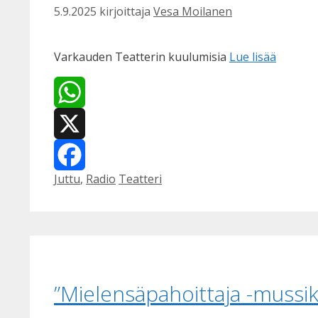
5.9.2025
kirjoittaja
Vesa Moilanen
Varkauden Teatterin kuulumisia
Lue lisää
WhatsApp
X
Kategoriat
Avainsanat
Juttu
,
Radio
Teatteri
Facebook
”Mielensäpahoittaja -mussik