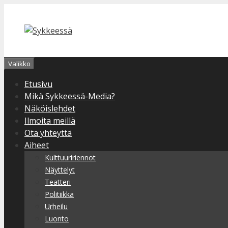
Siirry
sisältöön
Valikko
Etusivu
Mikä Sykkeessä-Media?
Näköislehdet
Ilmoita meillä
Ota yhteyttä
Aiheet
Kulttuuririennot
Näyttelyt
Teatteri
Politiikka
Urheilu
Luonto