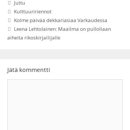
Kategoriat
Juttu
Avainsanat
Kulttuuririennot
o
Kolme päivää dekkariasiaa Varkaudessa
k
Leena Lehtolainen: Maailma on pullollaan
aiheita rikoskirjailijalle
Jätä kommentti
Kommentti