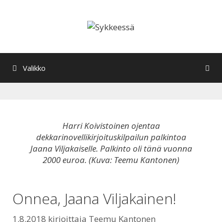
Siirry
sisältöön
Valikko
Harri Koivistoinen ojentaa
dekkarinovellikirjoituskilpailun palkintoa
Jaana Viljakaiselle. Palkinto oli tänä vuonna
2000 euroa. (Kuva: Teemu Kantonen)
Onnea, Jaana Viljakainen!
1.8.2018
kirjoittaja
Teemu Kantonen