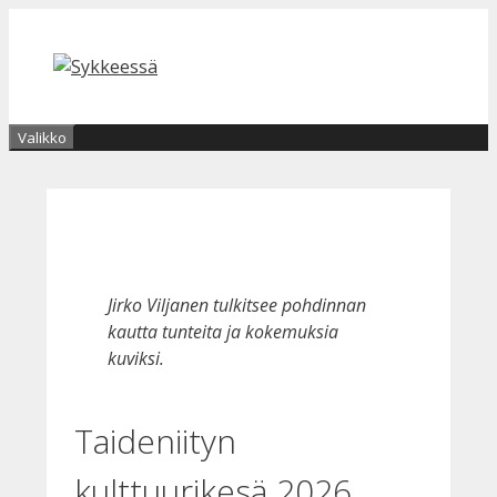
Siirry
sisältöön
Valikko
Jirko Viljanen tulkitsee pohdinnan
kautta tunteita ja kokemuksia
kuviksi.
Taideniityn
kulttuurikesä 2026