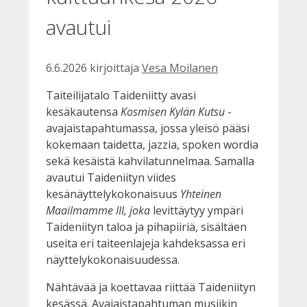
avautui
6.6.2026
kirjoittaja
Vesa Moilanen
Taiteilijatalo Taideniitty avasi
kesäkautensa
Kosmisen Kylän Kutsu
-
avajaistapahtumassa, jossa yleisö pääsi
kokemaan taidetta, jazzia, spoken wordia
sekä kesäistä kahvilatunnelmaa. Samalla
avautui Taideniityn viides
kesänäyttelykokonaisuus
Yhteinen
Maailmamme III, joka
levittäytyy ympäri
Taideniityn taloa ja pihapiiriä, sisältäen
useita eri taiteenlajeja kahdeksassa eri
näyttelykokonaisuudessa.
Nähtävää ja koettavaa riittää Taideniityn
kesässä. Avajaistapahtuman musiikin