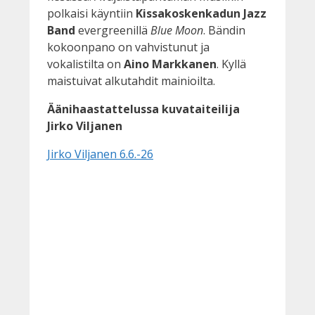
polkaisi käyntiin
Kissakoskenkadun Jazz
Band
evergreenillä
Blue Moon
. Bändin
kokoonpano on vahvistunut ja
vokalistilta on
Aino Markkanen
. Kyllä
maistuivat alkutahdit mainioilta.
Äänihaastattelussa kuvataiteilija
Jirko Viljanen
Jirko Viljanen 6.6.-26