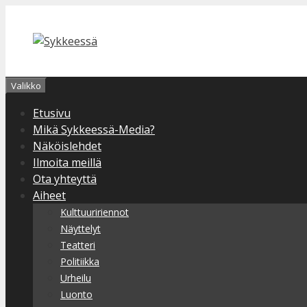
Siirry
sisältöön
Valikko
Etusivu
Mikä Sykkeessä-Media?
Näköislehdet
Ilmoita meillä
Ota yhteyttä
Aiheet
Kulttuuririennot
Näyttelyt
Teatteri
Politiikka
Urheilu
Luonto