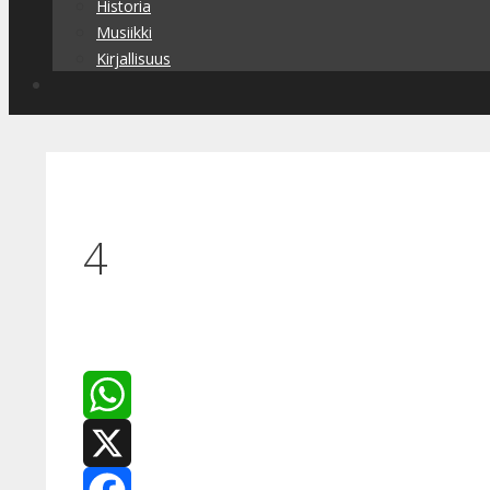
Historia
Musiikki
Kirjallisuus
4
WhatsApp