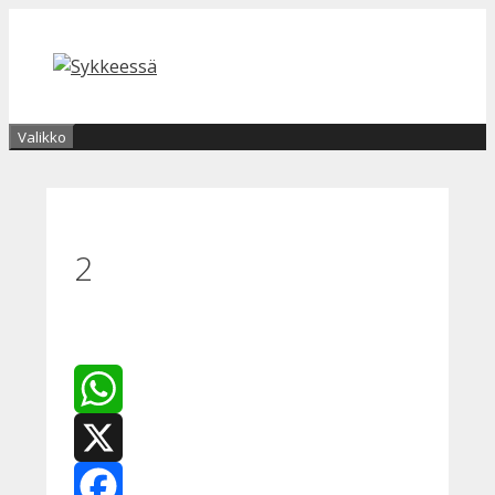
Siirry
sisältöön
Valikko
2
WhatsApp
X