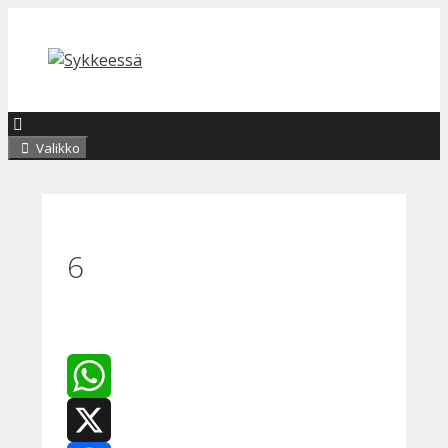
Siirry
sisältöön
Valikko
6
WhatsApp