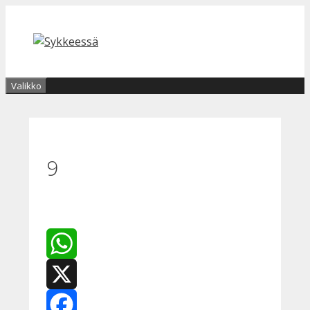
Siirry
sisältöön
Valikko
9
WhatsApp
X