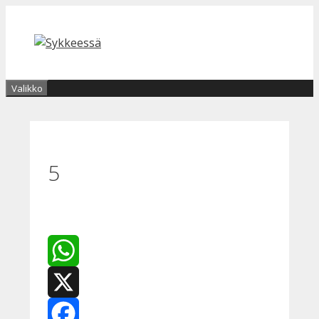
Siirry
sisältöön
Valikko
5
WhatsApp
X