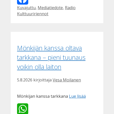
Kategoriat
Avainsanat
Kuvajuttu
,
Mediatiedote
,
Radio
Facebook
Kulttuuririennot
Mönkijän kanssa oltava
tarkkana – pieni tuunaus
voikin olla laiton
5.8.2026
kirjoittaja
Vesa Moilanen
Mönkijan kanssa tarkkana
Lue lisää