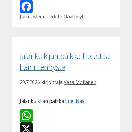
X
Kategoriat
Avainsanat
Juttu
,
Mediatiedote
Näyttelyt
Facebook
Jalankulkijan paikka herättää
hämmennystä
29.7.2026
kirjoittaja
Vesa Moilanen
Jalankulkijan paikka
Lue lisää
WhatsApp