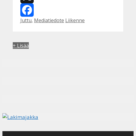
X
Kategoriat
Avainsanat
Juttu
,
Mediatiedote
Liikenne
Facebook
+ Lisää