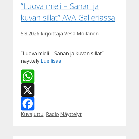
”Luova mieli – Sanan ja
kuvan sillat” AVA Galleriassa
5.8.2026
kirjoittaja
Vesa Moilanen
”Luova mieli – Sanan ja kuvan sillat”-
näyttely
Lue lisää
WhatsApp
X
Kategoriat
Avainsanat
Kuvajuttu
,
Radio
Näyttelyt
Facebook