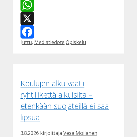
WhatsApp
X
Kategoriat
Avainsanat
Juttu
,
Mediatiedote
Opiskelu
Facebook
Koulujen alku vaatii
ryhtiliikettä aikuisilta –
etenkään suojateillä ei saa
lipsua
3.8.2026
kirjoittaja
Vesa Moilanen