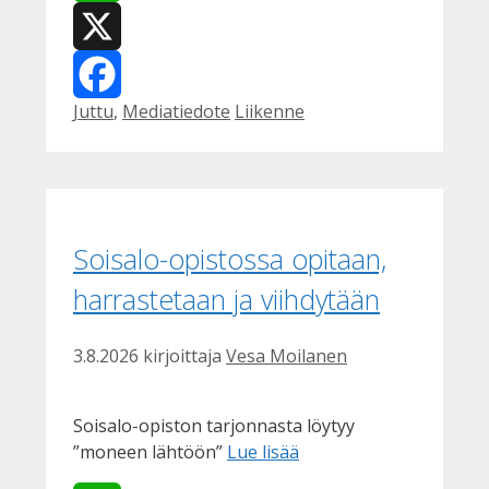
WhatsApp
X
Kategoriat
Avainsanat
Juttu
,
Mediatiedote
Liikenne
Facebook
Soisalo-opistossa opitaan,
harrastetaan ja viihdytään
3.8.2026
kirjoittaja
Vesa Moilanen
Soisalo-opiston tarjonnasta löytyy
”moneen lähtöön”
Lue lisää