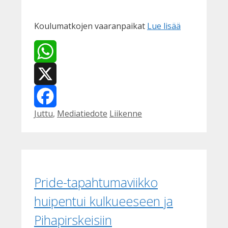
Koulumatkojen vaaranpaikat
Lue lisää
WhatsApp
X
Kategoriat
Avainsanat
Juttu
,
Mediatiedote
Liikenne
Facebook
Pride-tapahtumaviikko
huipentui kulkueeseen ja
Pihapirskeisiin