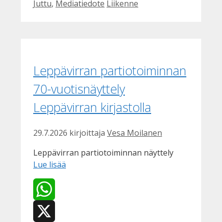
Kategoriat
Avainsanat
Juttu
,
Mediatiedote
Liikenne
Facebook
Leppävirran partiotoiminnan
70-vuotisnäyttely
Leppävirran kirjastolla
29.7.2026
kirjoittaja
Vesa Moilanen
Leppävirran partiotoiminnan näyttely
Lue lisää
WhatsApp