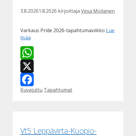
3.8.2026
1.8.2026
kirjoittaja
Vesa Moilanen
Varkaus Pride 2026-tapahtumaviikko
Lue
lisää
WhatsApp
X
Kategoriat
Avainsanat
Kuvajuttu
Tapahtumat
Facebook
Vt5 Leppävirta-Kuopio-