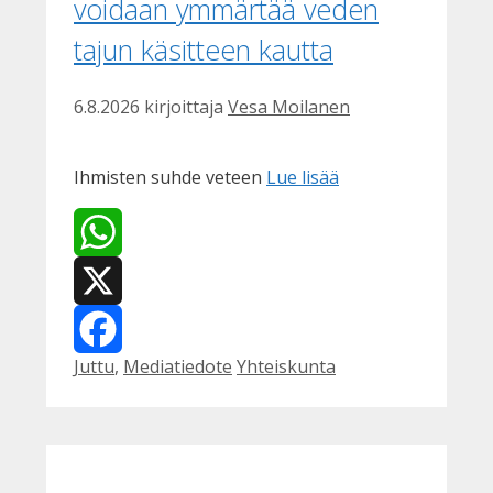
voidaan ymmärtää veden
tajun käsitteen kautta
6.8.2026
kirjoittaja
Vesa Moilanen
Ihmisten suhde veteen
Lue lisää
WhatsApp
X
Kategoriat
Avainsanat
Juttu
,
Mediatiedote
Yhteiskunta
Facebook