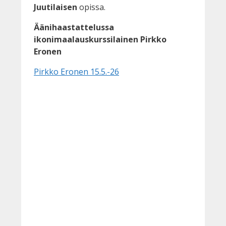
Juutilaisen
opissa.
Äänihaastattelussa
ikonimaalauskurssilainen Pirkko
Eronen
Pirkko Eronen 15.5.-26