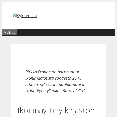
Siirry
sisältöön
Valikko
Pirkko Eronen on harrastanut
ikonimaalausta vuodesta 2015
lähtien, sylissään maalaamansa
ikoni ”Pyhä ylienkeli Barachielia”.
Ikoninäyttely kirjaston