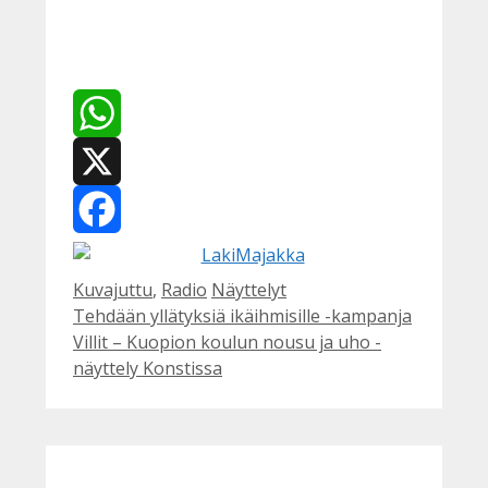
WhatsApp
X
Facebook
Kategoriat
Avainsanat
Kuvajuttu
,
Radio
Näyttelyt
Tehdään yllätyksiä ikäihmisille -kampanja
Villit – Kuopion koulun nousu ja uho -
näyttely Konstissa