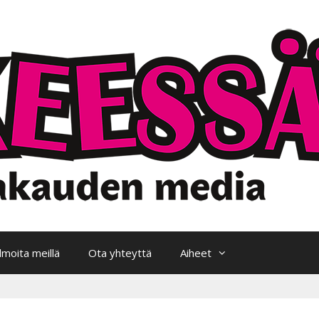
Ilmoita meillä
Ota yhteyttä
Aiheet