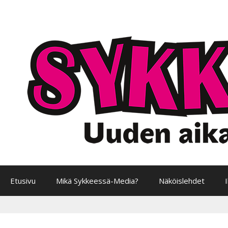
Siirry
sisältöön
Etusivu
Mikä Sykkeessä-Media?
Näköislehdet