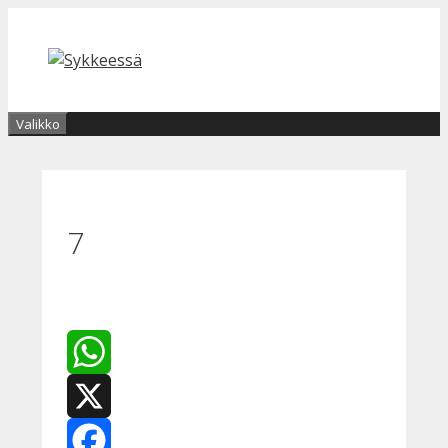
Siirry
sisältöön
Valikko
7
WhatsApp
X