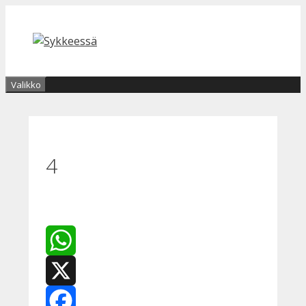
Siirry
sisältöön
Valikko
4
WhatsApp
X