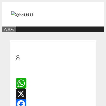
Siirry
sisältöön
Valikko
8
WhatsApp
X