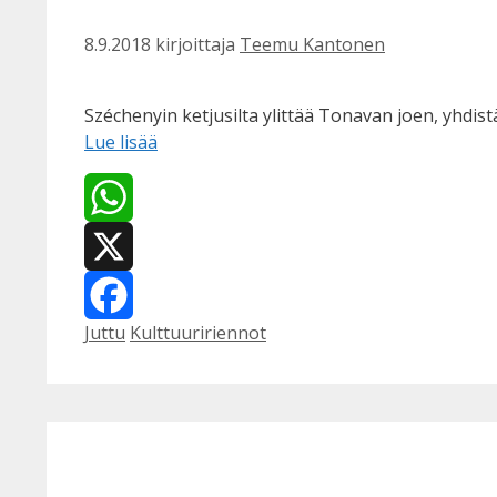
8.9.2018
kirjoittaja
Teemu Kantonen
Széchenyin ketjusilta ylittää Tonavan joen, yhdistäe
Lue lisää
WhatsApp
X
Kategoriat
Avainsanat
Juttu
Kulttuuririennot
Facebook