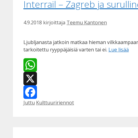
Interrail – Zagreb ja surul
4.9.2018
kirjoittaja
Teemu Kantonen
Ljubljanasta jatkoin matkaa hieman vilkkaampaan Z
tarkoitettu ryyppäjäisiä varten tai ei.
Lue lisää
WhatsApp
X
Kategoriat
Avainsanat
Juttu
Kulttuuririennot
Facebook