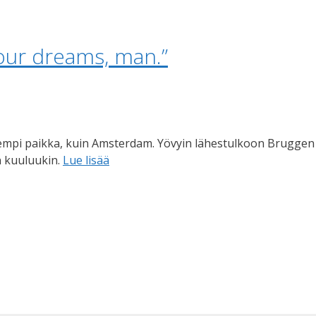
your dreams, man.”
pi paikka, kuin Amsterdam. Yövyin lähestulkoon Bruggen kes
n kuuluukin.
Lue lisää