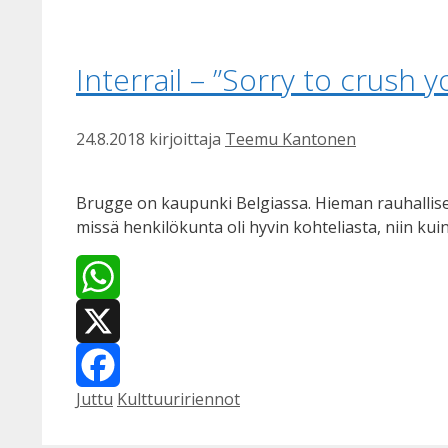
Interrail – ”Sorry to crush 
24.8.2018
kirjoittaja
Teemu Kantonen
Brugge on kaupunki Belgiassa. Hieman rauhallisem
missä henkilökunta oli hyvin kohteliasta, niin kui
WhatsApp
X
Kategoriat
Avainsanat
Juttu
Kulttuuririennot
Facebook