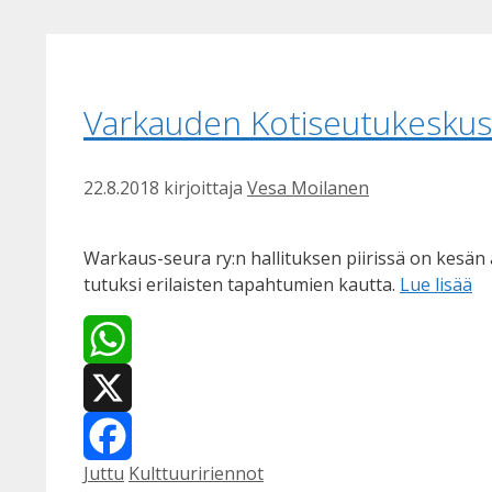
Varkauden Kotiseutukeskus
22.8.2018
kirjoittaja
Vesa Moilanen
Warkaus-seura ry:n hallituksen piirissä on kesä
tutuksi erilaisten tapahtumien kautta.
Lue lisää
WhatsApp
X
Kategoriat
Avainsanat
Juttu
Kulttuuririennot
Facebook