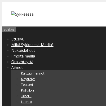
Siirry
sisältöön
Valikko
Etusivu
Mikä Sykkeessä-Media?
Näköislehdet
Ilmoita meillä
Ota yhteyttä
Aiheet
Kulttuuririennot
Näyttelyt
Teatteri
Politiikka
Urheilu
Luonto