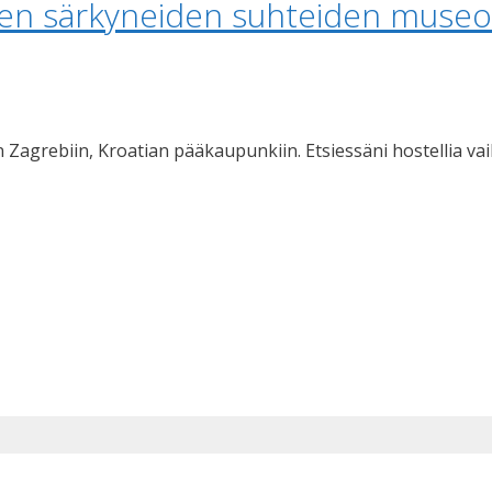
linen särkyneiden suhteiden museo
agrebiin, Kroatian pääkaupunkiin. Etsiessäni hostellia vaiht