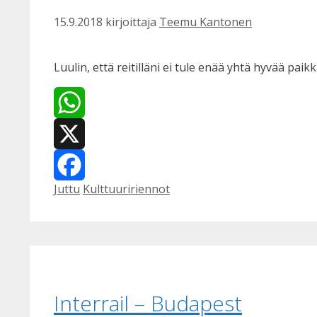
15.9.2018
kirjoittaja
Teemu Kantonen
Luulin, että reitilläni ei tule enää yhtä hyvää paik
WhatsApp
X
Kategoriat
Avainsanat
Juttu
Kulttuuririennot
Facebook
Interrail – Budapest