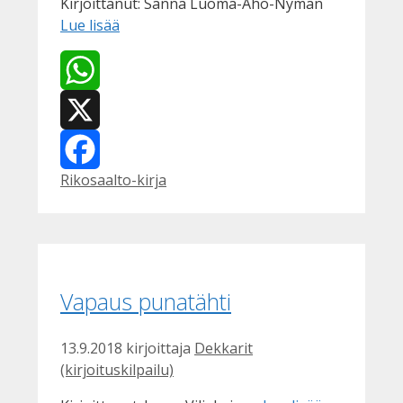
Kirjoittanut: Sanna Luoma-Aho-Nyman
Lue lisää
WhatsApp
X
Kategoriat
Rikosaalto-kirja
Facebook
Vapaus punatähti
13.9.2018
kirjoittaja
Dekkarit
(kirjoituskilpailu)