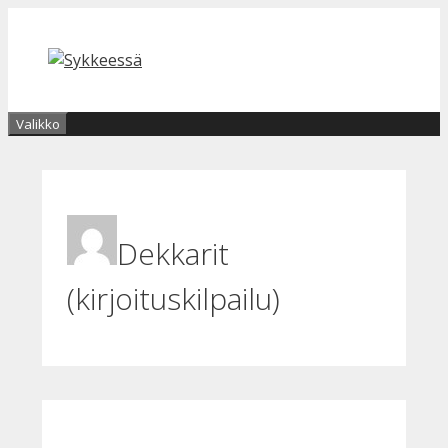
Siirry
sisältöön
Valikko
Dekkarit
(kirjoituskilpailu)