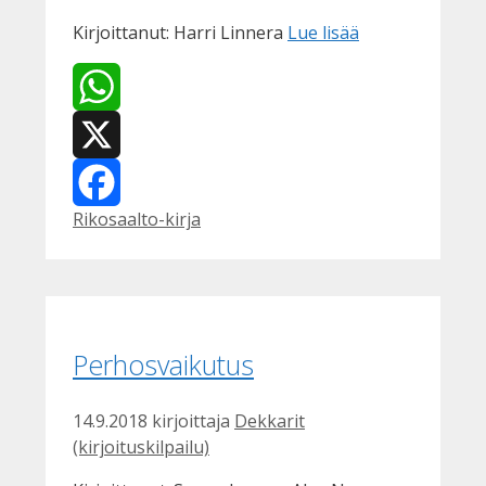
Kirjoittanut: Harri Linnera
Lue lisää
WhatsApp
X
Kategoriat
Rikosaalto-kirja
Facebook
Perhosvaikutus
14.9.2018
kirjoittaja
Dekkarit
(kirjoituskilpailu)