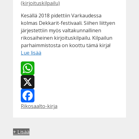
(kirjoituskilpailu)
Kesällä 2018 pidettiin Varkaudessa
kolmas Dekkarit-festivaali. Siihen liittyen
järjestettiin myös valtakunnallinen
rikosaiheinen kirjoituskilpailu. Kilpailun
parhaimmistosta on koottu tämä kirja!
Lue lisää
WhatsApp
X
Kategoriat
Rikosaalto-kirja
Facebook
+ Lisää