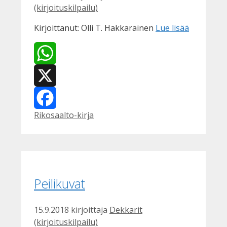
(kirjoituskilpailu)
Kirjoittanut: Olli T. Hakkarainen
Lue lisää
WhatsApp
X
Kategoriat
Rikosaalto-kirja
Facebook
Peilikuvat
15.9.2018
kirjoittaja
Dekkarit
(kirjoituskilpailu)