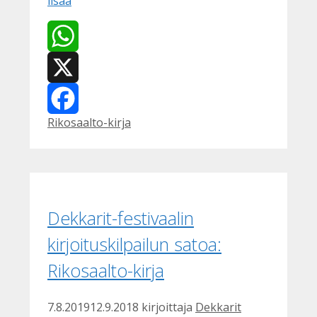
lisää
WhatsApp
X
Kategoriat
Rikosaalto-kirja
Facebook
Dekkarit-festivaalin
kirjoituskilpailun satoa:
Rikosaalto-kirja
7.8.2019
12.9.2018
kirjoittaja
Dekkarit