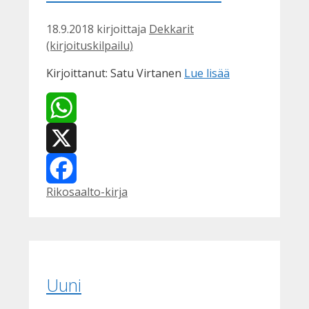
18.9.2018
kirjoittaja
Dekkarit
(kirjoituskilpailu)
Kirjoittanut: Satu Virtanen
Lue lisää
WhatsApp
X
Kategoriat
Rikosaalto-kirja
Facebook
Uuni