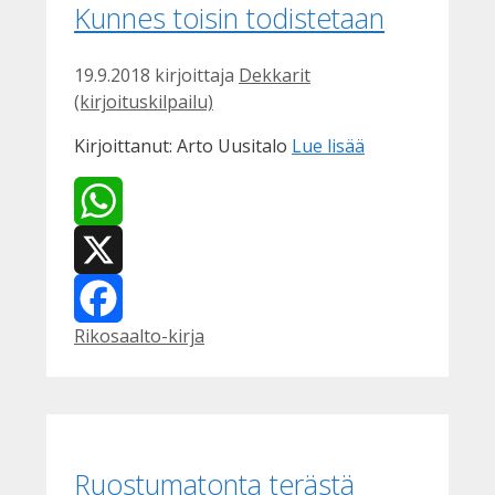
Kunnes toisin todistetaan
19.9.2018
kirjoittaja
Dekkarit
(kirjoituskilpailu)
Kirjoittanut: Arto Uusitalo
Lue lisää
WhatsApp
X
Kategoriat
Rikosaalto-kirja
Facebook
Ruostumatonta terästä