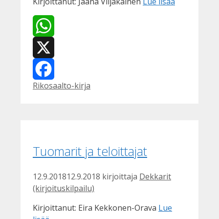
Kirjoittanut: Jaana Viljakainen
Lue lisää
WhatsApp
X
Kategoriat
Rikosaalto-kirja
Facebook
Tuomarit ja teloittajat
12.9.2018
12.9.2018
kirjoittaja
Dekkarit
(kirjoituskilpailu)
Kirjoittanut: Eira Kekkonen-Orava
Lue