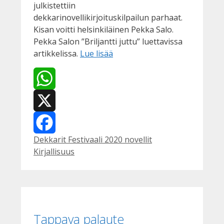
julkistettiin
dekkarinovellikirjoituskilpailun parhaat.
Kisan voitti helsinkiläinen Pekka Salo.
Pekka Salon ”Briljantti juttu” luettavissa
artikkelissa.
Lue lisää
WhatsApp
X
Kategoriat
Avainsanat
Dekkarit Festivaali 2020 novellit
Facebook
Kirjallisuus
Tappava palaute