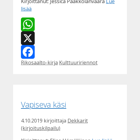
Kirjoittanut: Jessica Paakkolanvaara
Lue
lisää
WhatsApp
X
Kategoriat
Avainsanat
Rikosaalto-kirja
Kulttuuririennot
Facebook
Vapiseva käsi
4.10.2019
kirjoittaja
Dekkarit
(kirjoituskilpailu)