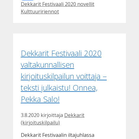
Kategoriat
Avainsanat
Dekkarit Festivaali 2020 novellit
Facebook
Kulttuuririennot
Dekkarit Festivaali 2020
valtakunnallisen
kirjoituskilpailun voittaja –
teksti julkaistu! Onnea,
Pekka Salo!
3.8.2020
kirjoittaja
Dekkarit
(kirjoituskilpailu)
Dekkarit Festivaalin iltajuhlassa