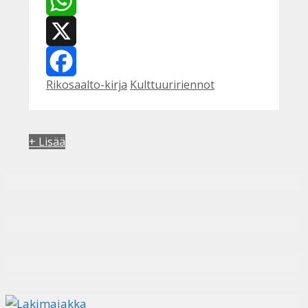
WhatsApp
X
Kategoriat
Avainsanat
Rikosaalto-kirja
Kulttuuririennot
Facebook
+ Lisää