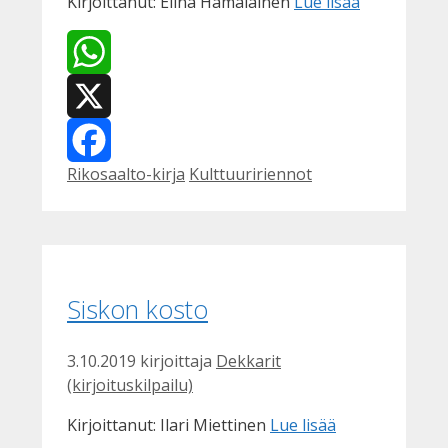
Kirjoittanut: Elina Hämäläinen
Lue lisää
WhatsApp
X
Kategoriat
Avainsanat
Rikosaalto-kirja
Kulttuuririennot
Facebook
Siskon kosto
3.10.2019
kirjoittaja
Dekkarit
(kirjoituskilpailu)
Kirjoittanut: Ilari Miettinen
Lue lisää