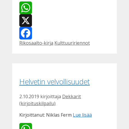
WhatsApp
X
Kategoriat
Avainsanat
Rikosaalto-kirja
Kulttuuririennot
Facebook
Helvetin velvollisuudet
2.10.2019
kirjoittaja
Dekkarit
(kirjoituskilpailu)
Kirjoittanut: Niklas Ferm
Lue lisää