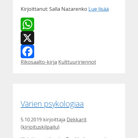
Kirjoittanut: Salla Nazarenko
Lue lisää
WhatsApp
X
Kategoriat
Avainsanat
Rikosaalto-kirja
Kulttuuririennot
Facebook
Värien psykologiaa
5.10.2019
kirjoittaja
Dekkarit
(kirjoituskilpailu)