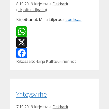
8.10.2019
kirjoittaja
Dekkarit
(kirjoituskilpailu)
Kirjoittanut: Milla Liljeroos
Lue lisää
WhatsApp
X
Kategoriat
Avainsanat
Rikosaalto-kirja
Kulttuuririennot
Facebook
Yhteysvirhe
7.10.2019
kirjoittaja
Dekkarit