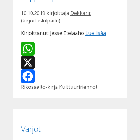
10.10.2019
kirjoittaja
Dekkarit
(kirjoituskilpailu)
Kirjoittanut: Jesse Eteläaho
Lue lisää
WhatsApp
X
Kategoriat
Avainsanat
Rikosaalto-kirja
Kulttuuririennot
Facebook
Varjot!