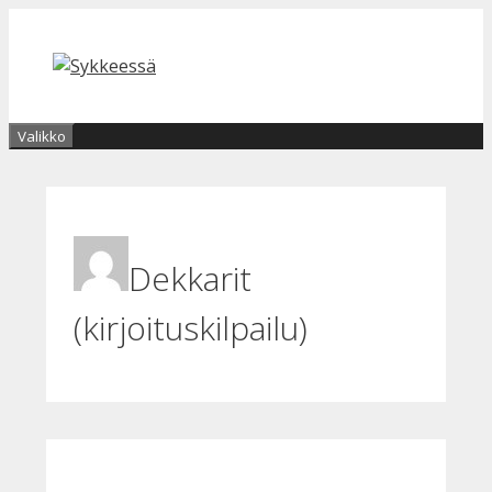
Siirry
sisältöön
Valikko
Dekkarit
(kirjoituskilpailu)