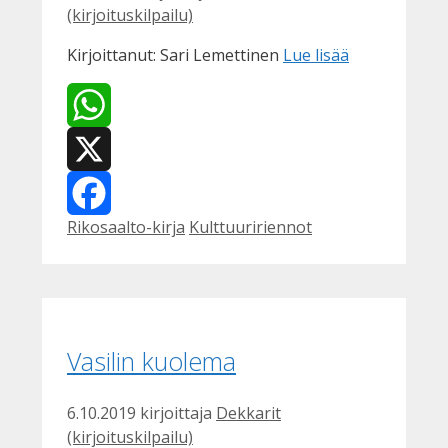
(kirjoituskilpailu)
Kirjoittanut: Sari Lemettinen
Lue lisää
WhatsApp
X
Kategoriat
Avainsanat
Rikosaalto-kirja
Kulttuuririennot
Facebook
Vasilin kuolema
6.10.2019
kirjoittaja
Dekkarit
(kirjoituskilpailu)