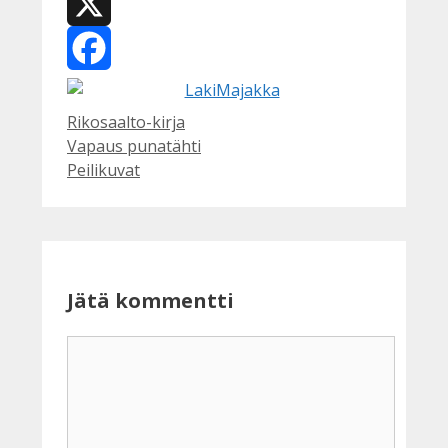
WhatsApp
X
Facebook
Kategoriat
Rikosaalto-kirja
Vapaus punatähti
Peilikuvat
Jätä kommentti
Kommentti