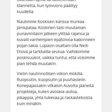
tilannetta, kun työvuoro päättyy
kuudelta.
Nautimme Koskisen kanssa mureaa
jänispataa. Koskinen taisi muutaman
punaviinilasin jälkeen ylittää rajansa ja
kuvaili vanhempien epätoivoa kadonneen
pojan takia. Lupasin osaltani olla Neiti
Etsivä ja tarkkailla seutua. Vaihdoimme
poskisuukot, vaikka tuntui, että voisimme
pian tehdä muutakin.
Vietin nautinnollisen viikon mökillä.
Ruopsutin, kuopsutin ja puuhastelin.
Konepajassakin vilkaisin Auvolta jääneitä
projekteja, kuten avolava-autoa,
pikappia, yhtä tukevaa ja raskastekoista
kuin minäkin.