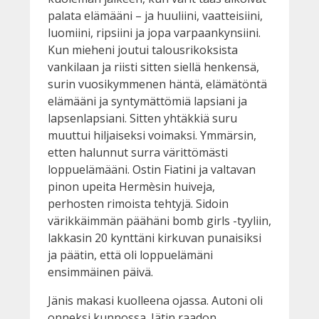
palata elämääni – ja huuliini, vaatteisiini,
luomiini, ripsiini ja jopa varpaankynsiini.
Kun mieheni joutui talousrikoksista
vankilaan ja riisti sitten siellä henkensä,
surin vuosikymmenen häntä, elämätöntä
elämääni ja syntymättömiä lapsiani ja
lapsenlapsiani. Sitten yhtäkkiä suru
muuttui hiljaiseksi voimaksi. Ymmärsin,
etten halunnut surra värittömästi
loppuelämääni. Ostin Fiatini ja valtavan
pinon upeita Hermèsin huiveja,
perhosten rimoista tehtyjä. Sidoin
värikkäimmän päähäni bomb girls -tyyliin,
lakkasin 20 kynttäni kirkuvan punaisiksi
ja päätin, että oli loppuelämäni
ensimmäinen päivä.
Jänis makasi kuolleena ojassa. Autoni oli
onneksi kunnossa. Jätin raadon