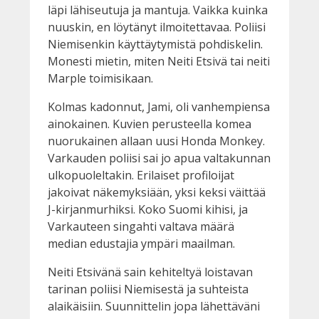
läpi lähiseutuja ja mantuja. Vaikka kuinka
nuuskin, en löytänyt ilmoitettavaa. Poliisi
Niemisenkin käyttäytymistä pohdiskelin.
Monesti mietin, miten Neiti Etsivä tai neiti
Marple toimisikaan.
Kolmas kadonnut, Jami, oli vanhempiensa
ainokainen. Kuvien perusteella komea
nuorukainen allaan uusi Honda Monkey.
Varkauden poliisi sai jo apua valtakunnan
ulkopuoleltakin. Erilaiset profiloijat
jakoivat näkemyksiään, yksi keksi väittää
J-kirjanmurhiksi. Koko Suomi kihisi, ja
Varkauteen singahti valtava määrä
median edustajia ympäri maailman.
Neiti Etsivänä sain kehiteltyä loistavan
tarinan poliisi Niemisestä ja suhteista
alaikäisiin. Suunnittelin jopa lähettäväni