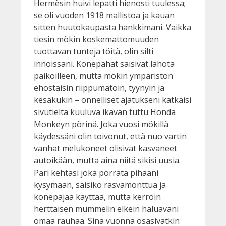
Hermèsin huivi lepatti hienosti tuulessa;
se oli vuoden 1918 mallistoa ja kauan
sitten huutokaupasta hankkimani. Vaikka
tiesin mökin koskemattomuuden
tuottavan tunteja töitä, olin silti
innoissani. Konepahat saisivat lahota
paikoilleen, mutta mökin ympäristön
ehostaisin riippumatoin, tyynyin ja
kesäkukin – onnelliset ajatukseni katkaisi
sivutieltä kuuluva ikävän tuttu Honda
Monkeyn pörinä. Joka vuosi mökillä
käydessäni olin toivonut, että nuo vartin
vanhat melukoneet olisivat kasvaneet
autoikään, mutta aina niitä sikisi uusia.
Pari kehtasi joka pörrätä pihaani
kysymään, saisiko rasvamonttua ja
konepajaa käyttää, mutta kerroin
herttaisen mummelin elkein haluavani
omaa rauhaa. Sinä vuonna osasivatkin