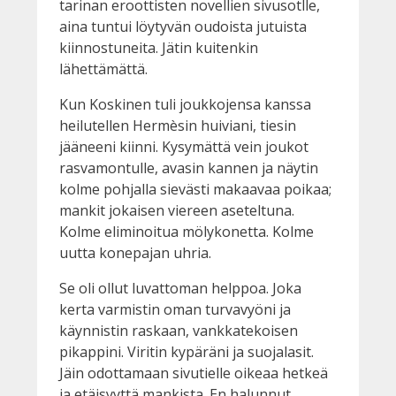
tarinan eroottisten novellien sivusotlle,
aina tuntui löytyvän oudoista jutuista
kiinnostuneita. Jätin kuitenkin
lähettämättä.
Kun Koskinen tuli joukkojensa kanssa
heilutellen Hermèsin huiviani, tiesin
jääneeni kiinni. Kysymättä vein joukot
rasvamontulle, avasin kannen ja näytin
kolme pohjalla sievästi makaavaa poikaa;
mankit jokaisen viereen aseteltuna.
Kolme eliminoitua mölykonetta. Kolme
uutta konepajan uhria.
Se oli ollut luvattoman helppoa. Joka
kerta varmistin oman turvavyöni ja
käynnistin raskaan, vankkatekoisen
pikappini. Viritin kypäräni ja suojalasit.
Jäin odottamaan sivutielle oikeaa hetkeä
ja etäisyyttä mankista. En halunnut