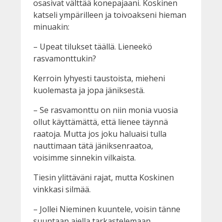
osasivat välttää konepajaani. Koskinen
katseli ympärilleen ja toivoakseni hieman
minuakin:
– Upeat tilukset täällä. Lieneekö
rasvamonttukin?
Kerroin lyhyesti taustoista, mieheni
kuolemasta ja jopa jäniksestä.
– Se rasvamonttu on niin monia vuosia
ollut käyttämättä, että lienee täynnä
raatoja. Mutta jos joku haluaisi tulla
nauttimaan tätä jäniksenraatoa,
voisimme sinnekin vilkaista.
Tiesin ylittäväni rajat, mutta Koskinen
vinkkasi silmää.
– Jollei Nieminen kuuntele, voisin tänne
suuntaan ajella tarkastelemaan