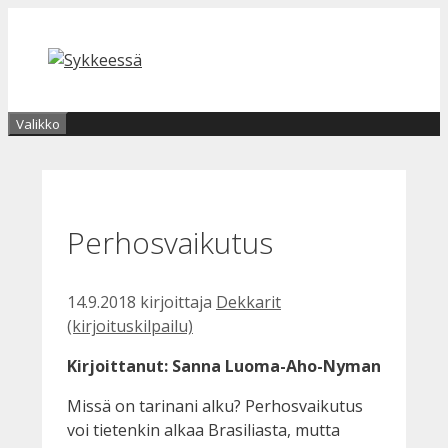
Siirry
sisältöön
Valikko
Perhosvaikutus
14.9.2018
kirjoittaja
Dekkarit
(kirjoituskilpailu)
Kirjoittanut: Sanna Luoma-Aho-Nyman
Missä on tarinani alku? Perhosvaikutus
voi tietenkin alkaa Brasiliasta, mutta