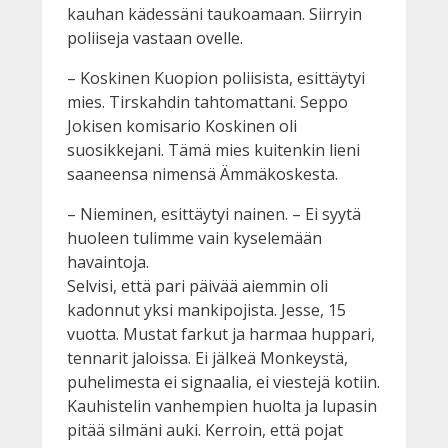
kauhan kädessäni taukoamaan. Siirryin
poliiseja vastaan ovelle.
– Koskinen Kuopion poliisista, esittäytyi
mies. Tirskahdin tahtomattani. Seppo
Jokisen komisario Koskinen oli
suosikkejani. Tämä mies kuitenkin lieni
saaneensa nimensä Ämmäkoskesta.
– Nieminen, esittäytyi nainen. – Ei syytä
huoleen tulimme vain kyselemään
havaintoja.
Selvisi, että pari päivää aiemmin oli
kadonnut yksi mankipojista. Jesse, 15
vuotta. Mustat farkut ja harmaa huppari,
tennarit jaloissa. Ei jälkeä Monkeystä,
puhelimesta ei signaalia, ei viestejä kotiin.
Kauhistelin vanhempien huolta ja lupasin
pitää silmäni auki. Kerroin, että pojat