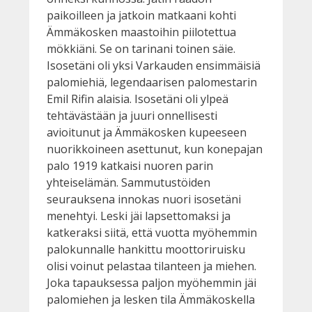
paikoilleen ja jatkoin matkaani kohti
Ämmäkosken maastoihin piilotettua
mökkiäni. Se on tarinani toinen säie.
Isosetäni oli yksi Varkauden ensimmäisiä
palomiehiä, legendaarisen palomestarin
Emil Rifin alaisia. Isosetäni oli ylpeä
tehtävästään ja juuri onnellisesti
avioitunut ja Ämmäkosken kupeeseen
nuorikkoineen asettunut, kun konepajan
palo 1919 katkaisi nuoren parin
yhteiselämän. Sammutustöiden
seurauksena innokas nuori isosetäni
menehtyi. Leski jäi lapsettomaksi ja
katkeraksi siitä, että vuotta myöhemmin
palokunnalle hankittu moottoriruisku
olisi voinut pelastaa tilanteen ja miehen.
Joka tapauksessa paljon myöhemmin jäi
palomiehen ja lesken tila Ämmäkoskella