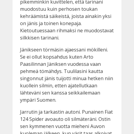
pikemminkin kuvittelen, että tarinani
muodostuu kuin perhosen toukan
kehräämistä säikeistä, joista ainakin yksi
on jänis ja toinen konepaja.
Kietoutuessaan rihmaksi ne muodostavat
silkkisen tarinani.
Jänikseen törmäsin ajaessani mökilleni.
Se ei ollut kopsahdus kuten Arto
Paasilinnan Jäniksen vuodessa vaan
pehmeä tömähdys. Tuulilasini kautta
singonnut jänis tuijotti minua hetken niin
kuollein silmin, etten ajatellutkaan
lähteväni sen kanssa seikkailemaan
ympäri Suomen.
Jarrutin ja tarkastin autoni. Punainen Fiat
124 Spider avoauto oli silmäteräni. Ostin
sen kymmenen vuotta mieheni Auvon
kuoleman jälkeen, kun värit taas alkoivat