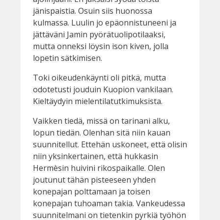
jänispaistia. Osuin siis huonossa
kulmassa. Luulin jo epäonnistuneeni ja
jättäväni Jamin pyörätuolipotilaaksi,
mutta onneksi löysin ison kiven, jolla
lopetin sätkimisen.
Toki oikeudenkäynti oli pitkä, mutta
odotetusti jouduin Kuopion vankilaan.
Kieltäydyin mielentilatutkimuksista.
Vaikken tiedä, missä on tarinani alku,
lopun tiedän. Olenhan sitä niin kauan
suunnitellut. Ettehän uskoneet, että olisin
niin yksinkertainen, että hukkasin
Hermèsin huivini rikospaikalle. Olen
joutunut tähän pisteeseen yhden
konepajan polttamaan ja toisen
konepajan tuhoaman takia. Vankeudessa
suunnitelmani on tietenkin pyrkiä työhön