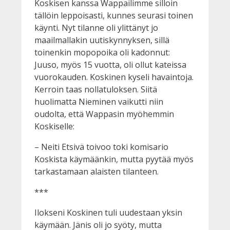
Koskisen kanssa Wappailimme silloin
tällöin leppoisasti, kunnes seurasi toinen
käynti. Nyt tilanne oli ylittänyt jo
maailmallakin uutiskynnyksen, sillä
toinenkin mopopoika oli kadonnut:
Juuso, myös 15 vuotta, oli ollut kateissa
vuorokauden. Koskinen kyseli havaintoja.
Kerroin taas nollatuloksen. Siitä
huolimatta Nieminen vaikutti niin
oudolta, että Wappasin myöhemmin
Koskiselle:
– Neiti Etsivä toivoo toki komisario
Koskista käymäänkin, mutta pyytää myös
tarkastamaan alaisten tilanteen.
***
Ilokseni Koskinen tuli uudestaan yksin
käymään. Jänis oli jo syöty, mutta