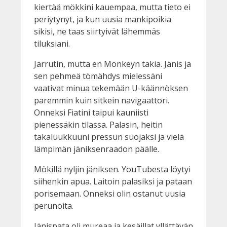
kiertää mökkini kauempaa, mutta tieto ei
periytynyt, ja kun uusia mankipoikia
sikisi, ne taas siirtyivät lähemmäs
tiluksiani.
Jarrutin, mutta en Monkeyn takia. Jänis ja
sen pehmeä tömähdys mielessäni
vaativat minua tekemään U-käännöksen
paremmin kuin sitkein navigaattori.
Onneksi Fiatini taipui kauniisti
pienessäkin tilassa. Palasin, heitin
takaluukkuuni pressun suojaksi ja vielä
lämpimän jäniksenraadon päälle.
Mökillä nyljin jäniksen. YouTubesta löytyi
siihenkin apua. Laitoin palasiksi ja pataan
porisemaan. Onneksi olin ostanut uusia
perunoita.
Jänispata oli mureaa ja kesäillat yllättävän