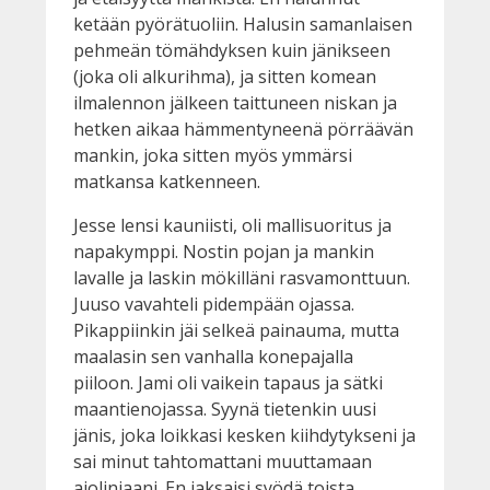
ketään pyörätuoliin. Halusin samanlaisen
pehmeän tömähdyksen kuin jänikseen
(joka oli alkurihma), ja sitten komean
ilmalennon jälkeen taittuneen niskan ja
hetken aikaa hämmentyneenä pörräävän
mankin, joka sitten myös ymmärsi
matkansa katkenneen.
Jesse lensi kauniisti, oli mallisuoritus ja
napakymppi. Nostin pojan ja mankin
lavalle ja laskin mökilläni rasvamonttuun.
Juuso vavahteli pidempään ojassa.
Pikappiinkin jäi selkeä painauma, mutta
maalasin sen vanhalla konepajalla
piiloon. Jami oli vaikein tapaus ja sätki
maantienojassa. Syynä tietenkin uusi
jänis, joka loikkasi kesken kiihdytykseni ja
sai minut tahtomattani muuttamaan
ajolinjaani. En jaksaisi syödä toista