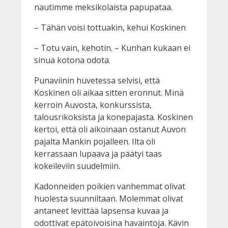
nautimme meksikolaista papupataa.
– Tähän voisi tottuakin, kehui Koskinen
– Totu vain, kehotin. – Kunhan kukaan ei
sinua kotona odota.
Punaviinin huvetessa selvisi, että
Koskinen oli aikaa sitten eronnut. Minä
kerroin Auvosta, konkurssista,
talousrikoksista ja konepajasta. Koskinen
kertoi, että oli aikoinaan ostanut Auvon
pajalta Mankin pojalleen. Ilta oli
kerrassaan lupaava ja päätyi taas
kokeileviin suudelmiin.
Kadonneiden poikien vanhemmat olivat
huolesta suunniltaan. Molemmat olivat
antaneet levittää lapsensa kuvaa ja
odottivat epätoivoisina havaintoja. Kävin