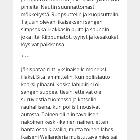
pimeitä. Nautin suunnattomasti
mökkeilystä. Ruopsuttelin ja kuopsuttelin.
Tajusin olevani ikäisekseni sangen
simpsakka. Hakkasin puita ja saunoin
joka ilta. Riippumatot, tyynyt ja kesäkukat
löysivät paikkansa.
***
Jänispataa riitti yksinäiselle moneksi
illaksi. Sitä lämmittelin, kun poliisiauto
kaarsi pihaani. Koska lähipiirini oli
sangen suppea, tiesin, etteivät ole
suruviestiä tuomassa ja katselin
rauhallisena, kun poliisit nousivat
autosta. Toinen oli niin tavallisen
näköinen keski-ikäinen nainen, etten
häntä osaa kuvailla, mutta toinen lähes
ikäiseni Wallanderia muistuttava mies sai