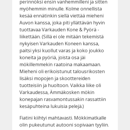
perinnöksi ensin vanhemmilleni ja sitten
myöhemmin minulle. Kolme onnellista
kesää ennätinkin siellä viettää mieheni
Auvon kanssa, joka piti yllättävän hyvin
tuottavaa Varkauden Kone & Pyörä -
liikettään. (Sillä ei ole mitään tekemistä
nykyisen Varkauden Koneen kanssa,
paitsi yksi kuollut varas ja koko joukko
koneita ja pyöriä, joista osa jäi
mökillemmekin raatoina makaamaan.
Mieheni oli erikoistunut talousrikosten
lisäksi mopojen ja skoottereiden
tuotteisiin ja huoltoon. Vaikka liike oli
Varkaudessa, Ämmäkosken mökin
konepajan rasvamontussakin rassattiin
kesäpuhteina lukuisia pelejä.)
Fiatini kiihtyi mahtavasti. Mökkimatkalle
olin pukeutunut autooni sopivaan tyyliin.