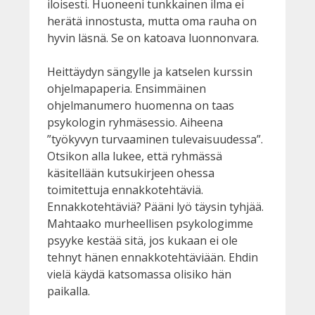
iloisesti. Huoneeni tunkkainen ilma ei
herätä innostusta, mutta oma rauha on
hyvin läsnä. Se on katoava luonnonvara.
Heittäydyn sängylle ja katselen kurssin
ohjelmapaperia. Ensimmäinen
ohjelmanumero huomenna on taas
psykologin ryhmäsessio. Aiheena
”työkyvyn turvaaminen tulevaisuudessa”.
Otsikon alla lukee, että ryhmässä
käsitellään kutsukirjeen ohessa
toimitettuja ennakkotehtäviä.
Ennakkotehtäviä? Pääni lyö täysin tyhjää.
Mahtaako murheellisen psykologimme
psyyke kestää sitä, jos kukaan ei ole
tehnyt hänen ennakkotehtäviään. Ehdin
vielä käydä katsomassa olisiko hän
paikalla.