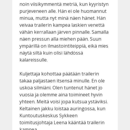
noin viisikymmentä metriä, kun kyyristyn
purjeveneen alle. Hän ei ole huomannut
minua, mutta nyt minä näen hänet. Hän
veivaa trailerin kampea laskien venettä
vähän kerrallaan järven pinnalle. Samalla
näen pressun alla miehen pään. Suun
ympärillä on ilmastointiteippiä, eikä mies
näytä siltä kuin olisi lähdössä
kalareissulle.
Kuljettaja kohottaa päätään trailerin
takaa paljastaen itsensä minulle. En ole
uskoa silmiäni. Olen tuntenut hänet jo
vuosia ja olemme aina toimineet hyvin
yhteen. Meitä voisi jopa kutsua ystäviksi.
Keltainen jakku loistaa auringossa, kun
Kuntoutuskeskus Sykkeen
toimitusjohtaja Leena kääntää trailerin
kampea.