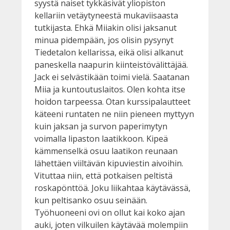
syystä naiset tykkäsivät yliopiston
kellariin vetäytyneestä mukaviisaasta
tutkijasta. Ehkä Miiakin olisi jaksanut
minua pidempään, jos olisin pysynyt
Tiedetalon kellarissa, eikä olisi alkanut
paneskella naapurin kiinteistövälittäjää.
Jack ei selvästikään toimi vielä. Saatanan
Miia ja kuntoutuslaitos. Olen kohta itse
hoidon tarpeessa. Otan kurssipalautteet
käteeni runtaten ne niin pieneen myttyyn
kuin jaksan ja survon paperimytyn
voimalla lipaston laatikkoon. Kipeä
kämmenselkä osuu laatikon reunaan
lähettäen viiltävän kipuviestin aivoihin.
Vituttaa niin, että potkaisen peltistä
roskapönttöä. Joku liikahtaa käytävässä,
kun peltisanko osuu seinään.
Työhuoneeni ovi on ollut kai koko ajan
auki, joten vilkuilen käytävää molempiin