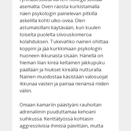
asemalta. Oven raosta kurkistamalla
näen psykologin painelevan pitkillä
askelilla kohti ulko-ovea. Olen
astumaisillani käytävään, kun kuulen
toiselta puolelta siivouskomeroa
kolahduksen. Tukevahko nainen ohittaa
koppini ja jää kurkkimaan psykologin
huoneen ikkunasta sisään. Hänellä on
hieman liian kireä keltainen jakkupuku
päällään ja hiukset kireällä nutturalla.
Nainen muodostaa käsistään valosuojat
ikkunaa vasten ja painaa nenänsä niiden
väliin.
Omaan kamariin päästyäni rauhoitan
adrenaliinin puuduttamaa kehoani
suihkussa. Kenttätyössä kohtasin
aggressiivisia ihmisiä päivittäin, mutta