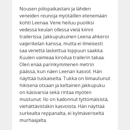
Nousen piilopaikastani ja lähden
veneiden reunoja myötäillen etenemään
kohti Leenaa. Vene heiluu puoliksi
vedessä keulan ollessa vielä kiinni
trailerissa. Jakkupukuinen Leena ahkeroi
vaijerikelan kanssa, mutta ei ilmeisesti
saa venettä laskettua loppuun saakka.
Kuulen vaimeaa kiroilua trailerin takaa.
Olen enää parinkymmenen metrin
päässä, kun näen Leenan kasvot. Hän
näyttää tuskaiselta. Tukka on liimautunut
hikisenä otsaan ja keltainen jakkupuku
on käsivarsia sekä rintaa myöten
mustunut. Ilo on kadonnut tyttömäisistä,
viehättävistäkin kasvoista. Hän näyttää
surkealta reppanalta, ei kylmäveriseltä
murhaajalta.