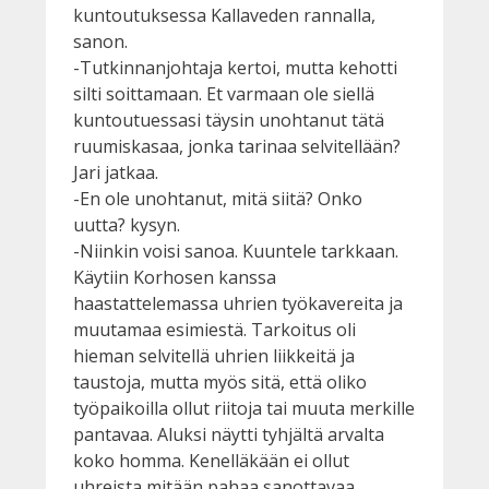
kuntoutuksessa Kallaveden rannalla,
sanon.
-Tutkinnanjohtaja kertoi, mutta kehotti
silti soittamaan. Et varmaan ole siellä
kuntoutuessasi täysin unohtanut tätä
ruumiskasaa, jonka tarinaa selvitellään?
Jari jatkaa.
-En ole unohtanut, mitä siitä? Onko
uutta? kysyn.
-Niinkin voisi sanoa. Kuuntele tarkkaan.
Käytiin Korhosen kanssa
haastattelemassa uhrien työkavereita ja
muutamaa esimiestä. Tarkoitus oli
hieman selvitellä uhrien liikkeitä ja
taustoja, mutta myös sitä, että oliko
työpaikoilla ollut riitoja tai muuta merkille
pantavaa. Aluksi näytti tyhjältä arvalta
koko homma. Kenelläkään ei ollut
uhreista mitään pahaa sanottavaa.