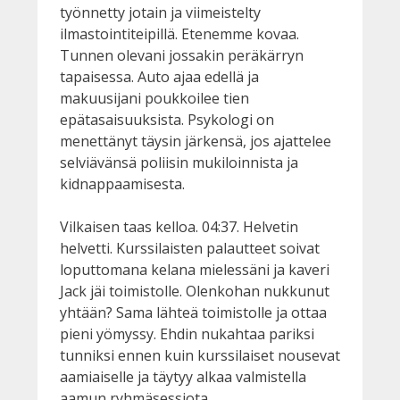
työnnetty jotain ja viimeistelty
ilmastointiteipillä. Etenemme kovaa.
Tunnen olevani jossakin peräkärryn
tapaisessa. Auto ajaa edellä ja
makuusijani poukkoilee tien
epätasaisuuksista. Psykologi on
menettänyt täysin järkensä, jos ajattelee
selviävänsä poliisin mukiloinnista ja
kidnappaamisesta.
Vilkaisen taas kelloa. 04:37. Helvetin
helvetti. Kurssilaisten palautteet soivat
loputtomana kelana mielessäni ja kaveri
Jack jäi toimistolle. Olenkohan nukkunut
yhtään? Sama lähteä toimistolle ja ottaa
pieni yömyssy. Ehdin nukahtaa pariksi
tunniksi ennen kuin kurssilaiset nousevat
aamiaiselle ja täytyy alkaa valmistella
aamun ryhmäsessiota.