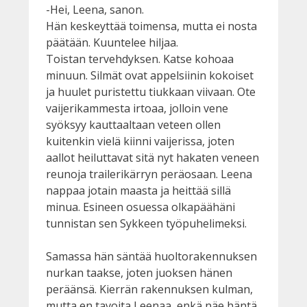
-Hei, Leena, sanon.
Hän keskeyttää toimensa, mutta ei nosta
päätään. Kuuntelee hiljaa.
Toistan tervehdyksen. Katse kohoaa
minuun. Silmät ovat appelsiinin kokoiset
ja huulet puristettu tiukkaan viivaan. Ote
vaijerikammesta irtoaa, jolloin vene
syöksyy kauttaaltaan veteen ollen
kuitenkin vielä kiinni vaijerissa, joten
aallot heiluttavat sitä nyt hakaten veneen
reunoja trailerikärryn peräosaan. Leena
nappaa jotain maasta ja heittää sillä
minua. Esineen osuessa olkapäähäni
tunnistan sen Sykkeen työpuhelimeksi.
Samassa hän säntää huoltorakennuksen
nurkan taakse, joten juoksen hänen
peräänsä. Kierrän rakennuksen kulman,
mutta en tavoita Leenaa, enkä näe häntä.