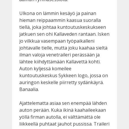
Ulkona on lämmin kesäyö ja painan
hieman reippaammin kaasua suoralla
tiellä, joka johtaa kuntoutuskeskukseen
jatkuen sen ohi Kallaveden rantaan. Isken
jo vilkkua vasempaan työpaikalleni
johtavalle tielle, mutta joku kaahaa sieltä
ilman valoja venetraileri perässään ja
lähtee kiihdyttämään Kallavettä kohti.
Auton kyljessä komeilee
kuntoutuskeskus Sykkeen logo, jossa on
auringon keskelle piirretty sydänkäyrä.
Banaalia.
Ajattelematta asiaa sen enempää lähden
auton perään. Kuka ikinä kaahaileekaan
yöllä firman autolla, ei välttämättä ole
liikkeellä puhtaat jauhot pussissa. Traileri