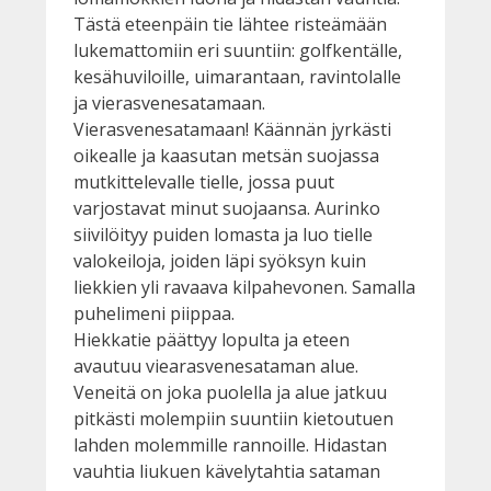
Tästä eteenpäin tie lähtee risteämään
lukemattomiin eri suuntiin: golfkentälle,
kesähuviloille, uimarantaan, ravintolalle
ja vierasvenesatamaan.
Vierasvenesatamaan! Käännän jyrkästi
oikealle ja kaasutan metsän suojassa
mutkittelevalle tielle, jossa puut
varjostavat minut suojaansa. Aurinko
siivilöityy puiden lomasta ja luo tielle
valokeiloja, joiden läpi syöksyn kuin
liekkien yli ravaava kilpahevonen. Samalla
puhelimeni piippaa.
Hiekkatie päättyy lopulta ja eteen
avautuu viearasvenesataman alue.
Veneitä on joka puolella ja alue jatkuu
pitkästi molempiin suuntiin kietoutuen
lahden molemmille rannoille. Hidastan
vauhtia liukuen kävelytahtia sataman