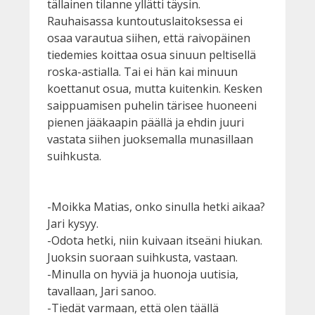
tällainen tilanne yllätti täysin.
Rauhaisassa kuntoutuslaitoksessa ei
osaa varautua siihen, että raivopäinen
tiedemies koittaa osua sinuun peltisellä
roska-astialla. Tai ei hän kai minuun
koettanut osua, mutta kuitenkin. Kesken
saippuamisen puhelin tärisee huoneeni
pienen jääkaapin päällä ja ehdin juuri
vastata siihen juoksemalla munasillaan
suihkusta.
-Moikka Matias, onko sinulla hetki aikaa?
Jari kysyy.
-Odota hetki, niin kuivaan itseäni hiukan.
Juoksin suoraan suihkusta, vastaan.
-Minulla on hyviä ja huonoja uutisia,
tavallaan, Jari sanoo.
-Tiedät varmaan, että olen täällä