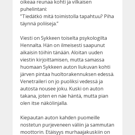
oikeaa reunaa kohti ja vilkaisen
puhelintani:
”Tiedätkö mitä toimistolla tapahtuu? Piha
täynnä poliiseja.”
Viesti on Sykkeen toiselta psykologilta
Hennalta. Hän on ilmeisesti saapunut
aikaisin töihin tänään. Aloitan uuden
viestin kirjoittamisen, mutta samassa
huomaan Sykkeen auton liukuvan kohti
järven pintaa huoltorakennuksen edessä.
Venetraileri on jo puoliksi vedessä ja
autosta nousee joku. Kuski on auton
takana, joten en näe häntä, mutta pian
olen itse näkölinjalla.
Kiepautan auton kahden puomeille
nostetun purjeveneen väliin ja sammutan
moottorin. Etäisyys murhaajakuskiin on