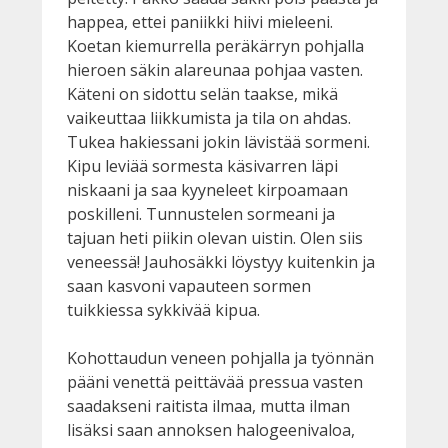
happea, ettei paniikki hiivi mieleeni.
Koetan kiemurrella peräkärryn pohjalla
hieroen säkin alareunaa pohjaa vasten.
Käteni on sidottu selän taakse, mikä
vaikeuttaa liikkumista ja tila on ahdas.
Tukea hakiessani jokin lävistää sormeni.
Kipu leviää sormesta käsivarren läpi
niskaani ja saa kyyneleet kirpoamaan
poskilleni. Tunnustelen sormeani ja
tajuan heti piikin olevan uistin. Olen siis
veneessä! Jauhosäkki löystyy kuitenkin ja
saan kasvoni vapauteen sormen
tuikkiessa sykkivää kipua.
Kohottaudun veneen pohjalla ja työnnän
pääni venettä peittävää pressua vasten
saadakseni raitista ilmaa, mutta ilman
lisäksi saan annoksen halogeenivaloa,