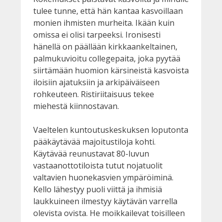
tulee tunne, että hän kantaa kasvoillaan
monien ihmisten murheita. Ikään kuin
omissa ei olisi tarpeeksi. Ironisesti
hänellä on päällään kirkkaankeltainen,
palmukuvioitu collegepaita, joka pyytää
siirtämään huomion kärsineistä kasvoista
iloisiin ajatuksiin ja arkipäiväiseen
rohkeuteen. Ristiriitaisuus tekee
miehestä kiinnostavan.
Vaeltelen kuntoutuskeskuksen loputonta
pääkäytävää majoitustiloja kohti.
Käytävää reunustavat 80-luvun
vastaanottotiloista tutut nojatuolit
valtavien huonekasvien ympäröiminä.
Kello lähestyy puoli viittä ja ihmisiä
laukkuineen ilmestyy käytävän varrella
olevista ovista. He moikkailevat toisilleen