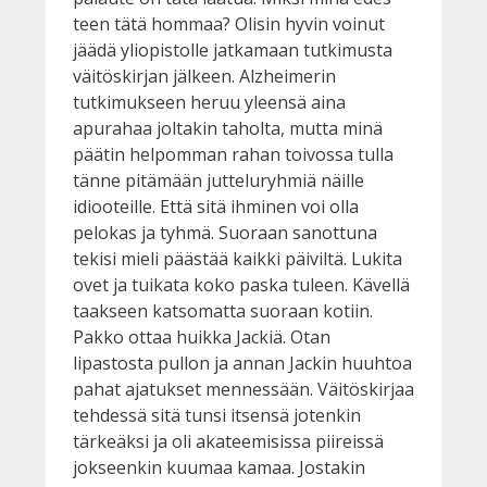
teen tätä hommaa? Olisin hyvin voinut
jäädä yliopistolle jatkamaan tutkimusta
väitöskirjan jälkeen. Alzheimerin
tutkimukseen heruu yleensä aina
apurahaa joltakin taholta, mutta minä
päätin helpomman rahan toivossa tulla
tänne pitämään jutteluryhmiä näille
idiooteille. Että sitä ihminen voi olla
pelokas ja tyhmä. Suoraan sanottuna
tekisi mieli päästää kaikki päiviltä. Lukita
ovet ja tuikata koko paska tuleen. Kävellä
taakseen katsomatta suoraan kotiin.
Pakko ottaa huikka Jackiä. Otan
lipastosta pullon ja annan Jackin huuhtoa
pahat ajatukset mennessään. Väitöskirjaa
tehdessä sitä tunsi itsensä jotenkin
tärkeäksi ja oli akateemisissa piireissä
jokseenkin kuumaa kamaa. Jostakin