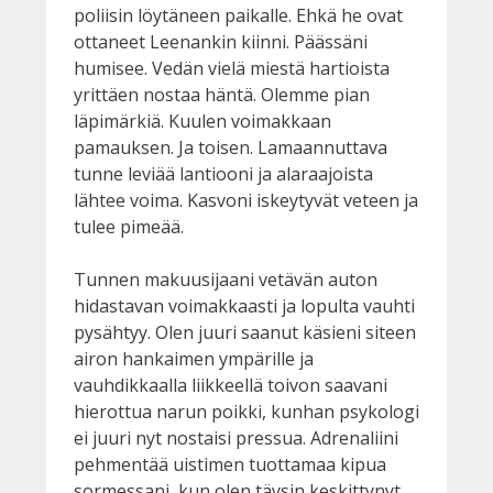
poliisin löytäneen paikalle. Ehkä he ovat
ottaneet Leenankin kiinni. Päässäni
humisee. Vedän vielä miestä hartioista
yrittäen nostaa häntä. Olemme pian
läpimärkiä. Kuulen voimakkaan
pamauksen. Ja toisen. Lamaannuttava
tunne leviää lantiooni ja alaraajoista
lähtee voima. Kasvoni iskeytyvät veteen ja
tulee pimeää.
Tunnen makuusijaani vetävän auton
hidastavan voimakkaasti ja lopulta vauhti
pysähtyy. Olen juuri saanut käsieni siteen
airon hankaimen ympärille ja
vauhdikkaalla liikkeellä toivon saavani
hierottua narun poikki, kunhan psykologi
ei juuri nyt nostaisi pressua. Adrenaliini
pehmentää uistimen tuottamaa kipua
sormessani, kun olen täysin keskittynyt