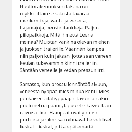
Huoltorakennuksen takana on
röykkiöittäin sekalaista tavaraa:
merikontteja, vanhoja veneitä,
bajamajoja, bensiinitankkeja. Paljon
piilopaikkoja. Mitä ihmettä Leena
meinaa? Muistan vankina olevan miehen
ja juoksen trailerille. Väännän kampea
niin paljon kuin jaksan, jotta saan veneen
keulan tukevammin kiinni traileriin.
Säntään veneelle ja vedän pressun irti.
Samassa, kun pressu lennähtää sivuun,
veneestä hyppää mies minua kohti. Mies
ponkaisee aitahyppääjän tavoin ainakin
puoli metriä pääni yläpuolelle kasvoillaan
raivoisa ilme. Hampaat ovat yhteen
purtuina ja silmissä roihuavat helvetilliset
lieskat. Lieskat, jotka epäilemättä