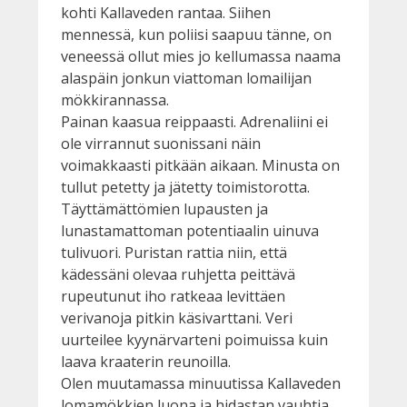
kohti Kallaveden rantaa. Siihen
mennessä, kun poliisi saapuu tänne, on
veneessä ollut mies jo kellumassa naama
alaspäin jonkun viattoman lomailijan
mökkirannassa.
Painan kaasua reippaasti. Adrenaliini ei
ole virrannut suonissani näin
voimakkaasti pitkään aikaan. Minusta on
tullut petetty ja jätetty toimistorotta.
Täyttämättömien lupausten ja
lunastamattoman potentiaalin uinuva
tulivuori. Puristan rattia niin, että
kädessäni olevaa ruhjetta peittävä
rupeutunut iho ratkeaa levittäen
verivanoja pitkin käsivarttani. Veri
uurteilee kyynärvarteni poimuissa kuin
laava kraaterin reunoilla.
Olen muutamassa minuutissa Kallaveden
lomamökkien luona ja hidastan vauhtia.