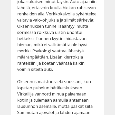
joka sokaisee minut täysin. Auto ajaa niin
lähellä, että voin kuulla hiekan rahisevan
renkaiden alla. Verkkokalvolla sykähtelee
valtavia valo-ohjuksia ja silmät särkevät.
Oksennuksen tunne lisääntyy, mutta
sormessa roikkuva uistin unohtui
hetkeksi. Tunnen kyytini hidastavan
hieman, mikä ei välttämättä ole hyvä
merkki. Psykologi saattaa lähestyä
määränpäätään. Lisään kierroksia
ranteisiini ja koetan vääntää kaikin
voimin siteitä auki.
Oksennus maistuu vielä suussani, kun
lopetan puhelun hätäkeskukseen.
Virkailija vannotti minua palaamaan
kotiin ja tulemaan aamulla antamaan
lausunnon asemalle, mutta paskat siitä.
Sammutan ajovalot ja lähden ajamaan