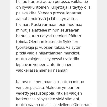
heiluu hurjasti auton perässä, vaikka tie
on hyväkuntoinen. Kuljettajalla täytyy olla
palava kiire. Veneen pressu lepattaa
aamuhämärässä ja lähestyn autoa
hieman. Kuski varmaan pian huomaa
minut ja ajattelee minun seuraavan
häntä, kuten tietysti teenkin. Päätän
toimia. Olenhan kuitenkin Sykkeen
työntekijä jo vuosien takaa. Väläytän
pitkiä valoja hiljentämisen merkiksi,
mutta valojen iskeytyessä trailerilla
lepäävän veneen ahteriin, näen
valokeilassa miehen naaman.
Kalpea miehen naama tuijottaa minua
veneen perästä. Alaleuan ympäri on
vedetty jeesusteippiä. Pitkien valojen
katketessa räpyttelen vielä silmiäni,
mutta naama on siellä edelleen. Olen ihan