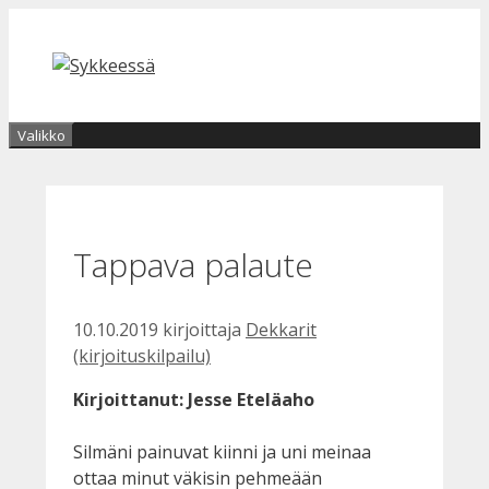
Siirry
sisältöön
Valikko
Tappava palaute
10.10.2019
kirjoittaja
Dekkarit
(kirjoituskilpailu)
Kirjoittanut: Jesse Eteläaho
Silmäni painuvat kiinni ja uni meinaa
ottaa minut väkisin pehmeään