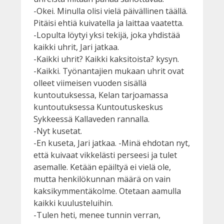
-Okei. Minulla olisi vielä päivällinen täällä.
Pitäisi ehtiä kuivatella ja laittaa vaatetta.
-Lopulta löytyi yksi tekijä, joka yhdistää
kaikki uhrit, Jari jatkaa.
-Kaikki uhrit? Kaikki kaksitoista? kysyn.
-Kaikki. Työnantajien mukaan uhrit ovat
olleet viimeisen vuoden sisällä
kuntoutuksessa, Kelan tarjoamassa
kuntoutuksessa Kuntoutuskeskus
Sykkeessä Kallaveden rannalla.
-Nyt kusetat.
-En kuseta, Jari jatkaa. -Minä ehdotan nyt,
että kuivaat vikkelästi perseesi ja tulet
asemalle. Ketään epäiltyä ei vielä ole,
mutta henkilökunnan määrä on vain
kaksikymmentäkolme. Otetaan aamulla
kaikki kuulusteluihin.
-Tulen heti, menee tunnin verran,