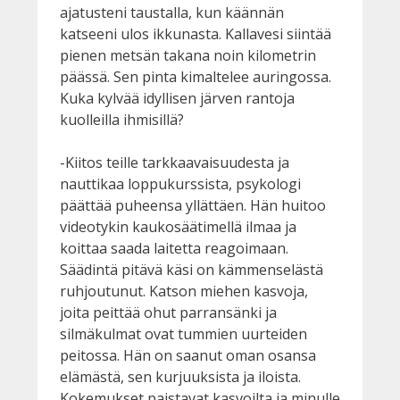
ajatusteni taustalla, kun käännän
katseeni ulos ikkunasta. Kallavesi siintää
pienen metsän takana noin kilometrin
päässä. Sen pinta kimaltelee auringossa.
Kuka kylvää idyllisen järven rantoja
kuolleilla ihmisillä?
-Kiitos teille tarkkaavaisuudesta ja
nauttikaa loppukurssista, psykologi
päättää puheensa yllättäen. Hän huitoo
videotykin kaukosäätimellä ilmaa ja
koittaa saada laitetta reagoimaan.
Säädintä pitävä käsi on kämmenselästä
ruhjoutunut. Katson miehen kasvoja,
joita peittää ohut parransänki ja
silmäkulmat ovat tummien uurteiden
peitossa. Hän on saanut oman osansa
elämästä, sen kurjuuksista ja iloista.
Kokemukset paistavat kasvoilta ja minulle