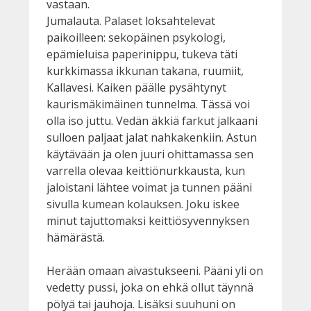
vastaan.
Jumalauta. Palaset loksahtelevat
paikoilleen: sekopäinen psykologi,
epämieluisa paperinippu, tukeva täti
kurkkimassa ikkunan takana, ruumiit,
Kallavesi. Kaiken päälle pysähtynyt
kaurismäkimäinen tunnelma. Tässä voi
olla iso juttu. Vedän äkkiä farkut jalkaani
sulloen paljaat jalat nahkakenkiin. Astun
käytävään ja olen juuri ohittamassa sen
varrella olevaa keittiönurkkausta, kun
jaloistani lähtee voimat ja tunnen pääni
sivulla kumean kolauksen. Joku iskee
minut tajuttomaksi keittiösyvennyksen
hämärästä.
Herään omaan aivastukseeni. Pääni yli on
vedetty pussi, joka on ehkä ollut täynnä
pölyä tai jauhoja. Lisäksi suuhuni on