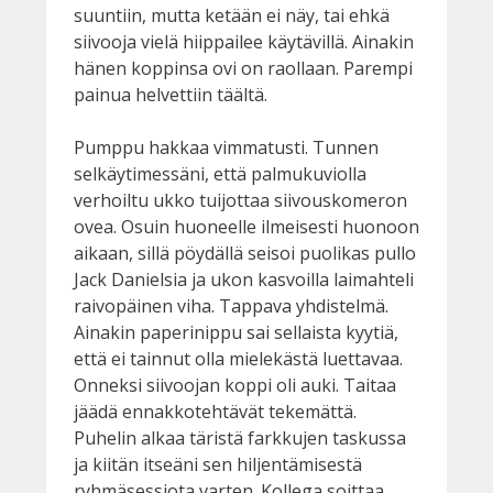
suuntiin, mutta ketään ei näy, tai ehkä
siivooja vielä hiippailee käytävillä. Ainakin
hänen koppinsa ovi on raollaan. Parempi
painua helvettiin täältä.
Pumppu hakkaa vimmatusti. Tunnen
selkäytimessäni, että palmukuviolla
verhoiltu ukko tuijottaa siivouskomeron
ovea. Osuin huoneelle ilmeisesti huonoon
aikaan, sillä pöydällä seisoi puolikas pullo
Jack Danielsia ja ukon kasvoilla laimahteli
raivopäinen viha. Tappava yhdistelmä.
Ainakin paperinippu sai sellaista kyytiä,
että ei tainnut olla mielekästä luettavaa.
Onneksi siivoojan koppi oli auki. Taitaa
jäädä ennakkotehtävät tekemättä.
Puhelin alkaa täristä farkkujen taskussa
ja kiitän itseäni sen hiljentämisestä
ryhmäsessiota varten. Kollega soittaa