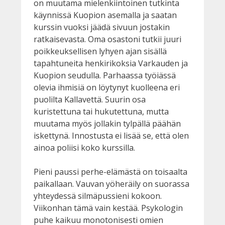
on muutama mielenkiintoinen tutkinta
käynnissä Kuopion asemalla ja saatan
kurssin vuoksi jäädä sivuun jostakin
ratkaisevasta. Oma osastoni tutkii juuri
poikkeuksellisen lyhyen ajan sisällä
tapahtuneita henkirikoksia Varkauden ja
Kuopion seudulla. Parhaassa työiässä
olevia ihmisiä on löytynyt kuolleena eri
puolilta Kallavettä. Suurin osa
kuristettuna tai hukutettuna, mutta
muutama myös jollakin tylpällä päähän
iskettynä. Innostusta ei lisää se, että olen
ainoa poliisi koko kurssilla.
Pieni paussi perhe-elämästä on toisaalta
paikallaan. Vauvan yöheräily on suorassa
yhteydessä silmäpussieni kokoon.
Viikonhan tämä vain kestää. Psykologin
puhe kaikuu monotonisesti omien