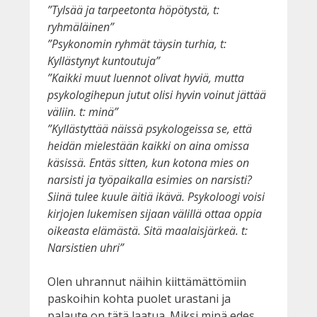
”Tylsää ja tarpeetonta höpötystä, t:
ryhmäläinen”
”Psykonomin ryhmät täysin turhia, t:
Kyllästynyt kuntoutuja”
”Kaikki muut luennot olivat hyviä, mutta
psykologihepun jutut olisi hyvin voinut jättää
väliin. t: minä”
”Kyllästyttää näissä psykologeissa se, että
heidän mielestään kaikki on aina omissa
käsissä. Entäs sitten, kun kotona mies on
narsisti ja työpaikalla esimies on narsisti?
Siinä tulee kuule äitiä ikävä. Psykoloogi voisi
kirjojen lukemisen sijaan välillä ottaa oppia
oikeasta elämästä. Sitä maalaisjärkeä. t:
Narsistien uhri”
Olen uhrannut näihin kiittämättömiin
paskoihin kohta puolet urastani ja
palaute on tätä laatua. Miksi minä edes