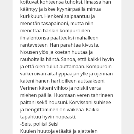
koituvat kohteensa tuhoksi. Ilmassa hän
kääntyy ja iskee kyynärpäällä minua
kurkkuun. Henkeni salpaantuu ja
menetän tasapainoni, mutta niin
menettää hänkin kompuroiden
ilmalentonsa päätteeksi mahalleen
rantaveteen. Hän parahtaa kivusta.
Nousen ylös ja koetan huutaa ja
rauhoitella häntä. Sanoa, että kaikki hyvin
ja että olen tullut auttamaan. Kompuroin
vaikeroivan aitahyppääjän ylle ja ojennan
käteni hänen hartioilleen auttaakseni.
Verinen käteni vihloo ja roiskii verta
miehen päälle. Huomaan veren tahrineen
paitani sekä housuni. Korvissani suhisee
ja hengittäminen on vaikeaa. Kaikki
tapahtuu hyvin nopeasti.
-Seis, poliisi! Seis!
Kuulen huutoja etäältä ja ajattelen