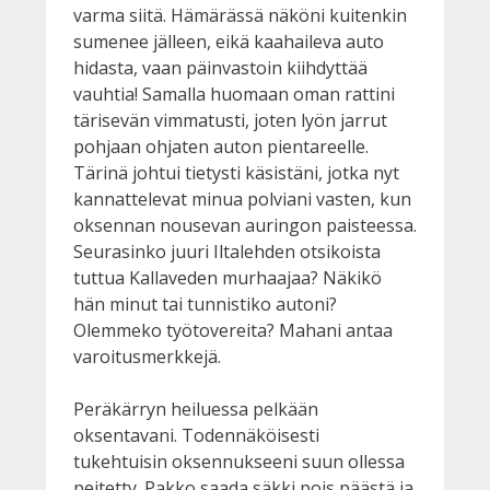
varma siitä. Hämärässä näköni kuitenkin
sumenee jälleen, eikä kaahaileva auto
hidasta, vaan päinvastoin kiihdyttää
vauhtia! Samalla huomaan oman rattini
tärisevän vimmatusti, joten lyön jarrut
pohjaan ohjaten auton pientareelle.
Tärinä johtui tietysti käsistäni, jotka nyt
kannattelevat minua polviani vasten, kun
oksennan nousevan auringon paisteessa.
Seurasinko juuri Iltalehden otsikoista
tuttua Kallaveden murhaajaa? Näkikö
hän minut tai tunnistiko autoni?
Olemmeko työtovereita? Mahani antaa
varoitusmerkkejä.
Peräkärryn heiluessa pelkään
oksentavani. Todennäköisesti
tukehtuisin oksennukseeni suun ollessa
peitetty. Pakko saada säkki pois päästä ja