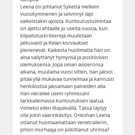
Leena on johtanut Sykettä melkein
vuosikymmenen ja selvinnyt läpi
vaikeistakin ajoista. Kuntoutustoimintaa
on ajettu ahtaalle jo useita vuosia, kun
kilpailutuskriteerejä muutetaan
jatkuvasti ja Kelan korvaukset
pienenevät. Kaikesta huolimatta hän on
aina säilyttänyt hymynsä ja positiivisen
olemuksensa. Jopa oman avioeronsa
aikana, muutama vuosi sitten, hän jaksoi
pitää yllä mukavaa tunnelmaa ja kannusti
henkilöstöä jaksamaan paineiden alla.
Hän vierailee usein ryhmissäni
tarkkailemassa kuntoutuksen laatua.
Viimeksi eilen iltapäivällä. Tässä täytyy
olla jokin väärinkäsitys. Onkohan Leena
ottanut huomaamattaan venetrailerin,
johon murhaaja on piilottanut uhrinsa?