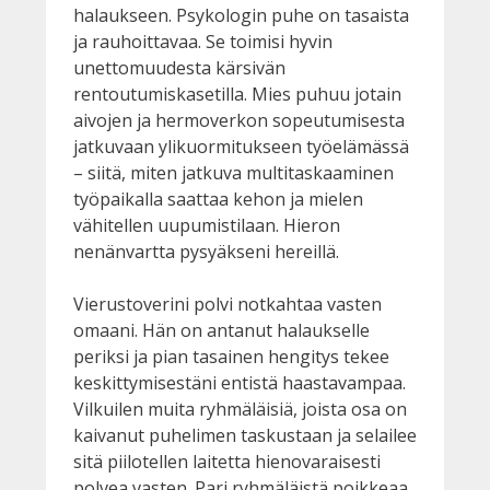
halaukseen. Psykologin puhe on tasaista
ja rauhoittavaa. Se toimisi hyvin
unettomuudesta kärsivän
rentoutumiskasetilla. Mies puhuu jotain
aivojen ja hermoverkon sopeutumisesta
jatkuvaan ylikuormitukseen työelämässä
– siitä, miten jatkuva multitaskaaminen
työpaikalla saattaa kehon ja mielen
vähitellen uupumistilaan. Hieron
nenänvartta pysyäkseni hereillä.
Vierustoverini polvi notkahtaa vasten
omaani. Hän on antanut halaukselle
periksi ja pian tasainen hengitys tekee
keskittymisestäni entistä haastavampaa.
Vilkuilen muita ryhmäläisiä, joista osa on
kaivanut puhelimen taskustaan ja selailee
sitä piilotellen laitetta hienovaraisesti
polvea vasten. Pari ryhmäläistä poikkeaa