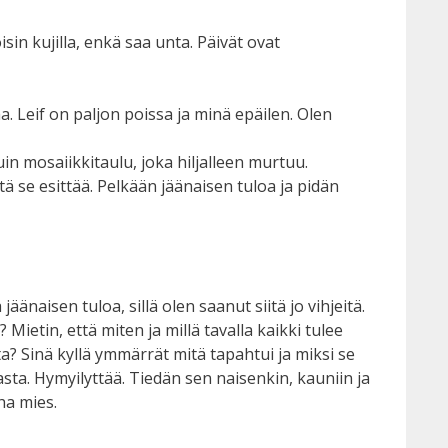
in kujilla, enkä saa unta. Päivät ovat
aa. Leif on paljon poissa ja minä epäilen. Olen
kuin mosaiikkitaulu, joka hiljalleen murtuu.
 se esittää. Pelkään jäänaisen tuloa ja pidän
äänaisen tuloa, sillä olen saanut siitä jo vihjeitä.
ietin, että miten ja millä tavalla kaikki tulee
ta? Sinä kyllä ymmärrät mitä tapahtui ja miksi se
rasta. Hymyilyttää. Tiedän sen naisenkin, kauniin ja
ha mies.