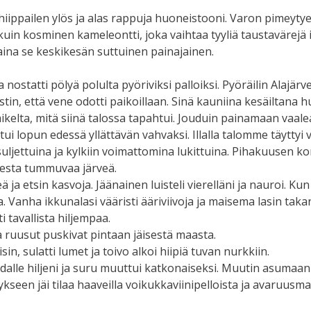
iippailen ylös ja alas rappuja huoneistooni. Varon pimeytyee
 kuin kosminen kameleontti, joka vaihtaa tyyliä taustavärejä
 aina se keskikesän suttuinen painajainen.
a ja nostatti pölyä polulta pyöriviksi palloiksi. Pyöräilin Ala
tin, että vene odotti paikoillaan. Sinä kauniina kesäiltana h
ikelta, mitä siinä talossa tapahtui. Jouduin painamaan vaalea
lopun edessä yllättävän vahvaksi. Illalla talomme täyttyi viiv
t suljettuina ja kylkiin voimattomina lukittuina. Pihakuusen 
aisesta tummuvaa järveä.
ä ja etsin kasvoja. Jäänainen luisteli vierelläni ja nauroi. K
 Vanha ikkunalasi vääristi ääriviivoja ja maisema lasin takana
i tavallista hiljempaa.
a ruusut puskivat pintaan jäisestä maasta.
aisin, sulatti lumet ja toivo alkoi hiipiä tuvan nurkkiin.
dalle hiljeni ja suru muuttui katkonaiseksi. Muutin asumaan
eykseen jäi tilaa haaveilla voikukkaviinipelloista ja avaruusma