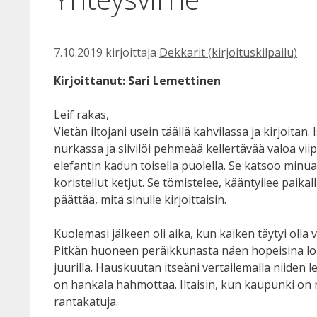
7.10.2019
kirjoittaja
Dekkarit (kirjoituskilpailu)
Kirjoittanut: Sari Lemettinen
Leif rakas,
Vietän iltojani usein täällä kahvilassa ja kirjoita
nurkassa ja siivilöi pehmeää kellertävää valoa vii
elefantin kadun toisella puolella. Se katsoo minua
koristellut ketjut. Se tömistelee, kääntyilee paika
päättää, mitä sinulle kirjoittaisin.
Kuolemasi jälkeen oli aika, kun kaiken täytyi olla
Pitkän huoneen peräikkunasta näen hopeisina loist
juurilla. Hauskuutan itseäni vertailemalla niiden l
on hankala hahmottaa. Iltaisin, kun kaupunki on 
rantakatuja.