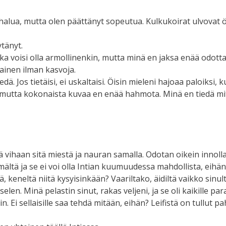
alua, mutta olen päättänyt sopeutua. Kulkukoirat ulvovat öis
ytänyt.
 aika voisi olla armollinenkin, mutta minä en jaksa enää odott
Nainen ilman kasvoja.
dä. Jos tietäisi, ei uskaltaisi. Öisin mieleni hajoaa paloiksi, 
 mutta kokonaista kuvaa en enää hahmota. Minä en tiedä mitä
ä vihaan sitä miestä ja nauran samalla. Odotan oikein innolla j
ltä ja se ei voi olla Intian kuumuudessa mahdollista, eihän? M
, keneltä niitä kysyisinkään? Vaariltako, äidiltä vaikko sinul
elen. Minä pelastin sinut, rakas veljeni, ja se oli kaikille pa
. Ei sellaisille saa tehdä mitään, eihän? Leifistä on tullut pa