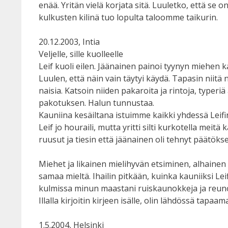
enää. Yritän vielä korjata sitä. Luuletko, että se
kulkusten kilinä tuo lopulta taloomme taikurin.
20.12.2003, Intia
Veljelle, sille kuolleelle
Leif kuoli eilen. Jäänainen painoi tyynyn miehen k
Luulen, että näin vain täytyi käydä. Tapasin niitä n
naisia. Katsoin niiden pakaroita ja rintoja, typeri
pakotuksen. Halun tunnustaa.
Kauniina kesäiltana istuimme kaikki yhdessä Leif
Leif jo houraili, mutta yritti silti kurkotella meit
ruusut ja tiesin että jäänainen oli tehnyt päätöksen
Miehet ja likainen mielihyvän etsiminen, alhainen
samaa mieltä. Ihailin pitkään, kuinka kauniiksi Leifin
kulmissa minun maastani ruiskaunokkeja ja reuno
Illalla kirjoitin kirjeen isälle, olin lähdössä tapaam
1.5.2004, Helsinki