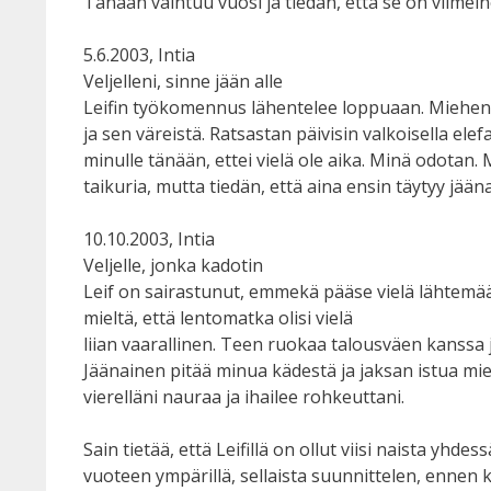
Tänään vaihtuu vuosi ja tiedän, että se on viimein
5.6.2003, Intia
Veljelleni, sinne jään alle
Leifin työkomennus lähentelee loppuaan. Mieheni
ja sen väreistä. Ratsastan päivisin valkoisella elef
minulle tänään, ettei vielä ole aika. Minä odotan. 
taikuria, mutta tiedän, että aina ensin täytyy jääna
10.10.2003, Intia
Veljelle, jonka kadotin
Leif on sairastunut, emmekä pääse vielä lähtemään
mieltä, että lentomatka olisi vielä
liian vaarallinen. Teen ruokaa talousväen kanssa 
Jäänainen pitää minua kädestä ja jaksan istua mie
vierelläni nauraa ja ihailee rohkeuttani.
Sain tietää, että Leifillä on ollut viisi naista yhd
vuoteen ympärillä, sellaista suunnittelen, ennen ku