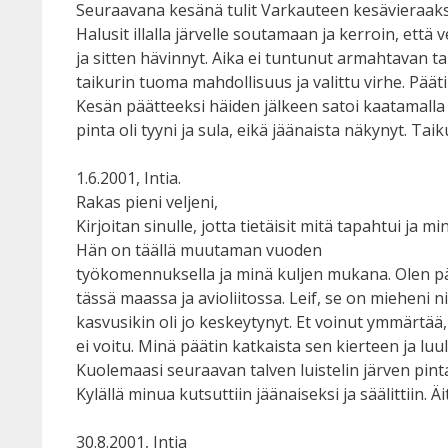
Seuraavana kesänä tulit Varkauteen kesävieraaksi.
Halusit illalla järvelle soutamaan ja kerroin, että
ja sitten hävinnyt. Aika ei tuntunut armahtavan ta
taikurin tuoma mahdollisuus ja valittu virhe. Pää
Kesän päätteeksi häiden jälkeen satoi kaatamalla
pinta oli tyyni ja sula, eikä jäänaista näkynyt. Taik
1.6.2001, Intia.
Rakas pieni veljeni,
Kirjoitan sinulle, jotta tietäisit mitä tapahtui ja
Hän on täällä muutaman vuoden
työkomennuksella ja minä kuljen mukana. Olen pä
tässä maassa ja avioliitossa. Leif, se on mieheni ni
kasvusikin oli jo keskeytynyt. Et voinut ymmärtää, 
ei voitu. Minä päätin katkaista sen kierteen ja luu
Kuolemaasi seuraavan talven luistelin järven pinta
Kylällä minua kutsuttiin jäänaiseksi ja säälittiin. Ä
30.8.2001, Intia