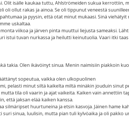
 Olit isälle kaukaa tuttu, Ahlströmeiden sukua kerrottiin, 
 veli oli ollut rakas ja ainoa. Se oli tippunut veneestä suun
pahtumaa ja pyysin, että otat minut mukaasi. Sinä viehätyit m
timme uskaltaa.
 monta viikoa ja järven pinta muuttui liejusta sameaksi. Lä
uri istui tuvan nurkassa ja heilutti keinutuolia. Vaari itki taas
 minkä takia. Olen ikävöinyt sinua. Menin naimisiin piakkoin k
ättänyt sopeutua, vaikka olen ulkopuolinen
mi, pelasti minut siltä kaikelta miltä minäkin jouduin sinut pe
mutta tila oli vaarin ja ajat vaikeita. Kaiken vain annettiin t
lin, että jaksan elää kaiken kanssa.
a silmäripset huurtuneina ja etsin kasvoja. Jäinen hame kahis
iti suri sinua, luulisin, mutta pian tuli kylvöaika ja oli pakko 