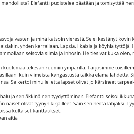
 on mahdollista? Elefantti pudistelee päätään ja tömisyttää h
asvoja vasten ja minä katsoin vierestä. Se ei kestänyt kovin 
aisiakin, yhden kerrallaan. Lapsia, likaisia ja köyhiä tyttöjä.
ä ammollaan seisovia silmiä ja inhosin. He tiesivät kuka olen, 
in kuolemaa tekevän ruumiin ympärillä. Tarjosimme toisille
ä käsillään, kuin viimeistä kangastusta taikka elämä lähdettä. S
sä. Se kertoi minulle, että lapset olivat jo kärsineet tarpeek
 halu ja sen äkkinäinen tyydyttäminen. Elefantti seisoi ikku
 naiset olivat tyynyn kirjailleet. Sain sen heiltä lahjaksi. Tyyn
issa kultaiset kanttaukset.
aan äitiä.