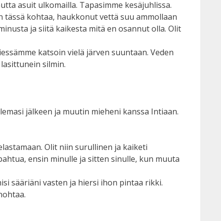
mutta asuit ulkomailla. Tapasimme kesäjuhlissa.
illeen tässä kohtaa, haukkonut vettä suu ammollaan
inusta ja siitä kaikesta mitä en osannut olla. Olit
htiessämme katsoin vielä järven suuntaan. Veden
 lasittunein silmin.
uolemasi jälkeen ja muutin mieheni kanssa Intiaan.
lastamaan. Olit niin surullinen ja kaiketi
apahtua, ensin minulle ja sitten sinulle, kun muuta
i sääriäni vasten ja hiersi ihon pintaa rikki.
unohtaa.