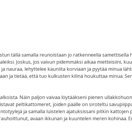
n. Istun tällä samalla reunoistaan jo ratkenneella samettisell
paleiksi. Joskus, jos vaivun pidemmäksi aikaa mietteisiini, ku
 ja nauraa, lehyttelee kauniita korviaan ja pyytää minua läht
llaan ja tietää, että tuo kulkusten kilinä houkuttaa minua. Se
 valkoista. Näin paljon vaivaa löytääkseni pienen ullakkohuon
avat peltikattomeret, joiden päälle on siroteltu savupiippuj
entotyylejä ja samalla luistelen ajatuksissani pitkin kattojen 
rauhoittunut, avaan ikkunan ja kuuntelen meren kohinaa. En 