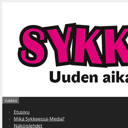
Siirry
sisältöön
Valikko
Etusivu
Mikä Sykkeessä-Media?
Näköislehdet