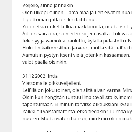
Veljelle, sinne jonnekin
Olen ulkopuolinen. Tämä maa ja Leif eivät minua h
loputtoman pitkiä. Olen laihtunut.
Yritin etsiä enkelikelloa markkinoilta, mutta en lö
Äiti on sairaana, sain eilen kirjeen isältä. Tuleva
tekosyy ja vaimoksi hankittu, kylältä pelastettu. 
Hukutin kaiken siihen järveen, mutta sitä Leif ei tie
Aamuisin pystyn itseni vielä jotenkin kasaamaan,
valot päällä öisinkin.
31.12.2002, Intia
Viattomalle pikkuveljelleni,
Leifillä on joku toinen, olen siitä aivan varma. Min
Öisin kun hengitän tuntuu ilma tavallista kylmemmä
tapahtumaan. Ei minun tarvitse oikeuksiani kysellä
kaikki oli väistämätöntä, etkö tiedäkin? Turhaa kys
nuoren. Mutta viaton hän on, niin kuin olin minäkin