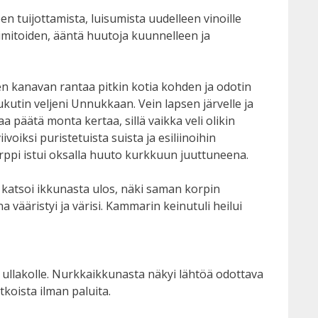
n tuijottamista, luisumista uudelleen vinoille
 imitoiden, ääntä huutoja kuunnelleen ja
järven kanavan rantaa pitkin kotia kohden ja odotin
ukutin veljeni Unnukkaan. Vein lapsen järvelle ja
a päätä monta kertaa, sillä vaikka veli olikin
oiksi puristetuista suista ja esiliinoihin
korppi istui oksalla huuto kurkkuun juuttuneena.
un katsoi ikkunasta ulos, näki saman korpin
 vääristyi ja värisi. Kammarin keinutuli heilui
 ullakolle. Nurkkaikkunasta näkyi lähtöä odottava
tkoista ilman paluita.