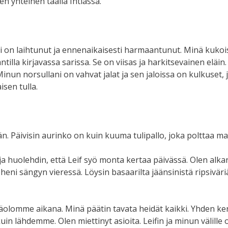
en yhteinen täällä Intiassa.
 on laihtunut ja ennenaikaisesti harmaantunut. Minä kukois
antilla kirjavassa sarissa. Se on viisas ja harkitsevainen eläi
Minun norsullani on vahvat jalat ja sen jaloissa on kulkuset,
isen tulla.
. Päivisin aurinko on kuin kuuma tulipallo, joka polttaa ma
ja huolehdin, että Leif syö monta kertaa päivässä. Olen alka
heni sängyn vieressä. Löysin basaarilta jäänsinistä ripsivär
essäolomme aikana. Minä päätin tavata heidät kaikki. Yhden kerra
in lähdemme. Olen miettinyt asioita. Leifin ja minun välille 