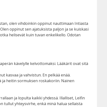
tan, olen vihdoinkin oppinut nauttimaan Intiasta
n. Olen oppinut sen ajatuksista paljon ja se kuiskasi
 jotka helisevät kuin tuvan enkelikello. Odotan
aperän kävelylle kelvottomaksi. Lääkärit ovat sitä
nut kasvaa ja vahvistun. En pelkää enää.
iä ja heitin sormuksen roskakoriin. Nainen
llaan ja lopulta kaikki yhdessä. Illalliset, Leifin
on tullut yhteysvirhe, enkä minä halua sellaista