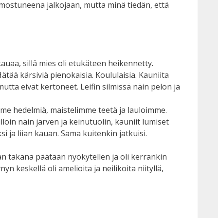
ermostuneena jalkojaan, mutta minä tiedän, että
kauaa, sillä mies oli etukäteen heikennetty.
 Hätää kärsiviä pienokaisia. Koululaisia. Kauniita
mutta eivät kertoneet. Leifin silmissä näin pelon ja
mme hedelmiä, maistelimme teetä ja lauloimme.
illoin näin järven ja keinutuolin, kauniit lumiset
si ja liian kauan. Sama kuitenkin jatkuisi.
nan takana päätään nyökytellen ja oli kerrankin
yn keskellä oli amelioita ja neilikoita niityllä,