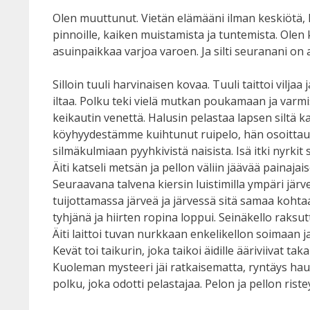
Olen muuttunut. Vietän elämääni ilman keskiötä, h
pinnoille, kaiken muistamista ja tuntemista. Olen
asuinpaikkaa varjoa varoen. Ja silti seuranani on
Silloin tuuli harvinaisen kovaa. Tuuli taittoi vilja
iltaa. Polku teki vielä mutkan poukamaan ja varmis
keikautin venettä. Halusin pelastaa lapsen siltä ka
köyhyydestämme kuihtunut ruipelo, hän osoittautui 
silmäkulmiaan pyyhkivistä naisista. Isä itki nyrki
Äiti katseli metsän ja pellon väliin jäävää painaj
Seuraavana talvena kiersin luistimilla ympäri järve
tuijottamassa järveä ja järvessä sitä samaa kohtaa.
tyhjänä ja hiirten ropina loppui. Seinäkello raksutt
Äiti laittoi tuvan nurkkaan enkelikellon soimaan j
Kevät toi taikurin, joka taikoi äidille ääriviivat tak
Kuoleman mysteeri jäi ratkaisematta, ryntäys hau
polku, joka odotti pelastajaa. Pelon ja pellon rist