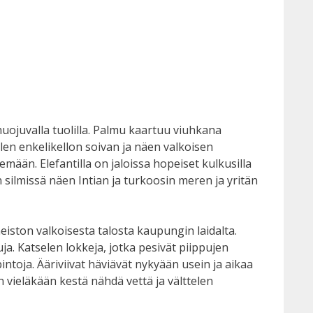
a huojuvalla tuolilla. Palmu kaartuu viuhkana
ulen enkelikellon soivan ja näen valkoisen
emään. Elefantilla on jaloissa hopeiset kulkusilla
n silmissä näen Intian ja turkoosin meren ja yritän
eiston valkoisesta talosta kaupungin laidalta.
a. Katselen lokkeja, jotka pesivät piippujen
pintoja. Ääriviivat häviävät nykyään usein ja aikaa
vieläkään kestä nähdä vettä ja välttelen