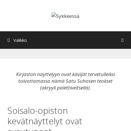
Siirry
sisältöön
Valikko
Kirjaston näyttelyyn ovat kävijät tervetulleiksi
toivottamassa nämä Satu Suhosen teokset
(akryyli palettiveitsellä).
Soisalo-opiston
kevätnäyttelyt ovat