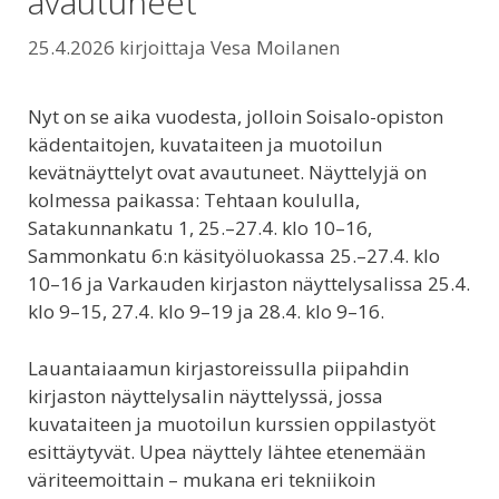
avautuneet
25.4.2026
kirjoittaja
Vesa Moilanen
Nyt on se aika vuodesta, jolloin Soisalo-opiston
kädentaitojen, kuvataiteen ja muotoilun
kevätnäyttelyt ovat avautuneet. Näyttelyjä on
kolmessa paikassa: Tehtaan koululla,
Satakunnankatu 1, 25.–27.4. klo 10–16,
Sammonkatu 6:n käsityöluokassa 25.–27.4. klo
10–16 ja Varkauden kirjaston näyttelysalissa 25.4.
klo 9–15, 27.4. klo 9–19 ja 28.4. klo 9–16.
Lauantaiaamun kirjastoreissulla piipahdin
kirjaston näyttelysalin näyttelyssä, jossa
kuvataiteen ja muotoilun kurssien oppilastyöt
esittäytyvät. Upea näyttely lähtee etenemään
väriteemoittain – mukana eri tekniikoin