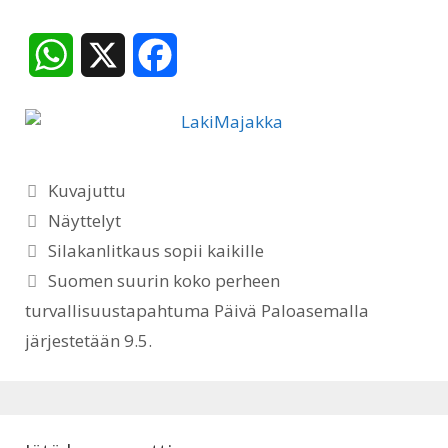
W
X
F
h
a
a
c
Kategoriat
t
e
Kuvajuttu
Avainsanat
Näyttelyt
s
b
Silakanlitkaus sopii kaikille
A
o
Suomen suurin koko perheen
turvallisuustapahtuma Päivä Paloasemalla
p
o
järjestetään 9.5.
p
k