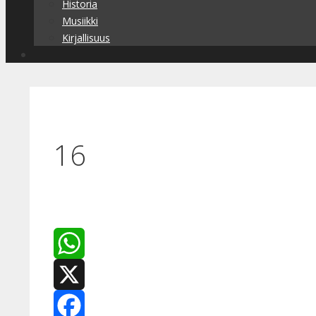
Historia
Musiikki
Kirjallisuus
16
WhatsApp
X