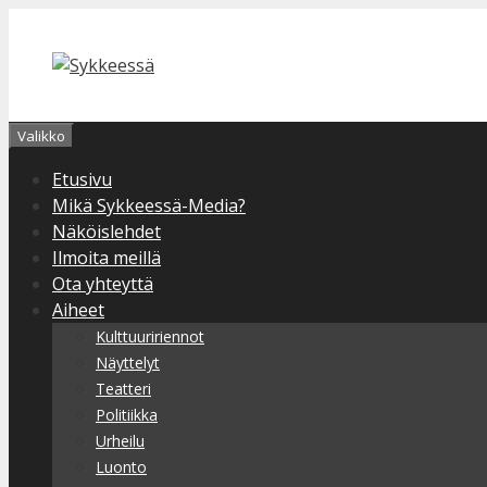
Siirry
sisältöön
Valikko
Etusivu
Mikä Sykkeessä-Media?
Näköislehdet
Ilmoita meillä
Ota yhteyttä
Aiheet
Kulttuuririennot
Näyttelyt
Teatteri
Politiikka
Urheilu
Luonto