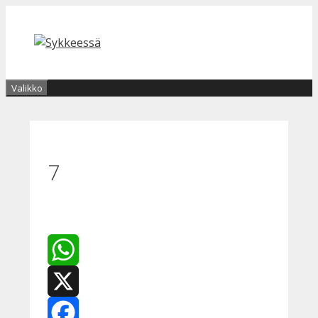
Siirry
sisältöön
Valikko
7
WhatsApp
X