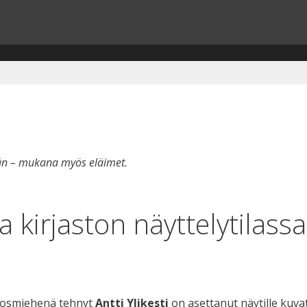
ltään – mukana myös eläimet.
ta kirjaston näyttelytilassa
inosmiehenä tehnyt
Antti Ylikesti
on asettanut näytille kuv