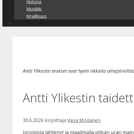
Historia
Musiikki
Kirjallisuus
Antti Ylikestin teokset ovat hyvin rikkaita aihepiirei
Antti Ylikestin taidet
30.6.2026
kirjoittaja
Vesa Moilanen
Joroisista lähtenyt ja maailmalla pitkän uran ma