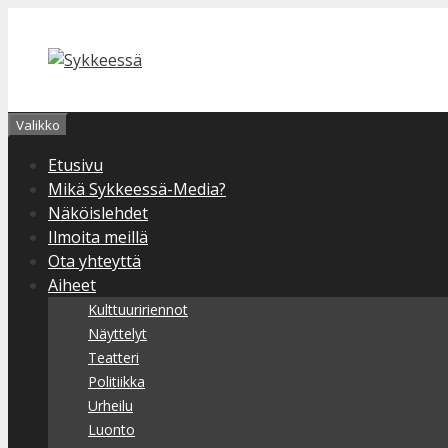
Siirry
sisältöön
Valikko
Etusivu
Mikä Sykkeessä-Media?
Näköislehdet
Ilmoita meillä
Ota yhteyttä
Aiheet
Kulttuuririennot
Näyttelyt
Teatteri
Politiikka
Urheilu
Luonto