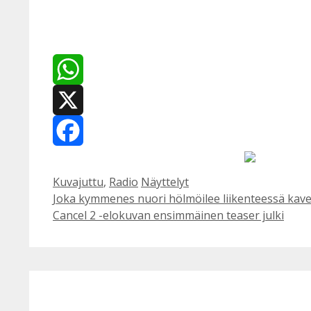
WhatsApp
X
Facebook
Kategoriat
Avainsanat
Kuvajuttu
,
Radio
Näyttelyt
Joka kymmenes nuori hölmöilee liikenteessä kave
Cancel 2 -elokuvan ensimmäinen teaser julki