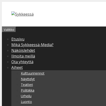
Siirry
sisältöön
Valikko
Etusivu
Mikä Sykkeessä-Media?
Näköislehdet
Ilmoita meillä
Ota yhteyttä
Aiheet
Kulttuuririennot
Näyttelyt
Teatteri
Politiikka
Urheilu
Luonto