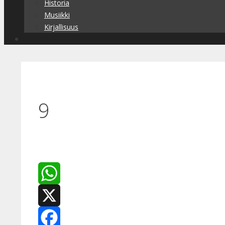
Historia
Musiikki
Kirjallisuus
9
WhatsApp
X