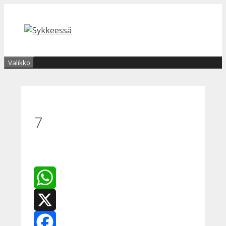
Siirry
sisältöön
Valikko
7
WhatsApp
X