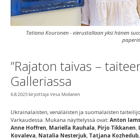
Tatiana Kouronen - vierustallaan yksi hänen su
paperi
”Rajaton taivas – tait
Galleriassa
6.8.2025
kirjoittaja
Vesa Moilanen
Ukrainalaisten, venäläisten ja suomalaisten taiteilij
Varkaudessa. Mukana näyttelyssä ovat:
Anton Iams
Anne Hoffren
,
Mariella Rauhala
,
Pirjo Tikkanen
,
Kovaleva
,
Natalia Nesterjuk
,
Tatjana Kozhedub