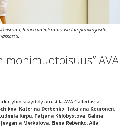
osikeistaan, hänen valmistamansa lampunvarjostin
massasta.
een monimuotoisuus” AVA
oiden yhteisnäyttely on esillä AVA Galleriassa
chikov
,
Katerina Derbenko
,
Tataiana Kouronen
,
Ludmila Kirpu
,
Tatjana Khlobystova
,
Galina
,
Jevgenia Merkulova
,
Elena Rebenko
,
Alla