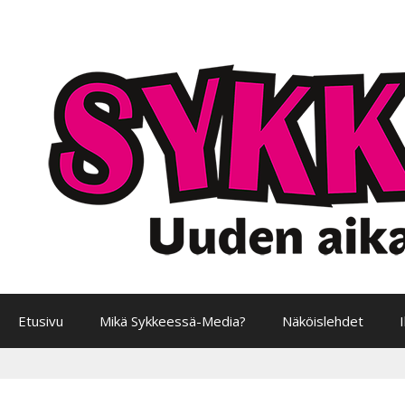
Siirry
sisältöön
Etusivu
Mikä Sykkeessä-Media?
Näköislehdet