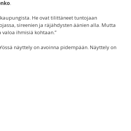
enko
.
 kaupungista. He ovat tilittäneet tuntojaan
assa, sireenien ja räjähdysten äänien alla. Mutta
 valoa ihmisiä kohtaan.”
n Yössä näyttely on avoinna pidempään. Näyttely on