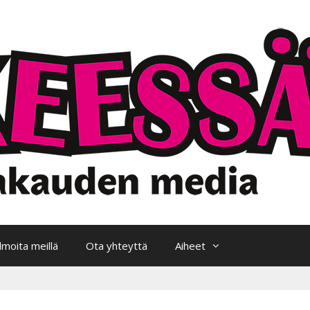
Ilmoita meillä
Ota yhteyttä
Aiheet