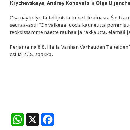
Krychevskaya
,
Andrey Konovets
ja
Olga Uljanch
Osa näyttelyn taiteilijoista tulee Ukrainasta Šostkan
seuraavasti: ”On vaikeaa luoda kauneutta pommisuoj
teoksissamme näette rauhaa ja rakkautta, elämää ja
Perjantaina 8.8. illalla Vanhan Varkauden Taiteide
esillä 27.8. saakka.
W
X
F