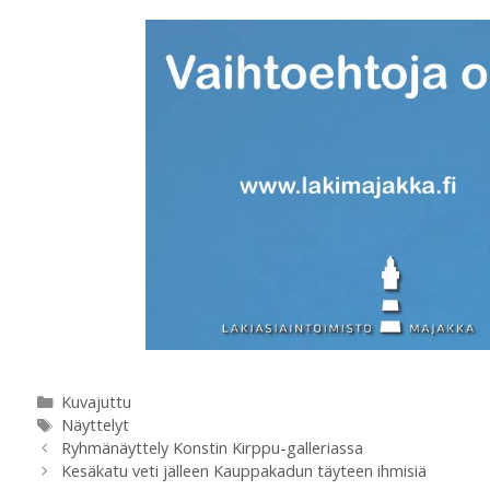
h
a
a
c
t
e
s
b
A
o
p
o
p
k
Kategoriat
Kuvajuttu
Avainsanat
Näyttelyt
Ryhmänäyttely Konstin Kirppu-galleriassa
Kesäkatu veti jälleen Kauppakadun täyteen ihmisiä