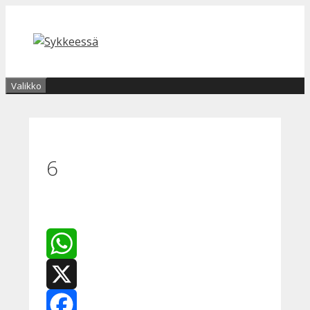
Siirry
sisältöön
Valikko
6
WhatsApp
X