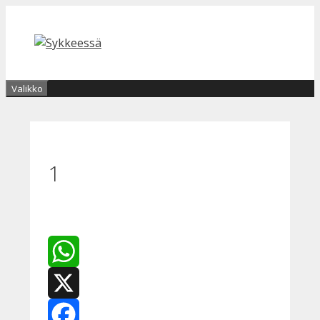
Siirry
sisältöön
Valikko
1
WhatsApp
X