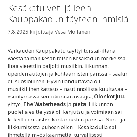
Kesäkatu veti jälleen
Kauppakadun täyteen ihmisiä
7.8.2025
kirjoittaja
Vesa Moilanen
Varkauden Kauppakatu täyttyi torstai-iltana
väestä tämän kesän toisen Kesäkadun merkeissä.
Iltaa vietettiin paljolti musiikin, liikunnan,
upeiden autojen ja kohtaamisten parissa – sääkin
oli suosiollinen. Hyvin ilahduttavaa oli
musiikillinen kattaus – nautinnollista kuultavaa –
esiintymässä seutukunnan osaajia,
Olonkorjuu
-
yhtye,
The Waterheads
ja
pieta
. Liikunnan
puolella esittelyssä oli kenjutsu ja voimiaan sai
kokeilla erilaisten kantamusten parissa. Niin – ja
liikkumisesta puheen ollen – Kesäkadulla sai
ihmetellä myös käärmettä, turvallisesti