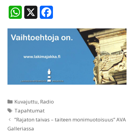
W
X
F
h
a
a
c
t
e
s
b
A
o
p
o
Kategoriat
Kuvajuttu
,
Radio
p
k
Avainsanat
Tapahtumat
”Rajaton taivas – taiteen monimuotoisuus” AVA
Galleriassa