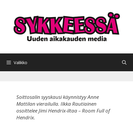
Siirry
sisältöön
Valikko
Soittosalin syyskausi käynnistyy Anne
Mattilan vierailulla. Ilkka Rautiainen
osoittelee Jimi Hendrix-iltaa – Room Full of
Hendrix.