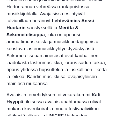
Hertunrannan vehreässä rantapuistossa
musiikkijuhlalla. Avajaisissa esiintyivät
talviuniltaan herännyt
Lehtevämies
Anssi
Huotarin
säestyksellä ja
Meritta &
Sekometelisoppa
, joka on upouusi
ammattimuusikoista ja musiikkipedagogeista
koostuva lastenmusiikkiyhtye Jyväskylästä.
Sekometelisopan ainesosat ovat kauhallinen
laadukasta lastenmusiikkia, loraus sadun taikaa,
ripaus yhdessä hupsuttelua ja lusikallinen liikettä
ja leikkiä. Bandin musiikki sai avajaisyleisön
mainiosti mukaansa.
Avajaisiin tervehdyksen toi vekarakummi
Kati
Hyyppä
, iloisessa avajaistapahtumassa olivat
mukana kaverikoirat ja muuta festivaaliviikon
värikästä väkeä, ja UNICEF Varkauden