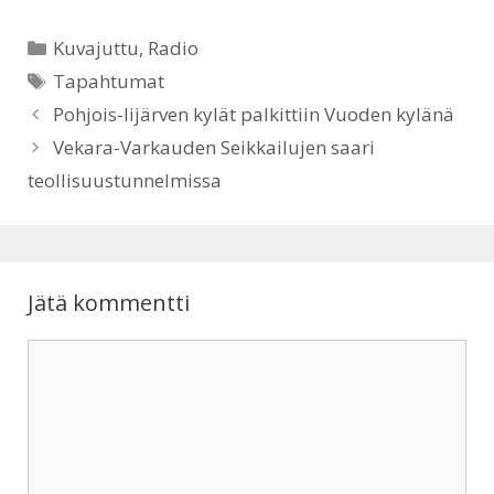
p
o
Kategoriat
Kuvajuttu
,
Radio
p
k
Avainsanat
Tapahtumat
Pohjois-Iijärven kylät palkittiin Vuoden kylänä
Vekara-Varkauden Seikkailujen saari
teollisuustunnelmissa
Jätä kommentti
Kommentti