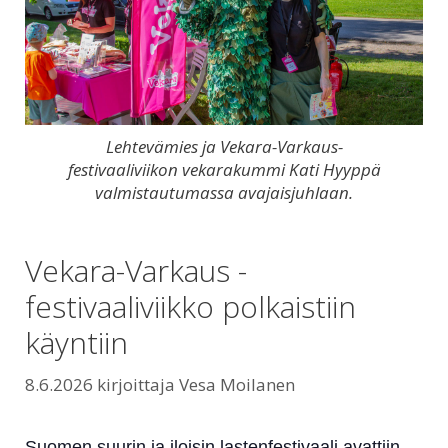
Lehtevämies ja Vekara-Varkaus-
festivaaliviikon vekarakummi Kati Hyyppä
valmistautumassa avajaisjuhlaan.
Vekara-Varkaus -
festivaaliviikko polkaistiin
käyntiin
8.6.2026
kirjoittaja
Vesa Moilanen
Suomen suurin ja iloisin lastenfestivaali avattiin