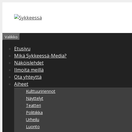
Siirry
sisältöön
Valikko
Etusivu
Mikä Sykkeessä-Media?
Näköislehdet
Ilmoita meillä
Ota yhteyttä
Aiheet
Kulttuuririennot
Näyttelyt
Teatteri
Politiikka
Urheilu
Luonto