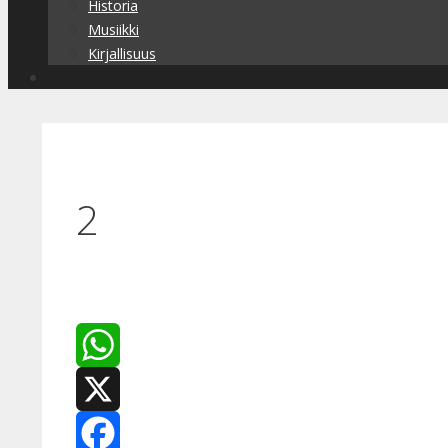
Historia
Musiikki
Kirjallisuus
2
WhatsApp
X