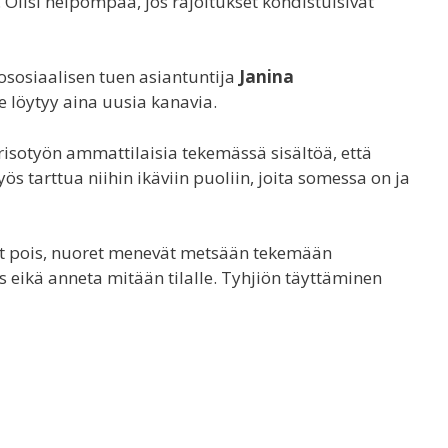
. Olisi helpompaa, jos rajoitukset kohdistuisivat
kososiaalisen tuen asiantuntija
Janina
e löytyy aina uusia kanavia.
orisotyön ammattilaisia tekemässä sisältöä, että
s tarttua niihin ikäviin puoliin, joita somessa on ja
met pois, nuoret menevät metsään tekemään
is eikä anneta mitään tilalle. Tyhjiön täyttäminen