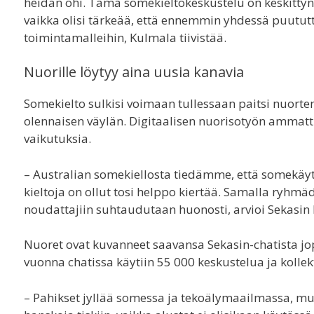
heidän ohi. Tämä somekieltokeskustelu on keskitt
vaikka olisi tärkeää, että ennemmin yhdessä puututt
toimintamalleihin, Kulmala tiivistää.
Nuorille löytyy aina uusia kanavia
Somekielto sulkisi voimaan tullessaan paitsi nuort
olennaisen väylän. Digitaalisen nuorisotyön ammatti
vaikutuksia.
– Australian somekiellosta tiedämme, että somekäyt
kieltoja on ollut tosi helppo kiertää. Samalla ryhmä
noudattajiin suhtaudutaan huonosti, arvioi Sekasin 
Nuoret ovat kuvanneet saavansa Sekasin-chatista j
vuonna chatissa käytiin 55 000 keskustelua ja kollek
– Pahikset jyllää somessa ja tekoälymaailmassa, mut