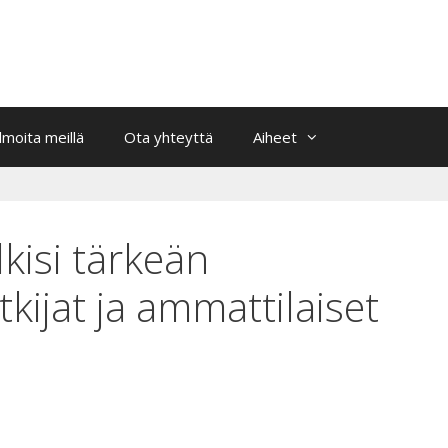
Ilmoita meillä
Ota yhteyttä
Aiheet
kisi tärkeän
kijat ja ammattilaiset