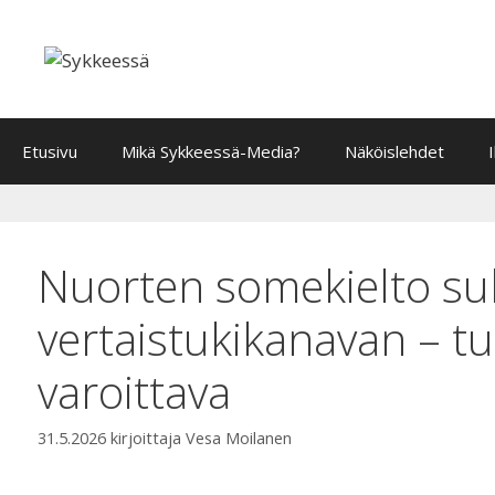
Siirry
sisältöön
Etusivu
Mikä Sykkeessä-Media?
Näköislehdet
Nuorten somekielto sul
vertaistukikanavan – tut
varoittava
31.5.2026
kirjoittaja
Vesa Moilanen