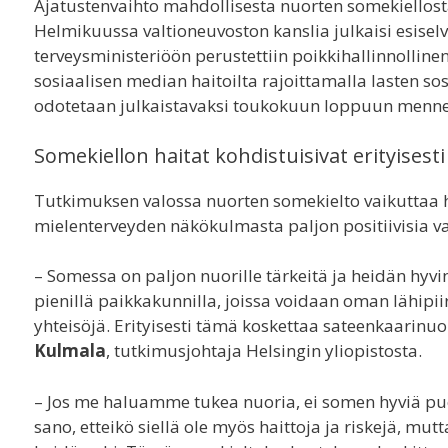
Ajatustenvaihto mahdollisesta nuorten somekiellos
Helmikuussa valtioneuvoston kanslia julkaisi esiselvi
terveysministeriöön perustettiin poikkihallinnollin
sosiaalisen median haitoilta rajoittamalla lasten s
odotetaan julkaistavaksi toukokuun loppuun menne
Somekiellon haitat kohdistuisivat erityises
Tutkimuksen valossa nuorten somekielto vaikuttaa ha
mielenterveyden näkökulmasta paljon positiivisia va
– Somessa on paljon nuorille tärkeitä ja heidän hyv
pienillä paikkakunnilla, joissa voidaan oman lähipi
yhteisöjä. Erityisesti tämä koskettaa sateenkaarin
Kulmala
, tutkimusjohtaja Helsingin yliopistosta.
– Jos me haluamme tukea nuoria, ei somen hyviä puo
sano, etteikö siellä ole myös haittoja ja riskejä, mu