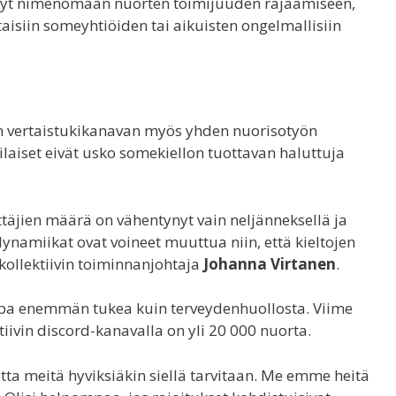
ynyt nimenomaan nuorten toimijuuden rajaamiseen,
aisiin someyhtiöiden tai aikuisten ongelmallisiin
en vertaistukikanavan myös yhden nuorisotyön
laiset eivät usko somekiellon tuottavan haluttuja
täjien määrä on vähentynyt vain neljänneksellä ja
dynamiikat ovat voineet muuttua niin, että kieltojen
kollektiivin toiminnanjohtaja
Johanna Virtanen
.
opa enemmän tukea kuin terveydenhuollosta. Viime
tiivin discord-kanavalla on yli 20 000 nuorta.
ta meitä hyviksiäkin siellä tarvitaan. Me emme heitä