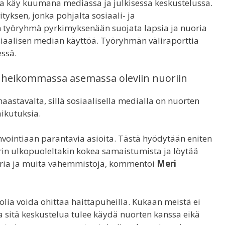
ta käy kuumana mediassa ja julkisessa keskustelussa.
tyksen, jonka pohjalta sosiaali- ja
en työryhmä pyrkimyksenään suojata lapsia ja nuoria
osiaalisen median käyttöä. Työryhmän väliraporttia
ssä.
ti heikommassa asemassa oleviin nuoriin
astavalta, sillä sosiaalisella medialla on nuorten
ikutuksia.
invointiaan parantavia asioita. Tästä hyödytään eniten
irin ulkopuoleltakin kokea samaistumista ja löytää
uoria ja muita vähemmistöjä, kommentoi
Meri
lia voida ohittaa haittapuheilla. Kukaan meistä ei
tta sitä keskustelua tulee käydä nuorten kanssa eikä