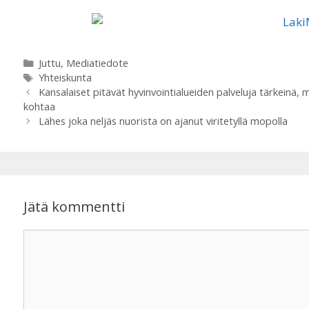
h
a
a
c
Kategoriat
Juttu
,
Mediatiedote
t
e
Avainsanat
Yhteiskunta
Kansalaiset pitävät hyvinvointialueiden palveluja tärkeinä, 
s
b
kohtaa
Lähes joka neljäs nuorista on ajanut viritetyllä mopolla
A
o
p
o
p
k
Jätä kommentti
Kommentti