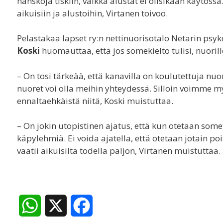
hanskoja tiskiin, vaikka alustat ei olisikaan käytössä
aikuisiin ja alustoihin, Virtanen toivoo.
Pelastakaa lapset ry:n nettinuorisotalo Netarin psy
Koski
huomauttaa, että jos somekielto tulisi, nuorill
– On tosi tärkeää, että kanavilla on koulutettuja nu
nuoret voi olla meihin yhteydessä. Silloin voimme myö
ennaltaehkäistä niitä, Koski muistuttaa.
– On jokin utopistinen ajatus, että kun otetaan so
käpylehmiä. Ei voida ajatella, että otetaan jotain po
vaatii aikuisilta todella paljon, Virtanen muistuttaa.
W
X
F