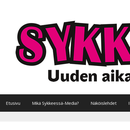
Siirry
sisältöön
Etusivu
Mikä Sykkeessä-Media?
Näköislehdet