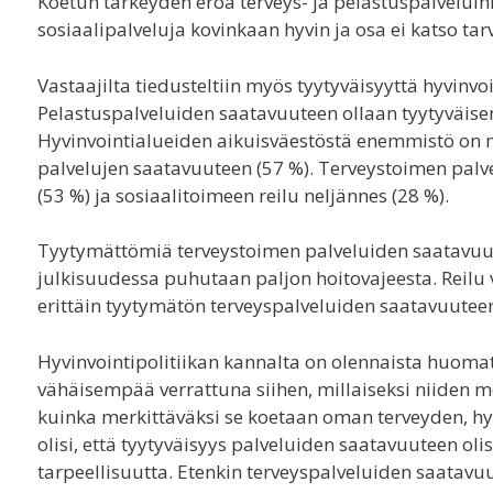
Koetun tärkeyden eroa terveys- ja pelastuspalveluihin
sosiaalipalveluja kovinkaan hyvin ja osa ei katso tarv
Vastaajilta tiedusteltiin myös tyytyväisyyttä hyvinv
Pelastuspalveluiden saatavuuteen ollaan tyytyväisem
Hyvinvointialueiden aikuisväestöstä enemmistö on m
palvelujen saatavuuteen (57 %). Terveystoimen palve
(53 %) ja sosiaalitoimeen reilu neljännes (28 %).
Tyytymättömiä terveystoimen palveluiden saatavuute
julkisuudessa puhutaan paljon hoitovajeesta. Reilu 
erittäin tyytymätön terveyspalveluiden saatavuutee
Hyvinvointipolitiikan kannalta on olennaista huomata
vähäisempää verrattuna siihen, millaiseksi niiden mer
kuinka merkittäväksi se koetaan oman terveyden, hy
olisi, että tyytyväisyys palveluiden saatavuuteen olis
tarpeellisuutta. Etenkin terveyspalveluiden saatavu