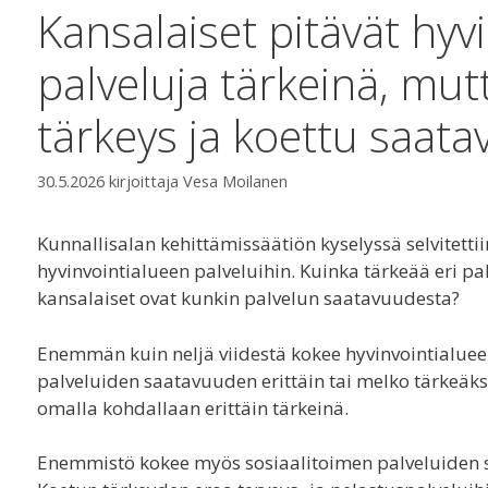
Kansalaiset pitävät hyv
palveluja tärkeinä, mut
tärkeys ja koettu saata
30.5.2026
kirjoittaja
Vesa Moilanen
Kunnallisalan kehittämissäätiön kyselyssä selvitett
hyvinvointialueen palveluihin. Kuinka tärkeää eri pal
kansalaiset ovat kunkin palvelun saatavuudesta?
Enemmän kuin neljä viidestä kokee hyvinvointialuee
palveluiden saatavuuden erittäin tai melko tärkeäks
omalla kohdallaan erittäin tärkeinä.
Enemmistö kokee myös sosiaalitoimen palveluiden sa