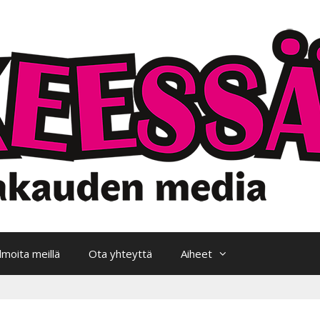
Ilmoita meillä
Ota yhteyttä
Aiheet