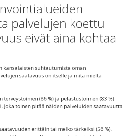
invointialueiden
ta palvelujen koettu
vuus eivät aina kohtaa
iin kansalaisten suhtautumista oman
velujen saatavuus on itselle ja mitä mieltä
n terveystoimen (86 %) ja pelastustoimen (83 %)
i. Joka toinen pitää näiden palveluiden saatavuutta
atavuuden erittäin tai melko tärkeiksi (56 %).