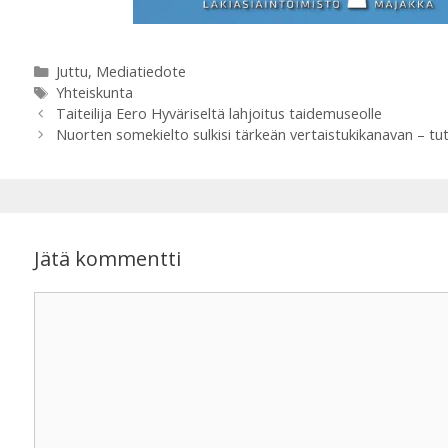
Kategoriat
Juttu
,
Mediatiedote
Avainsanat
Yhteiskunta
Taiteilija Eero Hyväriseltä lahjoitus taidemuseolle
Nuorten somekielto sulkisi tärkeän vertaistukikanavan – tut
Jätä kommentti
Kommentti