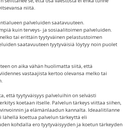
 selittänee se, että osa väestöstä ei ehkä tunne
itsevansa niitä.
ointialueen palveluiden saatavuuteen.
piä kuin terveys- ja sosiaalitoimen palveluiden.
elko tai erittäin tyytyväinen pelastustoimen
luiden saatavuuteen tyytyväisiä löytyy noin puolet
en on aika vähän huolimatta siitä, että
viidennes vastaajista kertoo olevansa melko tai
n.
, että tyytyväisyys palveluihin on selvästi
kitys koetaan itselle. Palvelun tärkeys viittaa siihen,
vinvoinnin ja elämänlaadun kannalta. Ideaalitilanne
i lähellä koettua palvelun tärkeyttä eli
uden kohdalla ero tyytyväisyyden ja koetun tärkeyden