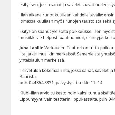
esityksen, jossa sanat ja sävelet saavat uuden, 
Illan aikana runot kuullaan kahdella tavalla: ensi
lomassa kuullaan myös runojen taustoista sekä sy
Esitys on saanut yleisöltä poikkeuksellisen myön
musiikki vie helposti päähuomion, esiintyjät kerto
Juha Lapille
Varkauden Teatteri on tuttu paikka. J
ilta jatkui musiikin merkeissä. Samanlaista yhteis
yhteislaulun merkeissä.
Tervetuloa kokemaan ilta, jossa sanat, sävelet ja 
Baarista,
puh. 044 364 8831, päivystys ti-to klo 11–14.
Klubi-illan arvioitu kesto noin kaksi tuntia sisältä
Lippumyynti vain teatterin lippukassalta, puh. 0