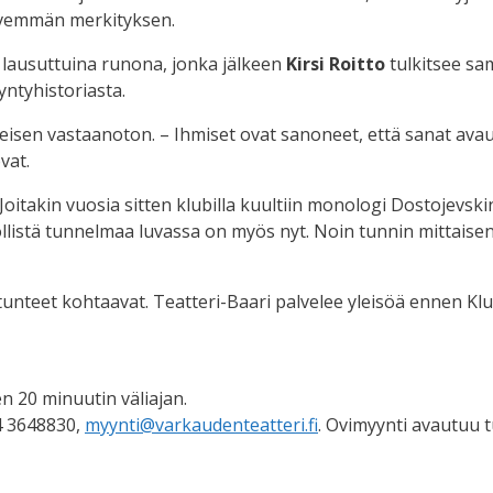
syvemmän merkityksen.
n lausuttuina runona, jonka jälkeen
Kirsi Roitto
tulkitsee sa
ntyhistoriasta.
teisen vastaanoton. – Ihmiset ovat sanoneet, että sanat ava
vat.
oitakin vuosia sitten klubilla kuultiin monologi Dostojevsk
öllistä tunnelmaa luvassa on myös nyt. Noin tunnin mittaisen 
tunteet kohtaavat. Teatteri-Baari palvelee yleisöä ennen Klu
en 20 minuutin väliajan.
44 3648830,
myynti@varkaudenteatteri.fi
. Ovimyynti avautuu t