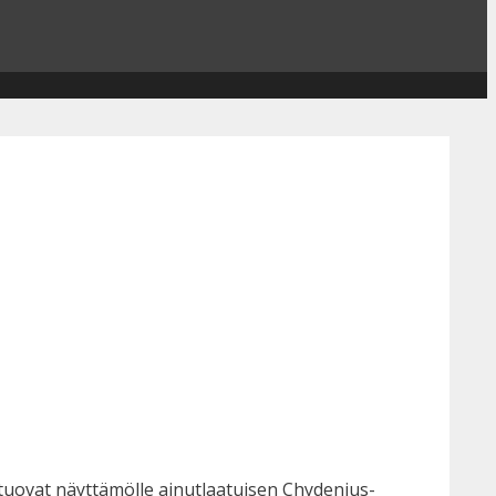
t tuovat näyttämölle ainutlaatuisen Chydenius-