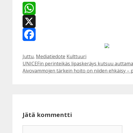
WhatsApp
X
Facebook
Kategoriat
Avainsanat
Juttu
,
Mediatiedote
Kulttuuri
UNICEFin perinteikäs lipaskeräys kutsuu auttama
Aivovammojen tärkein hoito on niiden ehkäisy – 
Jätä kommentti
Kommentti