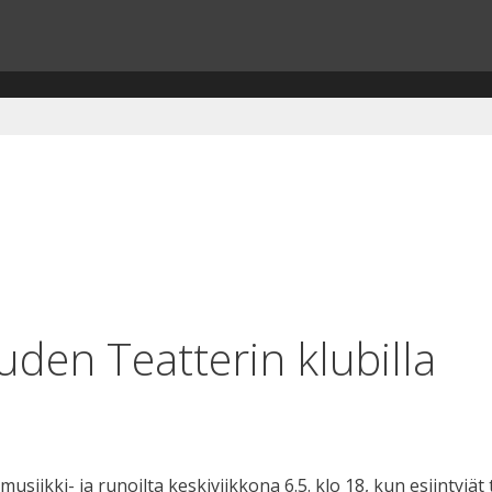
uden Teatterin klubilla
siikki- ja runoilta keskiviikkona 6.5. klo 18, kun esiintyjä