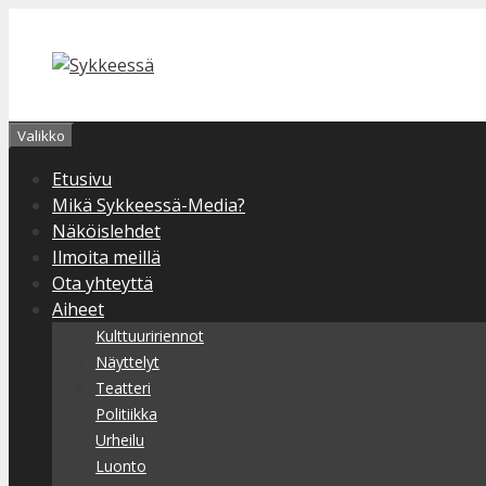
Siirry
sisältöön
Valikko
Etusivu
Mikä Sykkeessä-Media?
Näköislehdet
Ilmoita meillä
Ota yhteyttä
Aiheet
Kulttuuririennot
Näyttelyt
Teatteri
Politiikka
Urheilu
Luonto