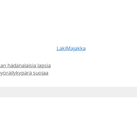
an hädänalaisia lapsia
pyöräilykypärä suojaa