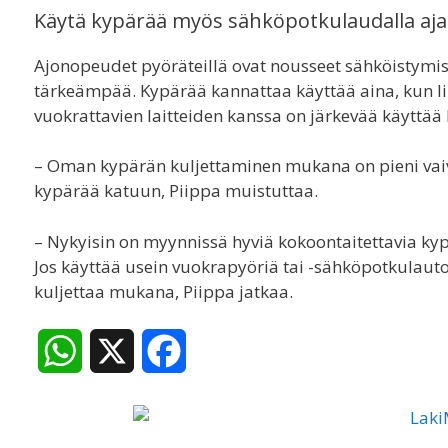
Käytä kypärää myös sähköpotkulaudalla aj
Ajonopeudet pyöräteillä ovat nousseet sähköistymi
tärkeämpää. Kypärää kannattaa käyttää aina, kun l
vuokrattavien laitteiden kanssa on järkevää käyttää
– Oman kypärän kuljettaminen mukana on pieni vaiva
kypärää katuun, Piippa muistuttaa.
– Nykyisin on myynnissä hyviä kokoontaitettavia kyp
Jos käyttää usein vuokrapyöriä tai -sähköpotkulauto
kuljettaa mukana, Piippa jatkaa.
W
X
F
h
a
a
c