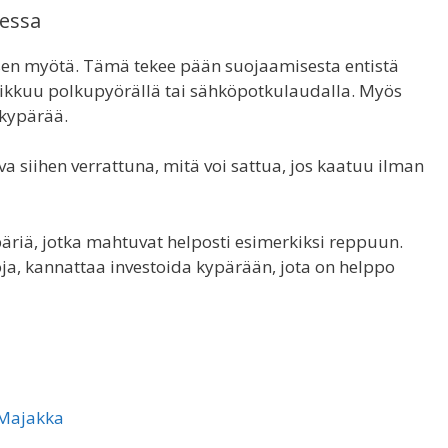
aessa
sen myötä. Tämä tekee pään suojaamisesta entistä
iikkuu polkupyörällä tai sähköpotkulaudalla. Myös
 kypärää.
 siihen verrattuna, mitä voi sattua, jos kaatuu ilman
äriä, jotka mahtuvat helposti esimerkiksi reppuun.
ja, kannattaa investoida kypärään, jota on helppo