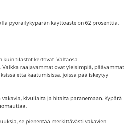
lla pyöräilykypärän käyttöaste on 62 prosenttia,
kuin tilastot kertovat. Valtaosa
a. Vaikka raajavammat ovat yleisimpiä, päävammat
ksissä että kaatumisissa, joissa pää iskeytyy
 vakavia, kivuliaita ja hitaita paranemaan. Kypärä
uomauttaa.
uuksia, se pienentää merkittävästi vakavien