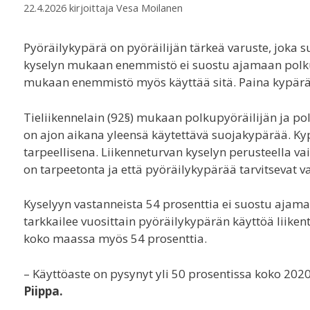
22.4.2026
kirjoittaja
Vesa Moilanen
Pyöräilykypärä on pyöräilijän tärkeä varuste, joka 
kyselyn mukaan enemmistö ei suostu ajamaan polku
mukaan enemmistö myös käyttää sitä. Paina kypär
Tieliikennelain (92§) mukaan polkupyöräilijän ja p
on ajon aikana yleensä käytettävä suojakypärää. Kyp
tarpeellisena. Liikenneturvan kyselyn perusteella va
on tarpeetonta ja että pyöräilykypärää tarvitsevat v
Kyselyyn vastanneista 54 prosenttia ei suostu ajam
tarkkailee vuosittain pyöräilykypärän käyttöä liike
koko maassa myös 54 prosenttia.
– Käyttöaste on pysynyt yli 50 prosentissa koko 202
Piippa.