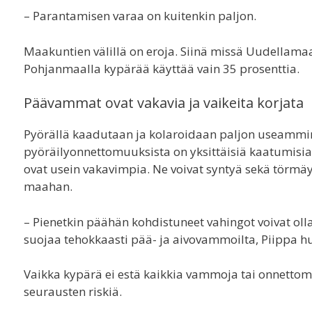
– Parantamisen varaa on kuitenkin paljon.
Maakuntien välillä on eroja. Siinä missä Uudellamaa
Pohjanmaalla kypärää käyttää vain 35 prosenttia.
Päävammat ovat vakavia ja vaikeita korjata
Pyörällä kaadutaan ja kolaroidaan paljon useammin 
pyöräilyonnettomuuksista on yksittäisiä kaatumisi
ovat usein vakavimpia. Ne voivat syntyä sekä törmäy
maahan.
– Pienetkin päähän kohdistuneet vahingot voivat olla
suojaa tehokkaasti pää- ja aivovammoilta, Piippa
h
Vaikka kypärä ei estä kaikkia vammoja tai onnettom
seurausten riskiä.