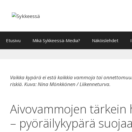
Siirry
sisältöön
Etusivu
Mikä Sykkeessä-Media?
Näköislehdet
Vaikka kypärä ei estä kaikkia vammoja tai onnettomuuk
riskiä. Kuva: Nina Mönkkönen / Liikenneturva.
Aivovammojen tärkein h
– pyöräilykypärä suoja