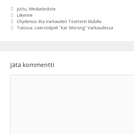
Kategoriat
Juttu
,
Mediatiedote
t
e
Avainsanat
Liikenne
Chydenius-ilta Varkauden Teatterin klubilla
s
b
Tulossa: Liveroolipeli ”Kar Morong” Varkaudessa
A
o
p
o
p
k
Jätä kommentti
Kommentti