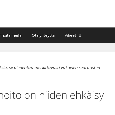
Ilmoita meillä
Ota yhteyttä
Aiheet
sia, se pienentää merkittävästi vakavien seurausten
oito on niiden ehkäisy
a