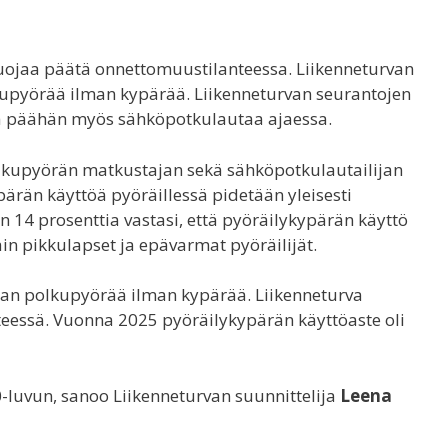
suojaa päätä onnettomuustilanteessa. Liikenneturvan
pyörää ilman kypärää. Liikenneturvan seurantojen
ä päähän myös sähköpotkulautaa ajaessa.
olkupyörän matkustajan sekä sähköpotkulautailijan
ärän käyttöä pyöräillessä pidetään yleisesti
in 14 prosenttia vastasi, että pyöräilykypärän käyttö
ain pikkulapset ja epävarmat pyöräilijät.
aan polkupyörää ilman kypärää. Liikenneturva
nteessä. Vuonna 2025 pyöräilykypärän käyttöaste oli
0-luvun, sanoo Liikenneturvan suunnittelija
Leena