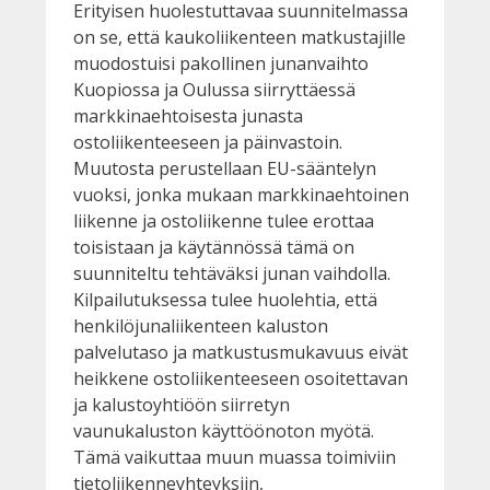
Erityisen huolestuttavaa suunnitelmassa
on se, että kaukoliikenteen matkustajille
muodostuisi pakollinen junanvaihto
Kuopiossa ja Oulussa siirryttäessä
markkinaehtoisesta junasta
ostoliikenteeseen ja päinvastoin.
Muutosta perustellaan EU-sääntelyn
vuoksi, jonka mukaan markkinaehtoinen
liikenne ja ostoliikenne tulee erottaa
toisistaan ja käytännössä tämä on
suunniteltu tehtäväksi junan vaihdolla.
Kilpailutuksessa tulee huolehtia, että
henkilöjunaliikenteen kaluston
palvelutaso ja matkustusmukavuus eivät
heikkene ostoliikenteeseen osoitettavan
ja kalustoyhtiöön siirretyn
vaunukaluston käyttöönoton myötä.
Tämä vaikuttaa muun muassa toimiviin
tietoliikenneyhteyksiin,