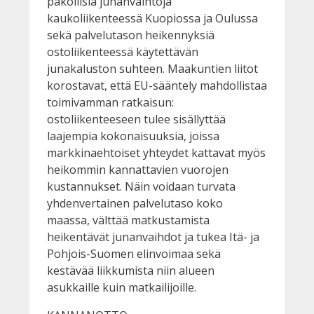
pakollisia junanvaihtoja
kaukoliikenteessä Kuopiossa ja Oulussa
sekä palvelutason heikennyksiä
ostoliikenteessä käytettävän
junakaluston suhteen. Maakuntien liitot
korostavat, että EU-sääntely mahdollistaa
toimivamman ratkaisun:
ostoliikenteeseen tulee sisällyttää
laajempia kokonaisuuksia, joissa
markkinaehtoiset yhteydet kattavat myös
heikommin kannattavien vuorojen
kustannukset. Näin voidaan turvata
yhdenvertainen palvelutaso koko
maassa, välttää matkustamista
heikentävät junanvaihdot ja tukea Itä- ja
Pohjois-Suomen elinvoimaa sekä
kestävää liikkumista niin alueen
asukkaille kuin matkailijoille.