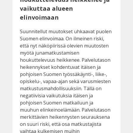
vaikuttaa alueen
elinvoimaan
Suunnitellut muutokset uhkaavat puolen
Suomen elinvoimaa. On ilmeinen riski,
että nyt näköpiirissä olevien muutosten
myötä junamatkustamisen
houkuttelevuus heikkenee. Palvelutason
heikennykset kohdentuvat itäisen ja
pohjoisen Suomen työssäkäynti-, liike-,
opiskelu-, vapaa-ajan sekä varusmiesten
matkustusmahdollisuuksiin. Tällä on
negatiivisia vaikutuksia itäisen ja
pohjoisen Suomen matkailuun ja
muuhun elinkeinoelämään. Palvelutason
merkittävien heikennysten seurauksena
on suuri riski, että osa matkustajista
vaihtaa kulkemisen muihin