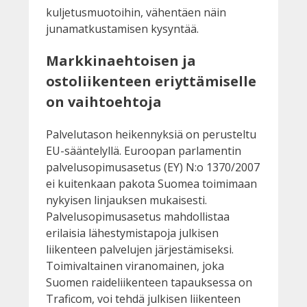
kuljetusmuotoihin, vähentäen näin
junamatkustamisen kysyntää.
Markkinaehtoisen ja
ostoliikenteen eriyttämiselle
on vaihtoehtoja
Palvelutason heikennyksiä on perusteltu
EU-sääntelyllä. Euroopan parlamentin
palvelusopimusasetus (EY) N:o 1370/2007
ei kuitenkaan pakota Suomea toimimaan
nykyisen linjauksen mukaisesti.
Palvelusopimusasetus mahdollistaa
erilaisia lähestymistapoja julkisen
liikenteen palvelujen järjestämiseksi.
Toimivaltainen viranomainen, joka
Suomen raideliikenteen tapauksessa on
Traficom, voi tehdä julkisen liikenteen