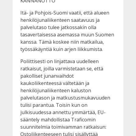
KANNANOTTO
Itä- ja Pohjois-Suomi vaatii, että alueen
henkilöjunaliikenteen saatavuus ja
palvelutaso tulee jatkossakin olla
tasavertaisessa asemassa muun Suomen
kanssa. Tämä koskee niin matkailua,
työssäkäyntiä kuin arjen liikkumista.
Poliittisesti on linjattava uudelleen
ratkaisut, joilla varmistetaan se, että
pakolliset junanvaihdot
kaukoliikenteessä vältetään ja
henkilöjunaliikenteen kaluston
palvelutason ja matkustusmukavuuden
tulisi parantua. Toisin kun on
julkisuudessa annettu ymmärtää, EU-
sääntely mahdollistaa Traficomin
suunnitelmia toimivamman ratkaisun:
Ostoliikenteeseen tulisi sisällyttää