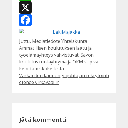
WhatsApp
X
Facebook
Kategoriat
Avainsanat
Juttu
,
Mediatiedote
Yhteiskunta
Ammatillisen koulutuksen laatu ja
työelämäyhteys vahvistuvat: Savon
koulutuskuntayhtymä ja OKM sopivat
kehittämiskokeilusta
Varkauden kaupunginjohtajan rekrytointi
etenee virkavaaliin
Jätä kommentti