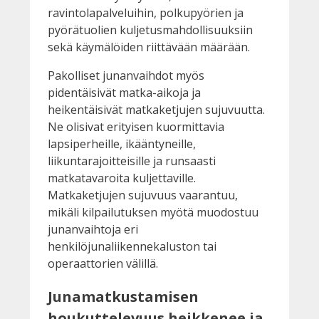
ravintolapalveluihin, polkupyörien ja
pyörätuolien kuljetusmahdollisuuksiin
sekä käymälöiden riittävään määrään.
Pakolliset junanvaihdot myös
pidentäisivät matka-aikoja ja
heikentäisivät matkaketjujen sujuvuutta.
Ne olisivat erityisen kuormittavia
lapsiperheille, ikääntyneille,
liikuntarajoitteisille ja runsaasti
matkatavaroita kuljettaville.
Matkaketjujen sujuvuus vaarantuu,
mikäli kilpailutuksen myötä muodostuu
junanvaihtoja eri
henkilöjunaliikennekaluston tai
operaattorien välillä.
Junamatkustamisen
houkuttelevuus heikkenee ja