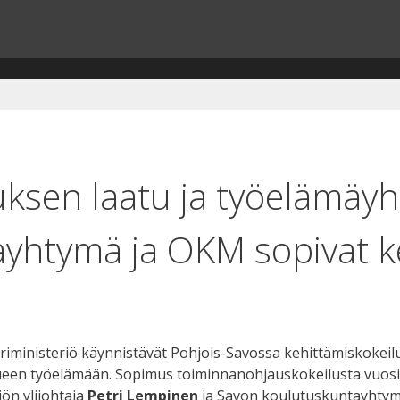
ksen laatu ja työelämäyht
yhtymä ja OKM sopivat ke
iministeriö käynnistävät Pohjois-Savossa kehittämiskokeilu
ueen työelämään. Sopimus toiminnanohjauskokeilusta vuosille
iön ylijohtaja
Petri Lempinen
ja Savon koulutuskuntayhtym