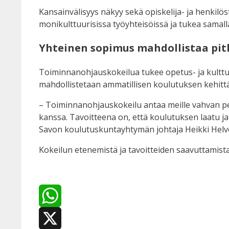
Kansainvälisyys näkyy sekä opiskelija- ja henkilö
monikulttuurisissa työyhteisöissä ja tukea samall
Yhteinen sopimus mahdollistaa pit
Toiminnanohjauskokeilua tukee opetus- ja kulttu
mahdollistetaan ammatillisen koulutuksen kehittäm
– Toiminnanohjauskokeilu antaa meille vahvan per
kanssa. Tavoitteena on, että koulutuksen laatu j
Savon koulutuskuntayhtymän johtaja Heikki Helv
Kokeilun etenemistä ja tavoitteiden saavuttamist
WhatsApp