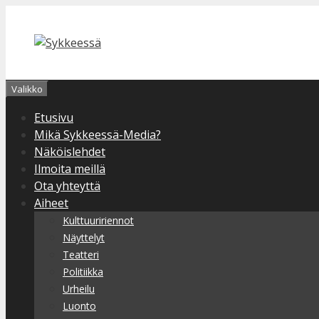
Siirry
sisältöön
Valikko
Etusivu
Mikä Sykkeessä-Media?
Näköislehdet
Ilmoita meillä
Ota yhteyttä
Aiheet
Kulttuuririennot
Näyttelyt
Teatteri
Politiikka
Urheilu
Luonto