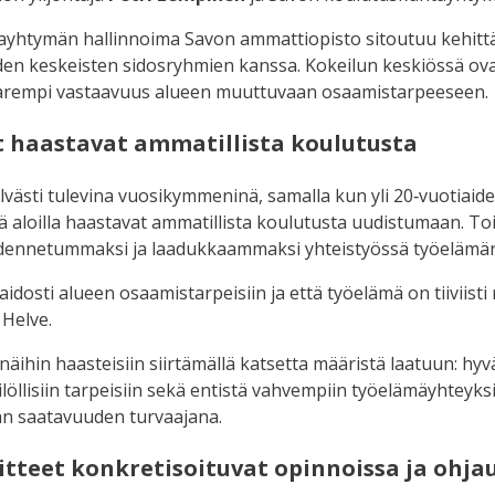
htymän hallinnoima Savon ammattiopisto sitoutuu kehittämä
den keskeisten sidosryhmien kanssa. Kokeilun keskiössä ovat
parempi vastaavuus alueen muuttuvaan osaamistarpeeseen.
t haastavat ammatillista koulutusta
västi tulevina vuosikymmeninä, samalla kun yli 20‑vuotiaid
llä aloilla haastavat ammatillista koulutusta uudistumaan.
hdennetummaksi ja laadukkaammaksi yhteistyössä työelämän
 aidosti alueen osaamistarpeisiin ja että työelämä on tiivii
Helve.
ihin haasteisiin siirtämällä katsetta määristä laatuun: hyv
löllisiin tarpeisiin sekä entistä vahvempiin työelämäyhteyks
an saatavuuden turvaajana.
itteet konkretisoituvat opinnoissa ja ohja