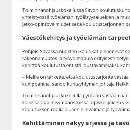
Toiminnanohjauskokeilussa Savon koulutuskuntay
yhteistyössä työelämän, työllisyysalueiden ja mui
jatko-opintovalmiudet sekä koulutustarjonnan 
Väestökehitys ja työelämän tarpee
Pohjois-Savossa nuorten ikäluokat pienenevät sel
rakennemuutos ja työvoimapula erityisesti tietyi
kehittää koulutusta entistä joustavammaksi, ko
– Meille on tärkeää, että koulutustarjonta vastaa
kumppanina, sanoo kuntayhtymän johtaja Heikki 
Toiminnanohjauskokeilulla pyritään vastaamaan nä
kaikissa oppimisympäristöissä, opiskelijoiden yksi
koulutuksen roolia alueen elinvoiman ja työvoim
Kehittäminen näkyy arjessa ja tavo