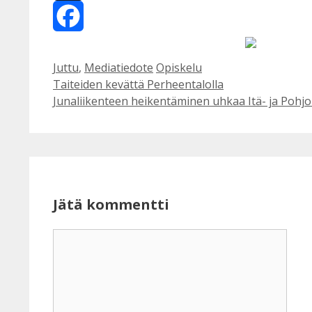
X
Facebook
Kategoriat
Avainsanat
Juttu
,
Mediatiedote
Opiskelu
Taiteiden kevättä Perheentalolla
Junaliikenteen heikentäminen uhkaa Itä- ja Pohjo
Jätä kommentti
Kommentti