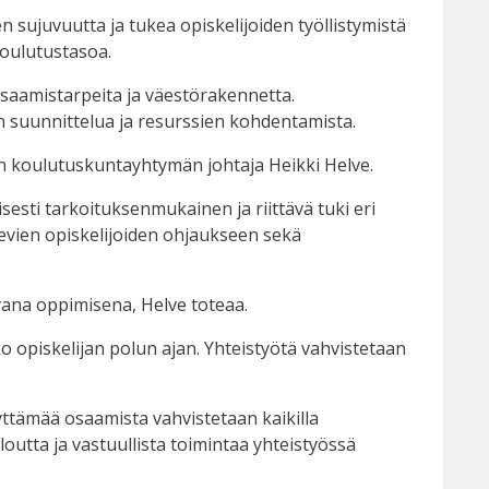
sujuvuutta ja tukea opiskelijoiden työllistymistä
koulutustasoa.
aamistarpeita ja väestörakennetta.
n suunnittelua ja resurssien kohdentamista.
on koulutuskuntayhtymän johtaja Heikki Helve.
esti tarkoituksenmukainen ja riittävä tuki eri
sevien opiskelijoiden ohjaukseen sekä
uvana oppimisena, Helve toteaa.
opiskelijan polun ajan. Yhteistyötä vahvistetaan
yttämää osaamista vahvistetaan kaikilla
outta ja vastuullista toimintaa yhteistyössä