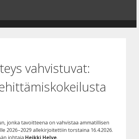
eys vahvistuvat:
hittämiskokeilusta
n, jonka tavoitteena on vahvistaa ammatillisen
 2026–2029 allekirjoitettiin torstaina 16.4.2026.
än johtaja
Heikki Helve
.