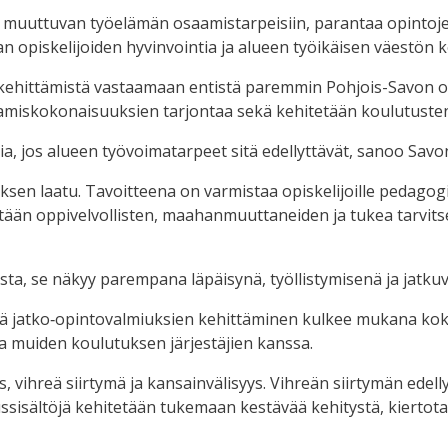
uuttuvan työelämän osaamistarpeisiin, parantaa opintojen 
aan opiskelijoiden hyvinvointia ja alueen työikäisen väestön 
kehittämistä vastaamaan entistä paremmin Pohjois-Savon os
aamiskokonaisuuksien tarjontaa sekä kehitetään koulutuste
, jos alueen työvoimatarpeet sitä edellyttävät, sanoo Sav
en laatu. Tavoitteena on varmistaa opiskelijoille pedagogis
etään oppivelvollisten, maahanmuuttaneiden ja tukea tarvit
aista, se näkyy parempana läpäisynä, työllistymisenä ja jatk
ä jatko‑opintovalmiuksien kehittäminen kulkee mukana koko 
ja muiden koulutuksen järjestäjien kanssa.
vihreä siirtymä ja kansainvälisyys. Vihreän siirtymän edell
ssisältöjä kehitetään tukemaan kestävää kehitystä, kiertotal