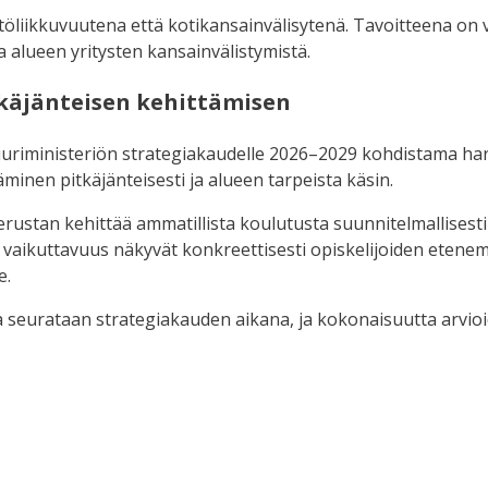
stöliikkuvuutena että kotikansainvälisytenä. Tavoitteena on 
a alueen yritysten kansainvälistymistä.
käjänteisen kehittämisen
uriministeriön strategiakaudelle 2026–2029 kohdistama har
inen pitkäjänteisesti ja alueen tarpeista käsin.
ustan kehittää ammatillista koulutusta suunnitelmallisesti 
a vaikuttavuus näkyvät konkreettisesti opiskelijoiden eten
e.
a seurataan strategiakauden aikana, ja kokonaisuutta arvio