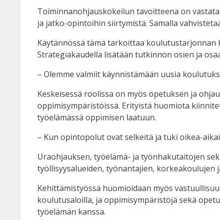
Toiminnanohjauskokeilun tavoitteena on vastata m
ja jatko-opintoihin siirtymistä. Samalla vahvistet
Käytännössä tämä tarkoittaa koulutustarjonnan 
Strategiakaudella lisätään tutkinnon osien ja os
– Olemme valmiit käynnistämään uusia koulutuksia
Keskeisessä roolissa on myös opetuksen ja ohjauks
oppimisympäristöissä. Erityistä huomiota kiinnit
työelämässä oppimisen laatuun.
– Kun opintopolut ovat selkeitä ja tuki oikea-aik
Uraohjauksen, työelämä- ja työnhakutaitojen sek
työllisyysalueiden, työnantajien, korkeakoulujen 
Kehittämistyössä huomioidaan myös vastuullisuus, 
koulutusaloilla, ja oppimisympäristöjä sekä opetu
työelämän kanssa.