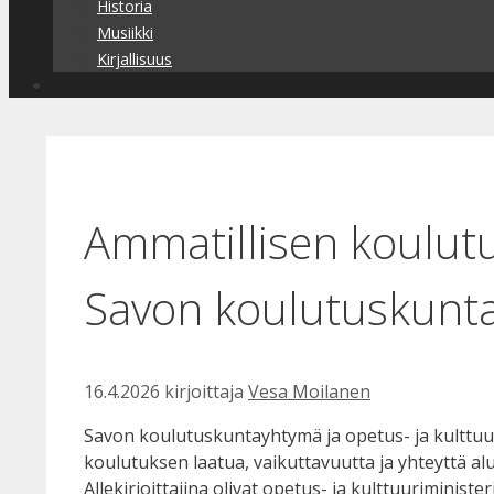
Historia
Musiikki
Kirjallisuus
Ammatillisen koulutu
Savon koulutuskunta
16.4.2026
kirjoittaja
Vesa Moilanen
Savon koulutuskuntayhtymä ja opetus- ja kulttuur
koulutuksen laatua, vaikuttavuutta ja yhteyttä al
Allekirjoittajina olivat opetus- ja kulttuuriminister