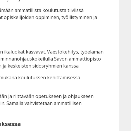
än ammatillista koulutusta tiiviissä
 opiskelijoiden oppiminen, työllistyminen ja
en ikäluokat kasvavat. Väestökehitys, työelämän
 Toiminnanohjauskokeilulla Savon ammattiopisto
 ja keskeisten sidosryhmien kanssa.
sti mukana koulutuksen kehittämisessä
ään ja riittävään opetukseen ja ohjaukseen
iin. Samalla vahvistetaan ammatillisen
uksessa