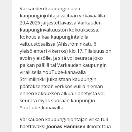
Varkauden kaupungin uusi
kaupunginjohtaja valitaan virkavaalilla
20.4.2026 järjestettävässä Varkauden
kaupunginvaltuuston kokouksessa.
Kokous alkaa kaupungintalolla
valtuustosalissa (Ahlströminkatu 6,
yleisölehteri 4.kerros) klo 17. Tilaisuus on
avoin yleisölle, ja sitä voi seurata joko
paikan päällä tai Varkauden kaupungin
virallisella YouTube-kanavalla.
Striimilinkki julkaistaan kaupungin
päätöksenteon verkkosivuilla hieman
ennen kokouksen alkua. Lähetystä voi
seurata myös suoraan kaupungin
YouTube-kanavalta.
Varkauden kaupunginjohtajan virka tuli
haettavaksi
Joonas Hännisen
ilmoitettua