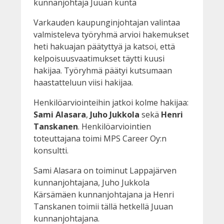
kunnanjohtaja Juuan kunta
Varkauden kaupunginjohtajan valintaa
valmisteleva työryhmä arvioi hakemukset
heti hakuajan päätyttyä ja katsoi, että
kelpoisuusvaatimukset täytti kuusi
hakijaa. Työryhmä päätyi kutsumaan
haastatteluun viisi hakijaa.
Henkilöarviointeihin jatkoi kolme hakijaa:
Sami Alasara
,
Juho Jukkola
sekä
Henri
Tanskanen
. Henkilöarviointien
toteuttajana toimi MPS Career Oy:n
konsultti.
Sami Alasara on toiminut Lappajärven
kunnanjohtajana, Juho Jukkola
Kärsämäen kunnanjohtajana ja Henri
Tanskanen toimii tällä hetkellä Juuan
kunnanjohtajana.