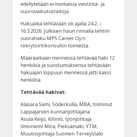
edellytetään erinomaisia viestintä- ja
vuorovaikutustaitoja.
Hakuaika tehtävään oli ajalla 24.2. –
16.3.2026. Julkisen haun rinnalla tehtiin
suorahaku MPS Career Oy:n
rekrytointikonsultin toimesta.
Määräaikaan mennessä tehtävää haki 12
henkilöä ja suostumuksensa tehtävään
hakuajan loppuun mennessä jätti kaksi
henkilöä.
Tehtävää hakivat:
Alasara Sami, Söderkulla, MBA, toiminut
Lappajärven kunnanjohtajana
Asula Keijo, Kihniö, työnjohtaja
Ilmoniemi Mira, Pieksämäki, YTM,
Muutosjohtaja Suomen Terveystalo