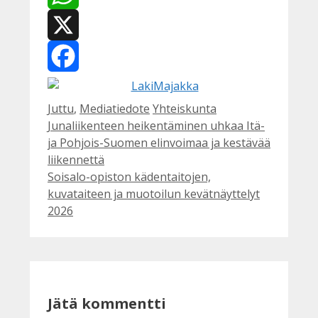
WhatsApp
X
Facebook
Kategoriat
Avainsanat
Juttu
,
Mediatiedote
Yhteiskunta
Junaliikenteen heikentäminen uhkaa Itä-
ja Pohjois-Suomen elinvoimaa ja kestävää
liikennettä
Soisalo-opiston kädentaitojen,
kuvataiteen ja muotoilun kevätnäyttelyt
2026
Jätä kommentti