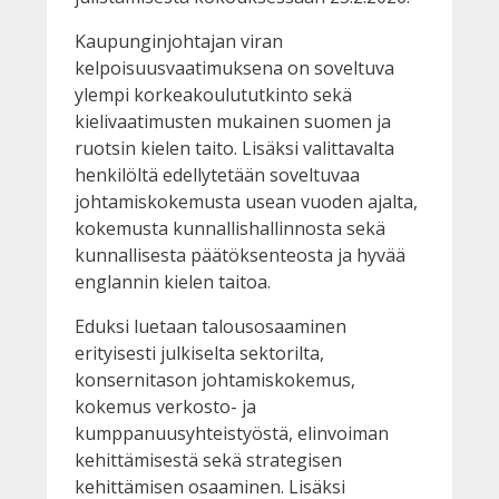
Kaupunginjohtajan viran
kelpoisuusvaatimuksena on soveltuva
ylempi korkeakoulututkinto sekä
kielivaatimusten mukainen suomen ja
ruotsin kielen taito. Lisäksi valittavalta
henkilöltä edellytetään soveltuvaa
johtamiskokemusta usean vuoden ajalta,
kokemusta kunnallishallinnosta sekä
kunnallisesta päätöksenteosta ja hyvää
englannin kielen taitoa.
Eduksi luetaan talousosaaminen
erityisesti julkiselta sektorilta,
konsernitason johtamiskokemus,
kokemus verkosto- ja
kumppanuusyhteistyöstä, elinvoiman
kehittämisestä sekä strategisen
kehittämisen osaaminen. Lisäksi