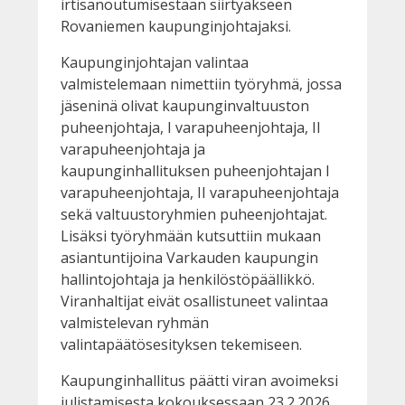
irtisanoutumisestaan siirtyäkseen
Rovaniemen kaupunginjohtajaksi.
Kaupunginjohtajan valintaa
valmistelemaan nimettiin työryhmä, jossa
jäseninä olivat kaupunginvaltuuston
puheenjohtaja, I varapuheenjohtaja, II
varapuheenjohtaja ja
kaupunginhallituksen puheenjohtajan I
varapuheenjohtaja, II varapuheenjohtaja
sekä valtuustoryhmien puheenjohtajat.
Lisäksi työryhmään kutsuttiin mukaan
asiantuntijoina Varkauden kaupungin
hallintojohtaja ja henkilöstöpäällikkö.
Viranhaltijat eivät osallistuneet valintaa
valmistelevan ryhmän
valintapäätösesityksen tekemiseen.
Kaupunginhallitus päätti viran avoimeksi
julistamisesta kokouksessaan 23.2.2026.