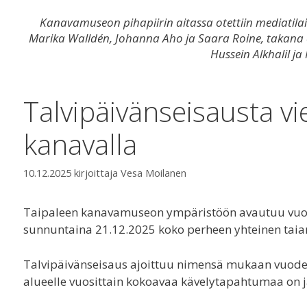
Kanavamuseon pihapiirin aitassa otettiin mediatilai
Marika Walldén, Johanna Aho ja Saara Roine, takana oik
Hussein Alkhalil
Talvipäivänseisausta vi
kanavalla
10.12.2025
kirjoittaja
Vesa Moilanen
Taipaleen kanavamuseon ympäristöön avautuu vuod
sunnuntaina 21.12.2025 koko perheen yhteinen ta
Talvipäivänseisaus ajoittuu nimensä mukaan vuode
alueelle vuosittain kokoavaa kävelytapahtumaa on j