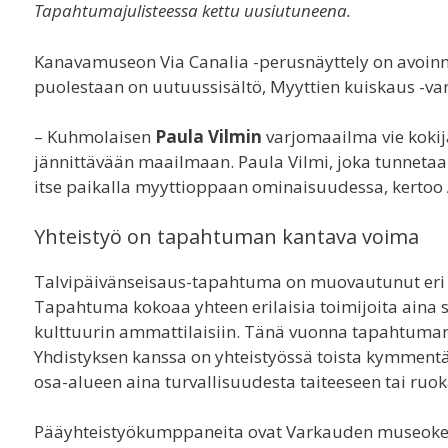
Tapahtumajulisteessa kettu uusiutuneena.
Kanavamuseon Via Canalia -perusnäyttely on avoi
puolestaan on uutuussisältö, Myyttien kuiskaus -v
– Kuhmolaisen
Paula Vilmin
varjomaailma vie koki
jännittävään maailmaan. Paula Vilmi, joka tunnetaan
itse paikalla myyttioppaan ominaisuudessa, kertoo
Yhteistyö on tapahtuman kantava voima
Talvipäivänseisaus-tapahtuma on muovautunut eri yh
Tapahtuma kokoaa yhteen erilaisia toimijoita aina si
kulttuurin ammattilaisiin. Tänä vuonna tapahtuman
Yhdistyksen kanssa on yhteistyössä toista kymmentä
osa-alueen aina turvallisuudesta taiteeseen tai ruok
Pääyhteistyökumppaneita ovat Varkauden museokesk