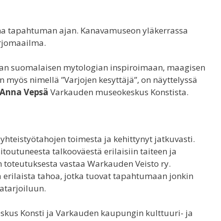
nna tapahtuman ajan. Kanavamuseon yläkerrassa
arjomaailma.
jan suomalaisen mytologian inspiroimaan, maagisen
 myös nimellä ”Varjojen kesyttäjä”, on näyttelyssä
Anna Vepsä
Varkauden museokeskus Konstista.
teistyötahojen toimesta ja kehittynyt jatkuvasti.
toutuneesta talkooväestä erilaisiin taiteen ja
 toteutuksesta vastaa Warkauden Veisto ry.
 erilaista tahoa, jotka tuovat tapahtumaan jonkin
atarjoiluun.
us Konsti ja Varkauden kaupungin kulttuuri- ja