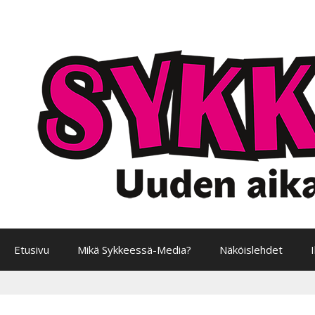
Siirry
sisältöön
Etusivu
Mikä Sykkeessä-Media?
Näköislehdet