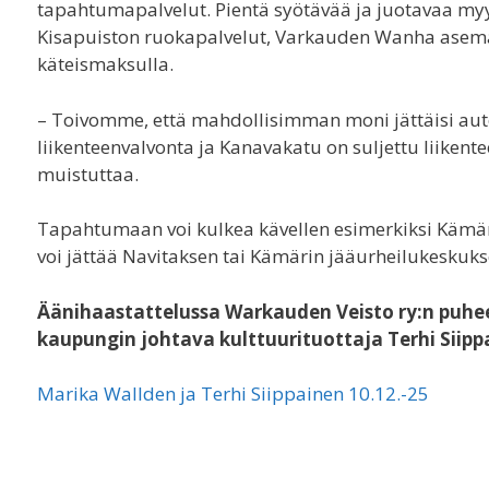
tapahtumapalvelut. Pientä syötävää ja juotavaa myy
Kisapuiston ruokapalvelut, Varkauden Wanha asema 
käteismaksulla.
– Toivomme, että mahdollisimman moni jättäisi au
liikenteenvalvonta ja Kanavakatu on suljettu liikent
muistuttaa.
Tapahtumaan voi kulkea kävellen esimerkiksi Kämäril
voi jättää Navitaksen tai Kämärin jääurheilukeskuks
Äänihaastattelussa Warkauden Veisto ry:n puhe
kaupungin johtava kulttuurituottaja Terhi Siipp
Marika Wallden ja Terhi Siippainen 10.12.-25