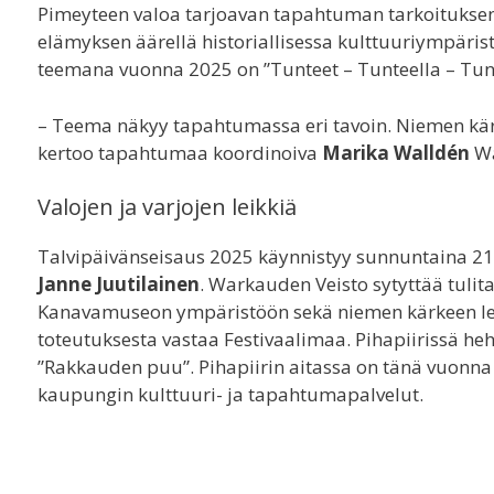
Pimeyteen valoa tarjoavan tapahtuman tarkoituksena 
elämyksen äärellä historiallisessa kulttuuriympä
teemana vuonna 2025 on ”Tunteet – Tunteella – Tunt
– Teema näkyy tapahtumassa eri tavoin. Niemen kär
kertoo tapahtumaa koordinoiva
Marika Walldén
Wa
Valojen ja varjojen leikkiä
Talvipäivänseisaus 2025 käynnistyy sunnuntaina 21.12
Janne Juutilainen
. Warkauden Veisto sytyttää tulit
Kanavamuseon ympäristöön sekä niemen kärkeen levit
toteutuksesta vastaa Festivaalimaa. Pihapiirissä h
”Rakkauden puu”. Pihapiirin aitassa on tänä vuonna
kaupungin kulttuuri- ja tapahtumapalvelut.