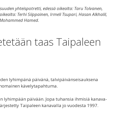
suuden yhteispotretti, edessä oikealta: Taru Tolvanen,
ealta: Terhi Siippainen, Irmeli Tsupari, Hasan Alkhalil,
 ja Mohammed Hamed.
etetään taas Taipaleen
en lyhimpänä päivänä, talvipäivänseisauksena
ianomainen kävelytapahtuma.
n lyhimpään päivään. Jopa tuhansia ihmisiä kanava-
ärjestetty Taipaleen kanavalla jo vuodesta 1997.