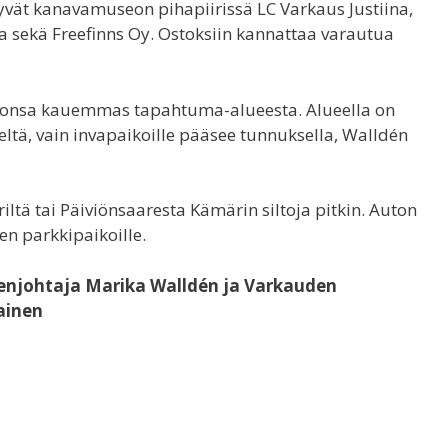
vät kanavamuseon pihapiirissä LC Varkaus Justiina,
sekä Freefinns Oy. Ostoksiin kannattaa varautua
tonsa kauemmas tapahtuma-alueesta. Alueella on
eeltä, vain invapaikoille pääsee tunnuksella, Walldén
tä tai Päiviönsaaresta Kämärin siltoja pitkin. Auton
en parkkipaikoille.
enjohtaja Marika Walldén ja Varkauden
ainen