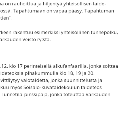
on rauhoittua ja hiljentyä yhteisöllisen taide-
ristössä. Tapahtumaan on vapaa pääsy. Tapahtuman
ien”.
keen rakentuu esimerkiksi yhteisöllinen tunnepolku,
rkauden Veisto ry:stä.
. klo 17 perinteisellä alkufanfaarilla, jonka soittaa
aideteoksia pihakummulla klo 18, 19 ja 20.
täytyy valotaidetta, jonka suunnittelusta ja
ehkuu myös Soisalo-kuvataidekoulun taideteos
 Tunnetila-pinssipaja, jonka toteuttaa Varkauden