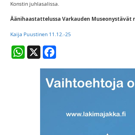
Konstin juhlasalissa.
Äänihaastattelussa Varkauden Museonystävät r
Kaija Puustinen 11.12.-25
W
X
F
h
a
a
c
t
e
s
b
A
o
p
o