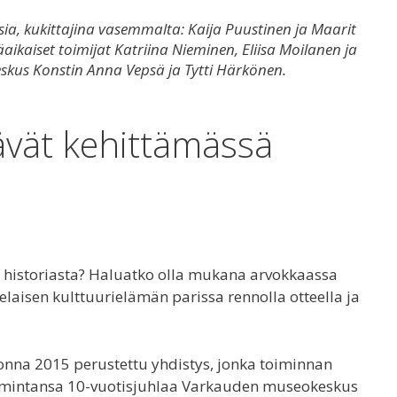
sia, kukittajina vasemmalta: Kaija Puustinen ja Maarit
aikaiset toimijat Katriina Nieminen, Eliisa Moilanen ja
kus Konstin Anna Vepsä ja Tytti Härkönen.
vät kehittämässä
ja historiasta? Haluatko olla mukana arvokkaassa
elaisen kulttuurielämän parissa rennolla otteella ja
onna 2015 perustettu yhdistys, jonka toiminnan
 toimintansa 10-vuotisjuhlaa Varkauden museokeskus