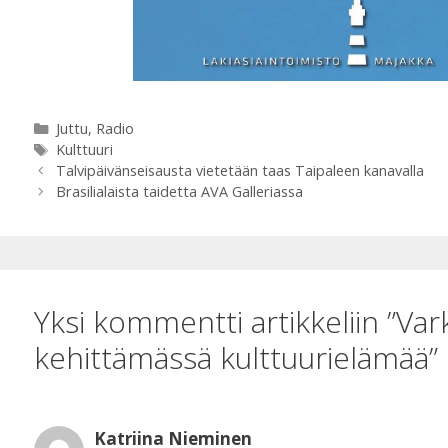
p
k
Kategoriat
Juttu
,
Radio
Avainsanat
Kulttuuri
Talvipäivänseisausta vietetään taas Taipaleen kanavalla
Brasilialaista taidetta AVA Galleriassa
Yksi kommentti artikkeliin ”V
kehittämässä kulttuurielämää”
Katriina Nieminen