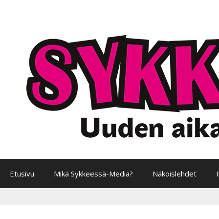
Siirry
sisältöön
Etusivu
Mikä Sykkeessä-Media?
Näköislehdet