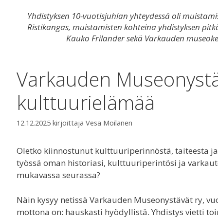
Yhdistyksen 10-vuotisjuhlan yhteydessä oli muistami
Ristikangas, muistamisten kohteina yhdistyksen pitkä
Kauko Frilander sekä Varkauden museokes
Varkauden Museonystä
kulttuurielämää
12.12.2025
kirjoittaja
Vesa Moilanen
Oletko kiinnostunut kulttuuriperinnöstä, taiteesta 
työssä oman historiasi, kulttuuriperintösi ja varkaut
mukavassa seurassa?
Näin kysyy netissä Varkauden Museonystävät ry, vu
mottona on: hauskasti hyödyllistä. Yhdistys vietti