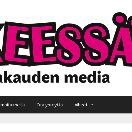
Ilmoita meillä
Ota yhteyttä
Aiheet