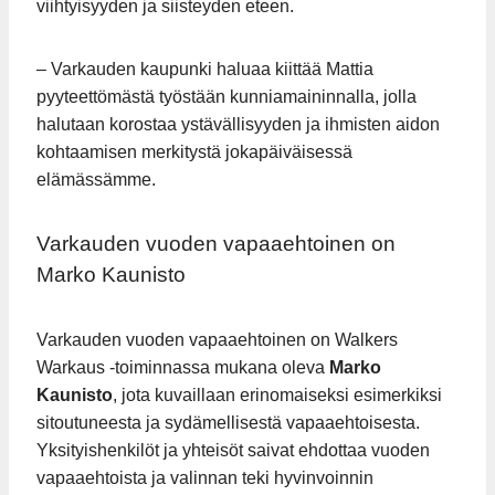
viihtyisyyden ja siisteyden eteen.
– Varkauden kaupunki haluaa kiittää Mattia
pyyteettömästä työstään kunniamaininnalla, jolla
halutaan korostaa ystävällisyyden ja ihmisten aidon
kohtaamisen merkitystä jokapäiväisessä
elämässämme.
Varkauden vuoden vapaaehtoinen on
Marko Kaunisto
Varkauden vuoden vapaaehtoinen on Walkers
Warkaus -toiminnassa mukana oleva
Marko
Kaunisto
, jota kuvaillaan erinomaiseksi esimerkiksi
sitoutuneesta ja sydämellisestä vapaaehtoisesta.
Yksityishenkilöt ja yhteisöt saivat ehdottaa vuoden
vapaaehtoista ja valinnan teki hyvinvoinnin