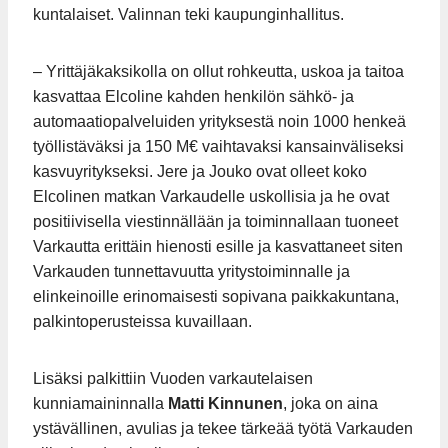
kuntalaiset. Valinnan teki kaupunginhallitus.
– Yrittäjäkaksikolla on ollut rohkeutta, uskoa ja taitoa
kasvattaa Elcoline kahden henkilön sähkö- ja
automaatiopalveluiden yrityksestä noin 1000 henkeä
työllistäväksi ja 150 M€ vaihtavaksi kansainväliseksi
kasvuyritykseksi. Jere ja Jouko ovat olleet koko
Elcolinen matkan Varkaudelle uskollisia ja he ovat
positiivisella viestinnällään ja toiminnallaan tuoneet
Varkautta erittäin hienosti esille ja kasvattaneet siten
Varkauden tunnettavuutta yritystoiminnalle ja
elinkeinoille erinomaisesti sopivana paikkakuntana,
palkintoperusteissa kuvaillaan.
Lisäksi palkittiin Vuoden varkautelaisen
kunniamaininnalla
Matti Kinnunen
, joka on aina
ystävällinen, avulias ja tekee tärkeää työtä Varkauden