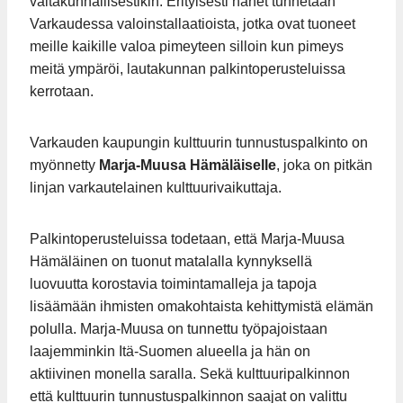
valtakunnallisestikin. Erityisesti hänet tunnetaan
Varkaudessa valoinstallaatioista, jotka ovat tuoneet
meille kaikille valoa pimeyteen silloin kun pimeys
meitä ympäröi, lautakunnan palkintoperusteluissa
kerrotaan.
Varkauden kaupungin kulttuurin tunnustuspalkinto on
myönnetty
Marja-Muusa Hämäläiselle
, joka on pitkän
linjan varkautelainen kulttuurivaikuttaja.
Palkintoperusteluissa todetaan, että Marja-Muusa
Hämäläinen on tuonut matalalla kynnyksellä
luovuutta korostavia toimintamalleja ja tapoja
lisäämään ihmisten omakohtaista kehittymistä elämän
polulla. Marja-Muusa on tunnettu työpajoistaan
laajemminkin Itä-Suomen alueella ja hän on
aktiivinen monella saralla. Sekä kulttuuripalkinnon
että kulttuurin tunnustuspalkinnon saajat on valittu