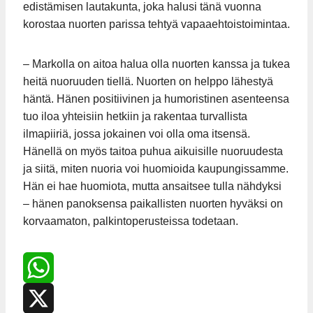
edistämisen lautakunta, joka halusi tänä vuonna
korostaa nuorten parissa tehtyä vapaaehtoistoimintaa.
– Markolla on aitoa halua olla nuorten kanssa ja tukea
heitä nuoruuden tiellä. Nuorten on helppo lähestyä
häntä. Hänen positiivinen ja humoristinen asenteensa
tuo iloa yhteisiin hetkiin ja rakentaa turvallista
ilmapiiriä, jossa jokainen voi olla oma itsensä.
Hänellä on myös taitoa puhua aikuisille nuoruudesta
ja siitä, miten nuoria voi huomioida kaupungissamme.
Hän ei hae huomiota, mutta ansaitsee tulla nähdyksi
– hänen panoksensa paikallisten nuorten hyväksi on
korvaamaton, palkintoperusteissa todetaan.
WhatsApp