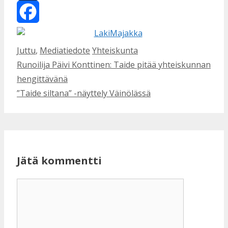
X
Facebook
Kategoriat
Avainsanat
Juttu
,
Mediatiedote
Yhteiskunta
Runoilija Päivi Konttinen: Taide pitää yhteiskunnan
hengittävänä
”Taide siltana” -näyttely Väinölässä
Jätä kommentti
Kommentti