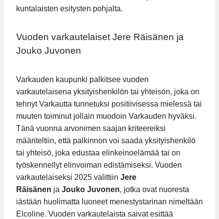
kuntalaisten esitysten pohjalta.
Vuoden varkautelaiset Jere Räisänen ja
Jouko Juvonen
Varkauden kaupunki palkitsee vuoden
varkautelaisena yksityishenkilön tai yhteisön, joka on
tehnyt Varkautta tunnetuksi positiivisessa mielessä tai
muuten toiminut jollain muodoin Varkauden hyväksi.
Tänä vuonna arvonimen saajan kriteereiksi
määriteltiin, että palkinnon voi saada yksityishenkilö
tai yhteisö, joka edustaa elinkeinoelämää tai on
työskennellyt elinvoiman edistämiseksi. Vuoden
varkautelaiseksi 2025 valittiin
Jere
Räisänen
ja
Jouko Juvonen
, jotka ovat nuoresta
iästään huolimatta luoneet menestystarinan nimeltään
Elcoline. Vuoden varkautelaista saivat esittää