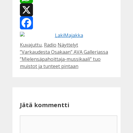
WhatsApp
X
Facebook
Kategoriat
Avainsanat
Kuvajuttu
,
Radio
Näyttelyt
”Varkaudesta Osakaan” AVA Galleriassa
”Mielensäpahoittaja-mussikaali” tuo
muistot ja tunteet pintaan
Jätä kommentti
Kommentti