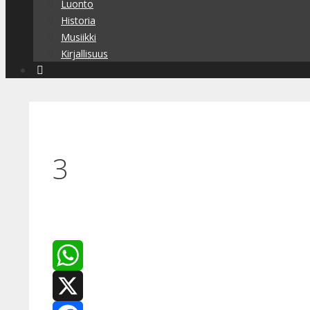
Luonto
Historia
Musiikki
Kirjallisuus
3
WhatsApp