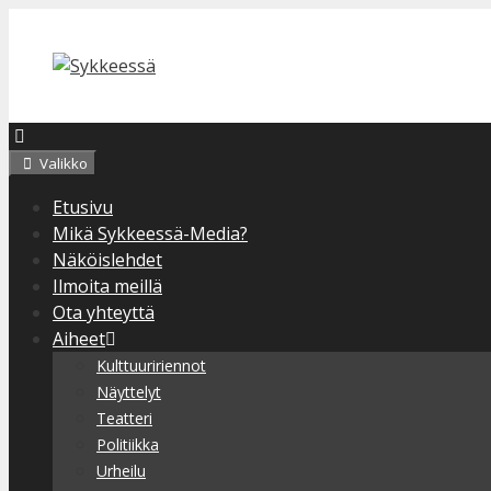
Siirry
sisältöön
Valikko
Etusivu
Mikä Sykkeessä-Media?
Näköislehdet
Ilmoita meillä
Ota yhteyttä
Aiheet
Kulttuuririennot
Näyttelyt
Teatteri
Politiikka
Urheilu