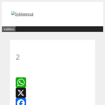
Siirry
sisältöön
Valikko
2
WhatsApp
X