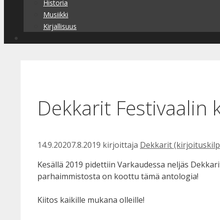
Historia
Musiikki
Kirjallisuus
Dekkarit Festivaalin k
14.9.2020
7.8.2019
kirjoittaja
Dekkarit (kirjoituskilp
Kesällä 2019 pidettiin Varkaudessa neljäs Dekkarit-f
parhaimmistosta on koottu tämä antologia!
Kiitos kaikille mukana olleille!