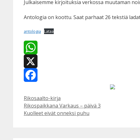
Julkaisemme kirjoituksia verkossa muutaman noi
Antologia on koottu. Saat parhaat 26 tekstiä ladat
antologia
Lataa
WhatsApp
X
Facebook
Kategoriat
Rikosaalto-kirja
Rikospaikkana Varkaus – päivä 3
Kuolleet eivät onneksi puhu