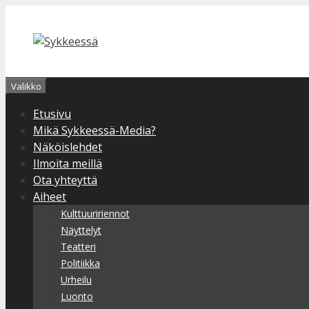
Siirry
sisältöön
Valikko
Etusivu
Mikä Sykkeessä-Media?
Näköislehdet
Ilmoita meillä
Ota yhteyttä
Aiheet
Kulttuuririennot
Näyttelyt
Teatteri
Politiikka
Urheilu
Luonto