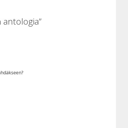
n antologia”
nähdäkseen?