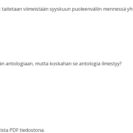
llit taitetaan viimeistään syyskuun puoleenväliin mennessä y
hän antologiaan, mutta koskahan se antologia ilmestyy?
lista PDF tiedostona.