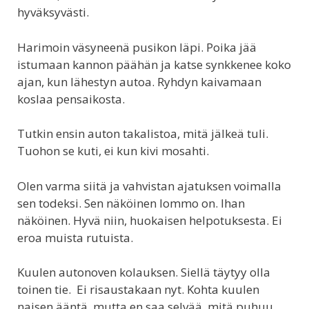
hyväksyvästi.
Harimoin väsyneenä pusikon läpi. Poika jää
istumaan kannon päähän ja katse synkkenee koko
ajan, kun lähestyn autoa. Ryhdyn kaivamaan
koslaa pensaikosta.
Tutkin ensin auton takalistoa, mitä jälkeä tuli.
Tuohon se kuti, ei kun kivi mosahti.
Olen varma siitä ja vahvistan ajatuksen voimalla
sen todeksi. Sen näköinen lommo on. Ihan
näköinen. Hyvä niin, huokaisen helpotuksesta. Ei
eroa muista rutuista.
Kuulen autonoven kolauksen. Siellä täytyy olla
toinen tie. Ei risaustakaan nyt. Kohta kuulen
naisen ääntä, mutta en saa selvää, mitä puhuu.