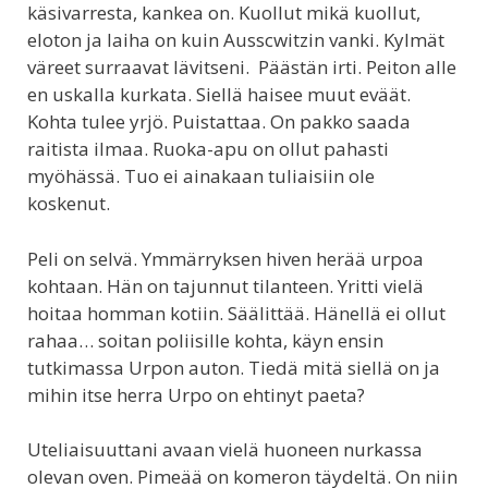
käsivarresta, kankea on. Kuollut mikä kuollut,
eloton ja laiha on kuin Ausscwitzin vanki. Kylmät
väreet surraavat lävitseni. Päästän irti. Peiton alle
en uskalla kurkata. Siellä haisee muut eväät.
Kohta tulee yrjö. Puistattaa. On pakko saada
raitista ilmaa. Ruoka-apu on ollut pahasti
myöhässä. Tuo ei ainakaan tuliaisiin ole
koskenut.
Peli on selvä. Ymmärryksen hiven herää urpoa
kohtaan. Hän on tajunnut tilanteen. Yritti vielä
hoitaa homman kotiin. Säälittää. Hänellä ei ollut
rahaa… soitan poliisille kohta, käyn ensin
tutkimassa Urpon auton. Tiedä mitä siellä on ja
mihin itse herra Urpo on ehtinyt paeta?
Uteliaisuuttani avaan vielä huoneen nurkassa
olevan oven. Pimeää on komeron täydeltä. On niin