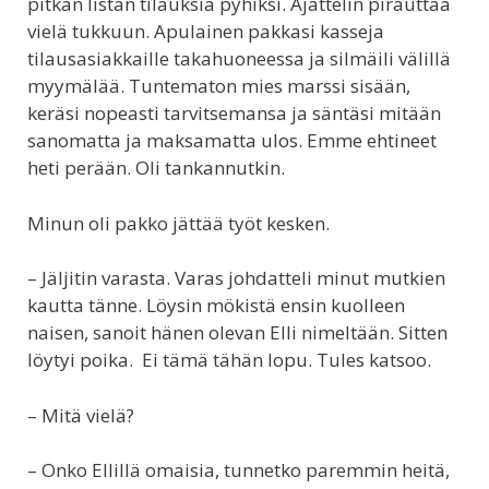
pitkän listan tilauksia pyhiksi. Ajattelin pirauttaa
vielä tukkuun. Apulainen pakkasi kasseja
tilausasiakkaille takahuoneessa ja silmäili välillä
myymälää. Tuntematon mies marssi sisään,
keräsi nopeasti tarvitsemansa ja säntäsi mitään
sanomatta ja maksamatta ulos. Emme ehtineet
heti perään. Oli tankannutkin.
Minun oli pakko jättää työt kesken.
– Jäljitin varasta. Varas johdatteli minut mutkien
kautta tänne. Löysin mökistä ensin kuolleen
naisen, sanoit hänen olevan Elli nimeltään. Sitten
löytyi poika. Ei tämä tähän lopu. Tules katsoo.
– Mitä vielä?
– Onko Ellillä omaisia, tunnetko paremmin heitä,