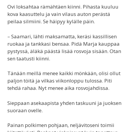
Ovi loksahtaa rämähtäen kiinni. Pihasta kuuluu
kova kaasuttelu ja vain vilaus auton perästä
peilaa silmiini. Se häipyy kylälle päin.
– Saamari, lähti maksamatta, keräsi kassillisen
ruokaa ja tankkasi bensaa. Pidä Marja kauppaa
pystyssä, äläkä päästä lisää rosvoja sisään. Otan
sen taatusti kiinni.
Tänään meillä menee kaikki mönkään, olisi ollut
paljon töitä ja vilkas viikonloppu tulossa. Piti
tehdä rahaa. Nyt menee aika rosvojahdissa.
Sieppaan asekaapista yhden taskuuni ja juoksen
suoraan ovelle.
Painan polkimen pohjaan, neljävitoseni toimii