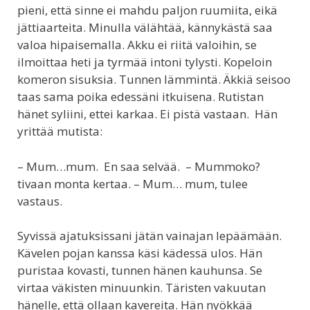
pieni, että sinne ei mahdu paljon ruumiita, eikä
jättiaarteita. Minulla välähtää, kännykästä saa
valoa hipaisemalla. Akku ei riitä valoihin, se
ilmoittaa heti ja tyrmää intoni tylysti. Kopeloin
komeron sisuksia. Tunnen lämmintä. Äkkiä seisoo
taas sama poika edessäni itkuisena. Rutistan
hänet syliini, ettei karkaa. Ei pistä vastaan. Hän
yrittää mutista:
– Mum…mum. En saa selvää. – Mummoko?
tivaan monta kertaa. – Mum… mum, tulee
vastaus.
Syvissä ajatuksissani jätän vainajan lepäämään.
Kävelen pojan kanssa käsi kädessä ulos. Hän
puristaa kovasti, tunnen hänen kauhunsa. Se
virtaa väkisten minuunkin. Täristen vakuutan
hänelle, että ollaan kavereita. Hän nyökkää