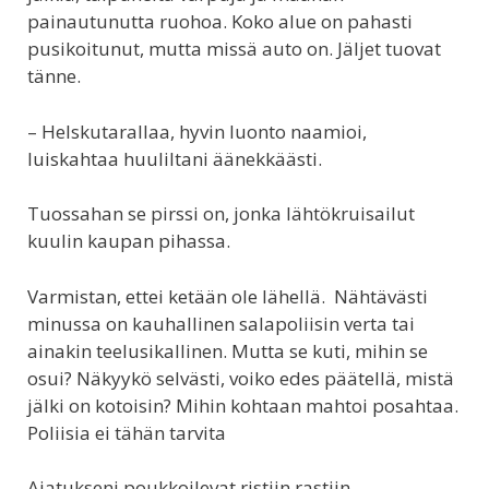
painautunutta ruohoa. Koko alue on pahasti
pusikoitunut, mutta missä auto on. Jäljet tuovat
tänne.
– Helskutarallaa, hyvin luonto naamioi,
luiskahtaa huuliltani äänekkäästi.
Tuossahan se pirssi on, jonka lähtökruisailut
kuulin kaupan pihassa.
Varmistan, ettei ketään ole lähellä. Nähtävästi
minussa on kauhallinen salapoliisin verta tai
ainakin teelusikallinen. Mutta se kuti, mihin se
osui? Näkyykö selvästi, voiko edes päätellä, mistä
jälki on kotoisin? Mihin kohtaan mahtoi posahtaa.
Poliisia ei tähän tarvita
Ajatukseni poukkoilevat ristiin rastiin