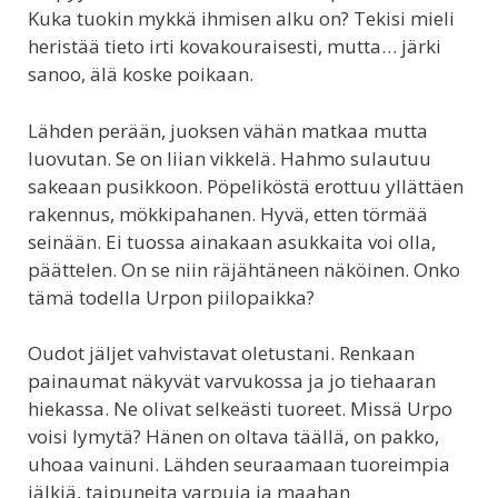
Kuka tuokin mykkä ihmisen alku on? Tekisi mieli
heristää tieto irti kovakouraisesti, mutta… järki
sanoo, älä koske poikaan.
Lähden perään, juoksen vähän matkaa mutta
luovutan. Se on liian vikkelä. Hahmo sulautuu
sakeaan pusikkoon. Pöpeliköstä erottuu yllättäen
rakennus, mökkipahanen. Hyvä, etten törmää
seinään. Ei tuossa ainakaan asukkaita voi olla,
päättelen. On se niin räjähtäneen näköinen. Onko
tämä todella Urpon piilopaikka?
Oudot jäljet vahvistavat oletustani. Renkaan
painaumat näkyvät varvukossa ja jo tiehaaran
hiekassa. Ne olivat selkeästi tuoreet. Missä Urpo
voisi lymytä? Hänen on oltava täällä, on pakko,
uhoaa vainuni. Lähden seuraamaan tuoreimpia
jälkiä, taipuneita varpuja ja maahan