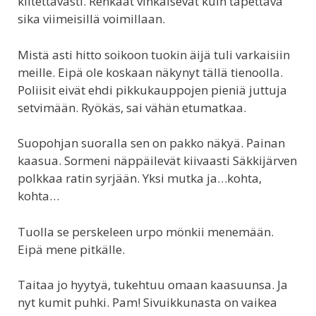
kiitettävästi. Renkaat vinkaisevat kuin tapettava
sika viimeisillä voimillaan.
Mistä asti hitto soikoon tuokin äijä tuli varkaisiin
meille. Eipä ole koskaan näkynyt tällä tienoolla.
Poliisit eivät ehdi pikkukauppojen pieniä juttuja
setvimään. Ryökäs, sai vähän etumatkaa.
Suopohjan suoralla sen on pakko näkyä. Painan
kaasua. Sormeni näppäilevät kiivaasti Säkkijärven
polkkaa ratin syrjään. Yksi mutka ja…kohta,
kohta…
Tuolla se perskeleen urpo mönkii menemään.
Eipä mene pitkälle.
Taitaa jo hyytyä, tukehtuu omaan kaasuunsa. Ja
nyt kumit puhki. Pam! Sivuikkunasta on vaikea