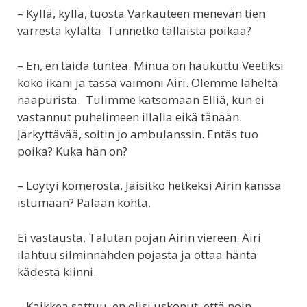
– Kyllä, kyllä, tuosta Varkauteen menevän tien
varresta kylältä. Tunnetko tällaista poikaa?
– En, en taida tuntea. Minua on haukuttu Veetiksi
koko ikäni ja tässä vaimoni Airi. Olemme läheltä
naapurista. Tulimme katsomaan Elliä, kun ei
vastannut puhelimeen illalla eikä tänään.
Järkyttävää, soitin jo ambulanssin. Entäs tuo
poika? Kuka hän on?
– Löytyi komerosta. Jäisitkö hetkeksi Airin kanssa
istumaan? Palaan kohta.
Ei vastausta. Talutan pojan Airin viereen. Airi
ilahtuu silminnähden pojasta ja ottaa häntä
kädestä kiinni.
– Kaikkea sattuu, en olisi uskonut, että noin