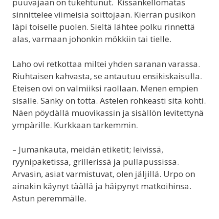
puuvajaan on tukehtunut. Kissankellomätäs
sinnittelee viimeisiä soittojaan. Kierrän pusikon
läpi toiselle puolen. Sieltä lähtee polku rinnettä
alas, varmaan johonkin mökkiin tai tielle.
Laho ovi retkottaa miltei yhden saranan varassa.
Riuhtaisen kahvasta, se antautuu ensikiskaisulla.
Eteisen ovi on valmiiksi raollaan. Menen empien
sisälle. Sänky on totta. Astelen rohkeasti sitä kohti.
Näen pöydällä muovikassin ja sisällön levitettynä
ympärille. Kurkkaan tarkemmin.
– Jumankauta, meidän etiketit; leivissä,
ryynipaketissa, grillerissä ja pullapussissa.
Arvasin, asiat varmistuvat, olen jäljillä. Urpo on
ainakin käynyt täällä ja häipynyt matkoihinsa.
Astun peremmälle.