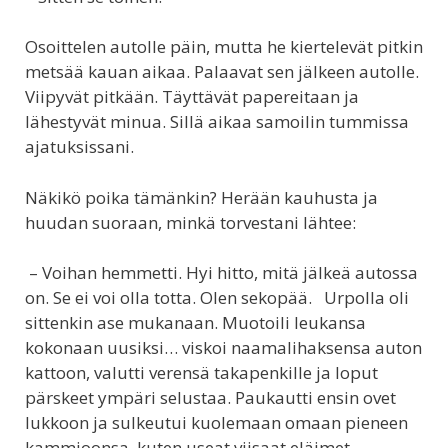
Osoittelen autolle päin, mutta he kiertelevät pitkin
metsää kauan aikaa. Palaavat sen jälkeen autolle.
Viipyvät pitkään. Täyttävät papereitaan ja
lähestyvät minua. Sillä aikaa samoilin tummissa
ajatuksissani.
Näkikö poika tämänkin? Herään kauhusta ja
huudan suoraan, minkä torvestani lähtee:
– Voihan hemmetti. Hyi hitto, mitä jälkeä autossa
on. Se ei voi olla totta. Olen sekopää. Urpolla oli
sittenkin ase mukanaan. Muotoili leukansa
kokonaan uusiksi… viskoi naamalihaksensa auton
kattoon, valutti verensä takapenkille ja loput
pärskeet ympäri selustaa. Paukautti ensin ovet
lukkoon ja sulkeutui kuolemaan omaan pieneen
kammioonsa, kuten useat viisaat eläimet.