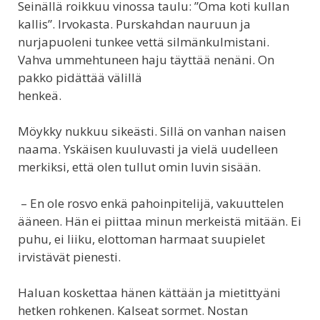
Seinällä roikkuu vinossa taulu: ”Oma koti kullan
kallis”. Irvokasta. Purskahdan nauruun ja
nurjapuoleni tunkee vettä silmänkulmistani.
Vahva ummehtuneen haju täyttää nenäni. On
pakko pidättää välillä
henkeä.
Möykky nukkuu sikeästi. Sillä on vanhan naisen
naama. Yskäisen kuuluvasti ja vielä uudelleen
merkiksi, että olen tullut omin luvin sisään.
– En ole rosvo enkä pahoinpitelijä, vakuuttelen
ääneen. Hän ei piittaa minun merkeistä mitään. Ei
puhu, ei liiku, elottoman harmaat suupielet
irvistävät pienesti.
Haluan koskettaa hänen kättään ja mietittyäni
hetken rohkenen. Kalseat sormet. Nostan