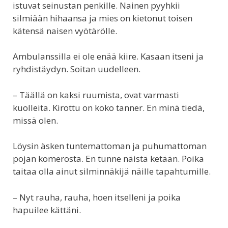
istuvat seinustan penkille. Nainen pyyhkii
silmiään hihaansa ja mies on kietonut toisen
kätensä naisen vyötärölle.
Ambulanssilla ei ole enää kiire. Kasaan itseni ja
ryhdistäydyn. Soitan uudelleen.
– Täällä on kaksi ruumista, ovat varmasti
kuolleita. Kirottu on koko tanner. En minä tiedä,
missä olen.
Löysin äsken tuntemattoman ja puhumattoman
pojan komerosta. En tunne näistä ketään. Poika
taitaa olla ainut silminnäkijä näille tapahtumille.
– Nyt rauha, rauha, hoen itselleni ja poika
hapuilee kättäni.