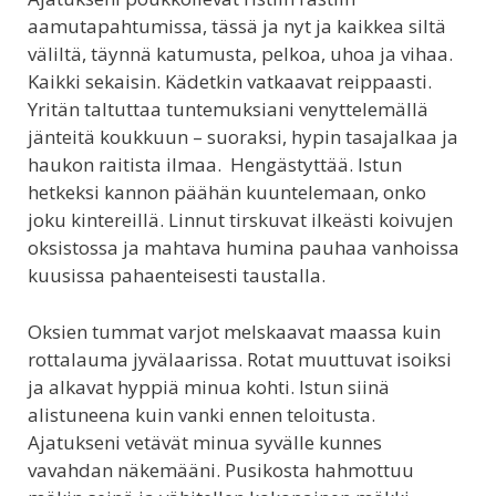
aamutapahtumissa, tässä ja nyt ja kaikkea siltä
väliltä, täynnä katumusta, pelkoa, uhoa ja vihaa.
Kaikki sekaisin. Kädetkin vatkaavat reippaasti.
Yritän taltuttaa tuntemuksiani venyttelemällä
jänteitä koukkuun – suoraksi, hypin tasajalkaa ja
haukon raitista ilmaa. Hengästyttää. Istun
hetkeksi kannon päähän kuuntelemaan, onko
joku kintereillä. Linnut tirskuvat ilkeästi koivujen
oksistossa ja mahtava humina pauhaa vanhoissa
kuusissa pahaenteisesti taustalla.
Oksien tummat varjot melskaavat maassa kuin
rottalauma jyvälaarissa. Rotat muuttuvat isoiksi
ja alkavat hyppiä minua kohti. Istun siinä
alistuneena kuin vanki ennen teloitusta.
Ajatukseni vetävät minua syvälle kunnes
vavahdan näkemääni. Pusikosta hahmottuu