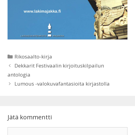
t
e
s
b
A
o
p
o
Kategoriat
Rikosaalto-kirja
p
k
Dekkarit Festivaalin kirjoituskilpailun
antologia
Lumous -valokuvafantasioita kirjastolla
Jätä kommentti
Kommentti