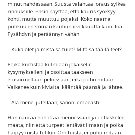
minut nähdessään. Suusta valahtaa loraus sylkeä
rinnuksille. Ensin näyttää, että kauris syöksyy
kohti, mutta muuttuu pojaksi. Koko naama
puhkuu enemmän kauhun irvokkuutta kuin iloa.
Pysähdyn ja peräännyn vähän.
– Kuka olet ja mistä sä tulet? Mitä sä täällä teet?
Poika kurtistaa kulmiaan jokaiselle
kysymykselleni ja osoittaa taakseen
etusormellaan peloissaan, eikä puhu mitään.
Vaikenee kuin kiviaita, kääntää päänsä ja lähtee.
– Älä mene, jutellaan, sanon lempeästi.
Hän nauraa hohottaa mennessään ja potkiskelee
maata, niin että turpeet lentävät ilmaan ja poika
häipyy mistä tulikin. Omituista, ei puhu mitään.