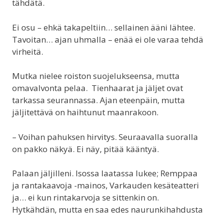
tähdätä.
Ei osu – ehkä takapeltiin… sellainen ääni lähtee.
Tavoitan… ajan uhmalla – enää ei ole varaa tehdä
virheitä.
Mutka nielee roiston suojelukseensa, mutta
omavalvonta pelaa. Tienhaarat ja jäljet ovat
tarkassa seurannassa. Ajan eteenpäin, mutta
jäljitettävä on haihtunut maanrakoon.
– Voihan pahuksen hirvitys. Seuraavalla suoralla
on pakko näkyä. Ei näy, pitää kääntyä.
Palaan jäljilleni. Isossa laatassa lukee; Remppaa
ja rantakaavoja -mainos, Varkauden kesäteatteri
ja… ei kun rintakarvoja se sittenkin on.
Hytkähdän, mutta en saa edes naurunkihahdusta