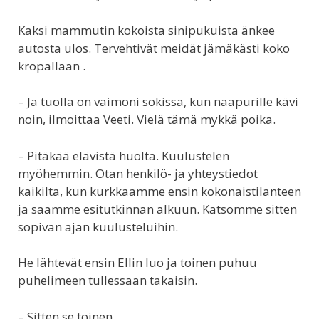
Kaksi mammutin kokoista sinipukuista änkee
autosta ulos. Tervehtivät meidät jämäkästi koko
kropallaan .
– Ja tuolla on vaimoni sokissa, kun naapurille kävi
noin, ilmoittaa Veeti. Vielä tämä mykkä poika.
– Pitäkää elävistä huolta. Kuulustelen
myöhemmin. Otan henkilö- ja yhteystiedot
kaikilta, kun kurkkaamme ensin kokonaistilanteen
ja saamme esitutkinnan alkuun. Katsomme sitten
sopivan ajan kuulusteluihin.
He lähtevät ensin Ellin luo ja toinen puhuu
puhelimeen tullessaan takaisin.
– Sitten se toinen.