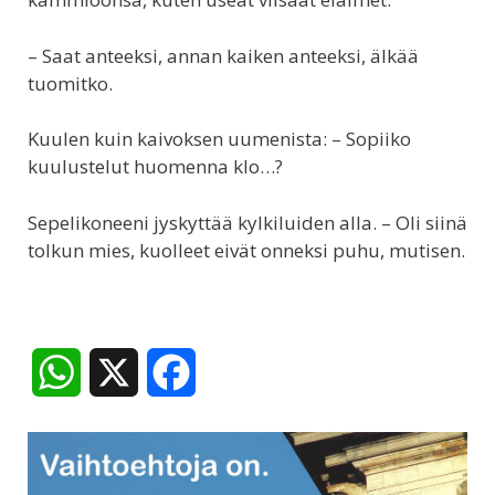
– Saat anteeksi, annan kaiken anteeksi, älkää
tuomitko.
Kuulen kuin kaivoksen uumenista: – Sopiiko
kuulustelut huomenna klo…?
Sepelikoneeni jyskyttää kylkiluiden alla. – Oli siinä
tolkun mies, kuolleet eivät onneksi puhu, mutisen.
W
X
F
h
a
a
c