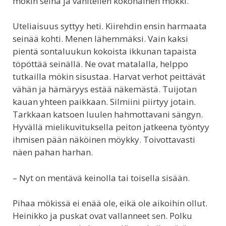
mökin seinä ja vähitellen kokonainen mökki.
Uteliaisuus syttyy heti. Kiirehdin ensin harmaata
seinää kohti. Menen lähemmäksi. Vain kaksi
pientä sontaluukun kokoista ikkunan tapaista
töpöttää seinällä. Ne ovat matalalla, helppo
tutkailla mökin sisustaa. Harvat verhot peittävät
vähän ja hämäryys estää näkemästä. Tuijotan
kauan yhteen paikkaan. Silmiini piirtyy jotain.
Tarkkaan katsoen luulen hahmottavani sängyn.
Hyvällä mielikuvituksella peiton jatkeena työntyy
ihmisen pään näköinen möykky. Toivottavasti
näen pahan harhan.
– Nyt on mentävä keinolla tai toisella sisään.
Pihaa mökissä ei enää ole, eikä ole aikoihin ollut.
Heinikko ja puskat ovat vallanneet sen. Polku