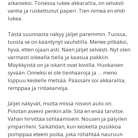
aikaiseksi. Toisessa lukee akkarallia, on selvästi
vanha ja ruskettunut paperi. Tien nimeä en ehdi
lukea.
Tästä suunnasta näkyy jäljet paremmin. Tuossa,
tuosta se on kääntynyt vauhdilla. Menee pitkäksi,
hyvä, etten ojaan asti. Näen jäljet selvästi. Nyt olen
varmasti oikealla tiellä ja kaasua pakkiin.
Möykkyistä on ja iskarit ovat kovilla. Huokaisen
syvään. Onneksi ei ole tienhaaroja ja … meno
loppuu keskelle metsää. Päässäni soi akkarallia,
remppaa ja rintakarvoja.
Jäljet näkyvät, mutta missä rosvon auto on.
Piilotan aseeni penkin alle. Sitä en enää tarvitse.
Vähän hirvittää söhläämiseni. Nousen ja pälyilen
ympärilleni. Säikähdän, kun keskeltä pusikkoa
pomppaa eteeni poika, joka röhähtää nauruun