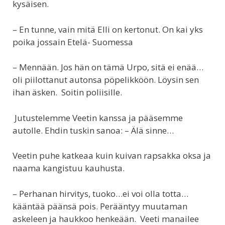
kysäisen.
– En tunne, vain mitä Elli on kertonut. On kai yks
poika jossain Etelä- Suomessa
– Mennään. Jos hän on tämä Urpo, sitä ei enää…
oli piilottanut autonsa pöpelikköön. Löysin sen
ihan äsken. Soitin poliisille.
Jutustelemme Veetin kanssa ja pääsemme
autolle. Ehdin tuskin sanoa: – Älä sinne…
Veetin puhe katkeaa kuin kuivan rapsakka oksa ja
naama kangistuu kauhusta.
– Perhanan hirvitys, tuoko…ei voi olla totta…
kääntää päänsä pois. Perääntyy muutaman
askeleen ja haukkoo henkeään. Veeti manailee