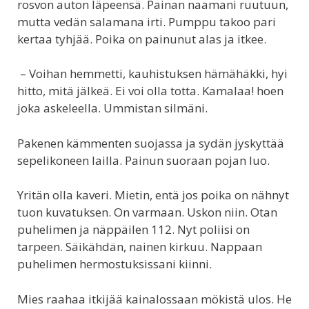
rosvon auton läpeensä. Painan naamani ruutuun,
mutta vedän salamana irti. Pumppu takoo pari
kertaa tyhjää. Poika on painunut alas ja itkee.
– Voihan hemmetti, kauhistuksen hämähäkki, hyi
hitto, mitä jälkeä. Ei voi olla totta. Kamalaa! hoen
joka askeleella. Ummistan silmäni.
Pakenen kämmenten suojassa ja sydän jyskyttää
sepelikoneen lailla. Painun suoraan pojan luo.
Yritän olla kaveri. Mietin, entä jos poika on nähnyt
tuon kuvatuksen. On varmaan. Uskon niin. Otan
puhelimen ja näppäilen 112. Nyt poliisi on
tarpeen. Säikähdän, nainen kirkuu. Nappaan
puhelimen hermostuksissani kiinni.
Mies raahaa itkijää kainalossaan mökistä ulos. He