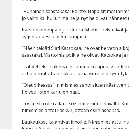
”Punainen saastakasa! Portto! Häpäisit mestarimme!
jo valmiiksi hullun maine ja nyt he olivat nähneet
Katsoin eteenpäin joukkiota. Miehet irvistelivät 
syljen valuessa pitkin suupieliä.
”Näen teidät! Siat! Katsokaa, ne ovat helvetin sik
saastaksi. Viattomia poikia he olivat! Katsokaa ja 
”Lähdettekö hakemaan sammutus apua, vai oletteko 
ei halunnut ottaa riskiä joutua vierelleni syytetyk
”Olet oikeassa”, nimismies sanoi sitten kääntyen p
helvetillisten karjujen päät.
”Jos meillä olisi aikaa, söisimme sinut elävältä.
nimismies antoi käskyn, ottaen esiin aseensa.
Laukaukset kajahtivat ilmoille. Nimismies astui n
kanssa. Salaisuutemme säilyy itsensä uhranneen 