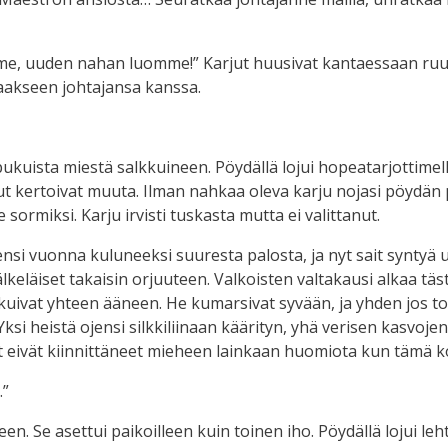
me, uuden nahan luomme!” Karjut huusivat kantaessaan ruum
alaakseen johtajansa kanssa.
sta miestä salkkuineen. Pöydällä lojui hopeatarjottimella
ut kertoivat muuta. Ilman nahkaa oleva karju nojasi pöydän 
le sormiksi. Karju irvisti tuskasta mutta ei valittanut.
nsi vuonna kuluneeksi suuresta palosta, ja nyt sait syntyä 
keläiset takaisin orjuuteen. Valkoisten valtakausi alkaa täst
uivat yhteen ääneen. He kumarsivat syvään, ja yhden jos to
Yksi heistä ojensi silkkiliinaan käärityn, yhä verisen kasvoj
 eivät kiinnittäneet mieheen lainkaan huomiota kun tämä k
.”
en. Se asettui paikoilleen kuin toinen iho. Pöydällä lojui leht