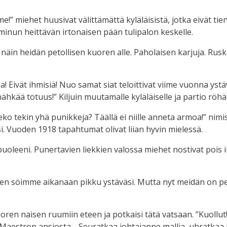
” miehet huusivat välittämättä kyläläisistä, jotka eivät tie
 minun heittävän irtonaisen pään tulipalon keskelle.
ja näin heidän petollisen kuoren alle. Paholaisen karjuja. R
oja! Eivät ihmisiä! Nuo samat siat teloittivat viime vuonna ys
nähkää totuus!” Kiljuin muutamalle kyläläiselle ja partio röhä
tekin yhä punikkeja? Täällä ei niille anneta armoa!” nimism
si. Vuoden 1918 tapahtumat olivat liian hyvin mielessä.
uoleeni. Punertavien liekkien valossa miehet nostivat pois i
 Kuten söimme aikanaan pikku ystäväsi. Mutta nyt meidän on p
uoren naisen ruumiin eteen ja potkaisi tätä vatsaan. ”Kuollu
Maestron ansiosta… Seuratkaa johtajanne mallia, uhratkaa i