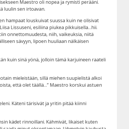
käisekseen Maestro oli nopea ja rymisti perääni.
ä luulin sen irtoavan.
en hampaat louskuivat suussa kuin ne olisivat
iisa Lissuseni, esiliina piukea pikkuisella…hii.
iin onnettomuudesta, niih, vaikeuksia, niitä
välliseen sävyyn, lipoen huuliaan nälkäisen
n kuin sinä yönä, jolloin tämä karjuineen raateli
jotain mieleistään, sillä miehen suupielistä alkoi
koista, että olet täällä…” Maestro korskui astuen
. Käteni tärisivät ja yritin pitää kiinni
in kädet rinnoillani. Kähmivät, likaiset kuten
 oli saada minut oksentamaan. Jähmetyin kauhusta.