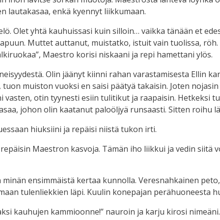
en lautakasaa, enkä kyennyt liikkumaan.
ö. Olet yhtä kauhuissasi kuin silloin… vaikka tänään et ede
puun. Muttet auttanut, muistatko, istuit vain tuolissa, röh. Pe
lkiruokaa”, Maestro korisi niskaani ja repi hamettani ylös.
neisyydestä. Olin jäänyt kiinni rahan varastamisesta Ellin ka
u, tuon muiston vuoksi en saisi päätyä takaisin. Joten nojasi
 vasten, otin tyynesti esiin tulitikut ja raapaisin. Hetkeksi 
saa, johon olin kaatanut paloöljyä runsaasti. Sitten roihu läh
ssaan hiuksiini ja repäisi niistä tukon irti.
a repäisin Maestron kasvoja. Tämän iho liikkui ja vedin siitä
sen minän ensimmäistä kertaa kunnolla. Veresnahkainen peto
maan tulenliekkien läpi. Kuulin konepajan perähuoneesta h
aaksi kauhujen kammioonne!” nauroin ja karju kirosi nimeäni.