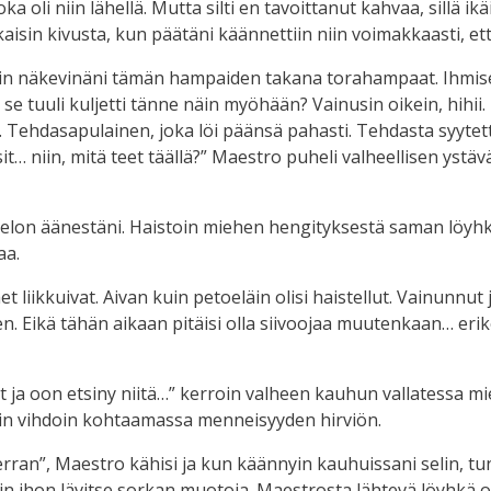
a oli niin lähellä. Mutta silti en tavoittanut kahvaa, sillä i
aisin kivusta, kun päätäni käännettiin niin voimakkaasti, ett
a olin näkevinäni tämän hampaiden takana torahampaat. Ihmis
 se tuuli kuljetti tänne näin myöhään? Vainusin oikein, hihii. L
n. Tehdasapulainen, joka löi päänsä pahasti. Tehdasta syytett
it… niin, mitä teet täällä?” Maestro puheli valheellisen ystä
 pelon äänestäni. Haistoin miehen hengityksestä saman löyhkä
aa.
 liikkuivat. Aivan kuin petoeläin olisi haistellut. Vainunnut 
ten. Eikä tähän aikaan pitäisi olla siivoojaa muutenkaan… eri
 oon etsiny niitä…” kerroin valheen kauhun vallatessa mieleni
n olin vihdoin kohtaamassa menneisyyden hirviön.
ran”, Maestro kähisi ja kun käännyin kauhuissani selin, tuns
näin ihon lävitse sorkan muotoja. Maestrosta lähtevä löyhkä