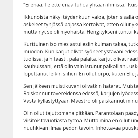
”Ei enää. Te ette enää tuhoa yhtään ihmistä.” Kuisk
Ikkunoista näkyi täydenkuun valoa, joten sisällä ol
askeleet tyhjässä pajassa kertoivat, etten ollut y
mutta nyt se oli myöhäistä. Hengitykseni tuntui ka
Kurttuinen iso mies astui esiin kulman takaa, tutk
muodon. Kun karjut olivat syöneet ystäväni edes
tuolissa, ja hitaasti, pala palalta, karjut olivat 
kauhuissani, että olin vain istunut paikoillani, us
lopettanut leikin siihen. En ollut orpo, kuten Elli
Sen jälkeen muistikuvani olivatkin hatarat. Muista
Raiskannut tovereidensa edessä, karjujen lyödessä t
Vasta kyllästyttyään Maestro oli paiskannut minut
Olin ollut tajuttomana pitkään. Parantolaan päädy
viisitoistavuotiasta tyttöä. Mutta minä en ollut un
nuuhkivan ilmaa pedon tavoin. Inhottavaa puuskut