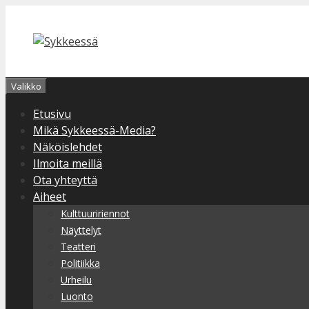
Siirry
sisältöön
Valikko
Etusivu
Mikä Sykkeessä-Media?
Näköislehdet
Ilmoita meillä
Ota yhteyttä
Aiheet
Kulttuuririennot
Näyttelyt
Teatteri
Politiikka
Urheilu
Luonto