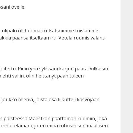
säni ovelle.
. Tulipalo oli huomattu. Katsoimme toisiamme
äkkiä päänsä itseltään irti. Vetelä ruumis valahti
itettu. Pidin yhä sylissäni karjun päätä. Vilkaisin
hti väliin, olin heittänyt pään tuleen.
oukko miehiä, joista osa liikutteli kasvojaan
jon paisteessa Maestron päättömän ruumiin, joka
tuhonnut elämäni, joten minä tuhosin sen maallisen