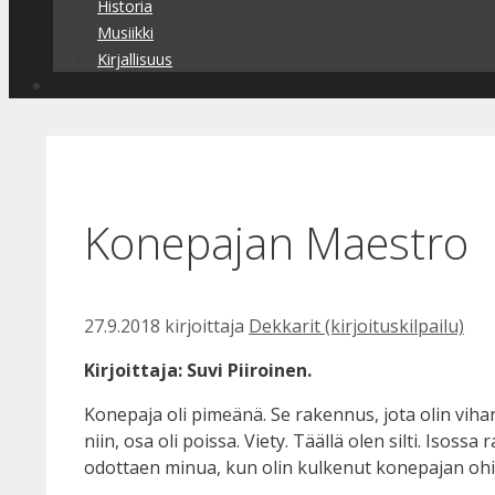
Historia
Musiikki
Kirjallisuus
Konepajan Maestro
27.9.2018
kirjoittaja
Dekkarit (kirjoituskilpailu)
Kirjoittaja: Suvi Piiroinen.
Konepaja oli pimeänä. Se rakennus, jota olin vihan
niin, osa oli poissa. Viety. Täällä olen silti. Iso
odottaen minua, kun olin kulkenut konepajan ohits