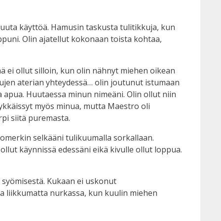
i muuta käyttöä. Hamusin taskusta tulitikkuja, kun
ppuni. Olin ajatellut kokonaan toista kohtaa,
 ei ollut silloin, kun olin nähnyt miehen oikean
ujen aterian yhteydessä… olin joutunut istumaan
ssa apua. Huutaessa minun nimeäni. Olin ollut niin
 näykkäissyt myös minua, mutta Maestro oli
rpi siitä puremasta.
ttomerkin selkääni tulikuumalla sorkallaan.
ollut käynnissä edessäni eikä kivulle ollut loppua.
in syömisestä. Kukaan ei uskonut
olla liikkumatta nurkassa, kun kuulin miehen