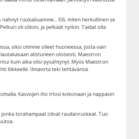
s nähnyt ruokailuamme… Elli, miten herkullinen se
lkuri oli silloin, ja pelkäät nytkin. Taidat olla
nssa, siksi olimme olleet huoneessa, josta vain
n lautakasaan alistuneen oloisesti, Maestron
tuntui kuin aika olisi pysähtynyt. Myös Maestron
ti liikkeelle. Ilmavirta teki tehtävänsä.
 voimalla. Kasvojen iho irtosi kokonaan ja nappasin
, jonka torahampaat olivat raudanruskeat. Tuo
uutoa.