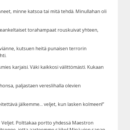
nneet, minne katsoa tai mitä tehdä. Minullahan oli
uskeankeltaiset torahampaat rouskuivat yhteen,
täviänne, kutsuen heitä punaisen terrorin
hti.
ies karjaisi. Väki kaikkosi välittömästi. Kukaan
honsa, paljastaen vereslihalla olevien
eitettävä jälkemme… veljet, kun lasken kolmeen!”
t! Veljet. Polttakaa portto yhdessä Maestron
tsenne, jotta aarteemme säilyy! Minä vien sanan