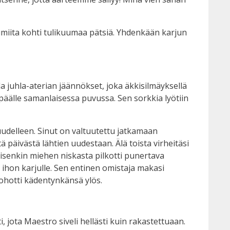
iita kohti tulikuumaa pätsiä. Yhdenkään karjun
 juhla-aterian jäännökset, joka äkkisilmäyksellä
päälle samanlaisessa puvussa. Sen sorkkia lyötiin
uudelleen. Sinut on valtuutettu jatkamaan
ä päivästä lähtien uudestaan. Älä toista virheitäsi
isenkin miehen niskasta pilkotti punertava
en ihon karjulle. Sen entinen omistaja makasi
ohotti kädentynkänsä ylös.
i, jota Maestro siveli hellästi kuin rakastettuaan.