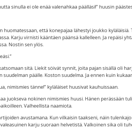
mutta sinulla ei ole enää valenahkaa päälläsi!” huusin päästes
en huomatessaan, että konepajaa lähestyi joukko kyläläisiä
ssa. Karju virnisti kääntäen päänsä kallelleen. Ja repäisi yht
sa. Nostin sen ylös.
eäsi.”
maan sitä. Liekit söivät synnit, joita pajan sisällä oli harjo
isen suudelman päälle. Koston suudelma. Ja ennen kuin kukaan e
ua, nimismies tänne!” kyläläiset huusivat kauhuissaan.
akaa juokseva nokinen nimismies huusi. Hänen perässään tuli j
aikoilleen. Valheellista naamiota.
rtijoiden avustamana. Kun vilkaisin taakseni, näin tulenka
lut valeasuinen karju suoraan helvetistä. Valkoinen sika oli 