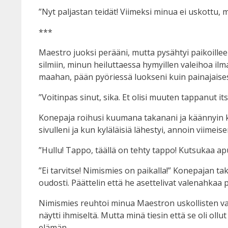
”Nyt paljastan teidät! Viimeksi minua ei uskottu, 
***
Maestro juoksi perääni, mutta pysähtyi paikoille
silmiin, minun heiluttaessa hymyillen valeihoa ilma
maahan, pään pyöriessä luokseni kuin painajaises
”Voitinpas sinut, sika. Et olisi muuten tappanut its
Konepaja roihusi kuumana takanani ja käännyin katso
sivulleni ja kun kyläläisiä lähestyi, annoin viime
”Hullu! Tappo, täällä on tehty tappo! Kutsukaa ap
”Ei tarvitse! Nimismies on paikalla!” Konepajan t
oudosti. Päättelin että he asettelivat valenahkaa p
Nimismies reuhtoi minua Maestron uskollisten va
näytti ihmiseltä. Mutta minä tiesin että se oli ol
elämän.