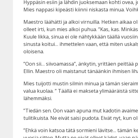
Hyppäsin esiin ja lähdin juoksemaan kohti ovea, jok
Mies nappasi kipeästi kiinni niskasta minua. Voihk
Maestro läähätti ja alkoi virnuilla. Hetken aika
olleet irti, kun mies alkoi puhua. ”Kas, kas. Minkäs
Kuule likka, sinua ei ole nähtykkään täällä vuosii
sinusta koitui… ihmettelen vaan, että miten uskals
oloisena.
”Oon sii… siivoamassa”, änkytin, yrittäen peittää
Ellin. Maestro oli maistanut tänäänkin ihmisen lih
Mies tuijotti mustin silmin minua ja tämän sieraimet
valua kuolaa. ” Täällä ei makseta ylimääräistä sit
lähemmäksi.
”Tiedän sen. Oon vaan apuna mut kadotin avaimet ja
tulitikuista. Ne eivät saisi pudota. Eivät nyt, ku
”Ehkä voin katsoa tätä sormieni lävitse… tämän ker
vuosia sitten. Mutta ne eivät olleet kädet, vaan 