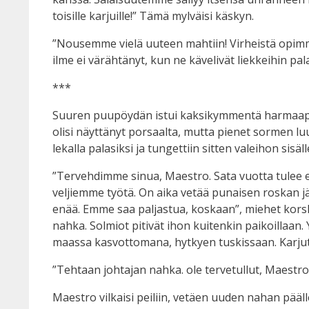
toisille karjuille!” Tämä mylväisi käskyn.
”Nousemme vielä uuteen mahtiin! Virheistä opim
ilme ei värähtänyt, kun ne kävelivät liekkeihin p
***
Suuren puupöydän istui kaksikymmentä harmaapukui
olisi näyttänyt porsaalta, mutta pienet sormen lu
lekalla palasiksi ja tungettiin sitten valeihon sisäl
”Tervehdimme sinua, Maestro. Sata vuotta tulee e
veljiemme työtä. On aika vetää punaisen roskan jäl
enää. Emme saa paljastua, koskaan”, miehet korsk
nahka. Solmiot pitivät ihon kuitenkin paikoillaan. 
maassa kasvottomana, hytkyen tuskissaan. Karjut
”Tehtaan johtajan nahka. ole tervetullut, Maestro
Maestro vilkaisi peiliin, vetäen uuden nahan päälle