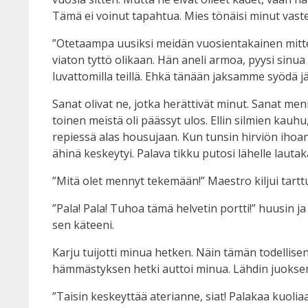
Tämä ei voinut tapahtua. Mies tönäisi minut vast
”Otetaampa uusiksi meidän vuosientakainen mittel
viaton tyttö olikaan. Hän aneli armoa, pyysi sinua a
luvattomilla teillä. Ehkä tänään jaksamme syödä jä
Sanat olivat ne, jotka herättivät minut. Sanat men
toinen meistä oli päässyt ulos. Ellin silmien kauh
repiessä alas housujaan. Kun tunsin hirviön ihoani
ähinä keskeytyi. Palava tikku putosi lähelle lautaka
”Mitä olet mennyt tekemään!” Maestro kiljui tarttue
”Pala! Pala! Tuhoa tämä helvetin portti!” huusin j
sen käteeni.
Karju tuijotti minua hetken. Näin tämän todelli
hämmästyksen hetki auttoi minua. Lähdin juokse
”Taisin keskeyttää aterianne, siat! Palakaa kuoli