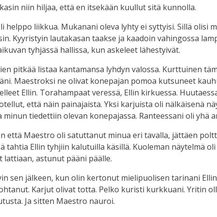
asin niin hiljaa, että en itsekään kuullut sitä kunnolla.
i helppo liikkua. Mukanani oleva lyhty ei syttyisi. Sillä olis
ksin. Kyyristyin lautakasan taakse ja kaadoin vahingossa lam
ikuvan tyhjässä hallissa, kun askeleet lähestyivät.
ien pitkää listaa kantamansa lyhdyn valossa. Kurttuinen tämä
säni. Maestroksi ne olivat konepajan pomoa kutsuneet kauh
raadelleet Ellin. Torahampaat veressä, Ellin kirkuessa. Huutae
kotellut, että näin painajaista. Yksi karjuista oli nälkäisenä
, ja minun tiedettiin olevan konepajassa. Ranteessani oli yhä a
n että Maestro oli satuttanut minua eri tavalla, jättäen pol
ahtia Ellin tyhjiin kalutuilla käsillä. Kuoleman näytelmä oli 
 lattiaan, astunut pääni päälle.
in sen jälkeen, kun olin kertonut mielipuolisen tarinani Ell
ohtanut. Karjut olivat totta. Pelko kuristi kurkkuani. Yritin 
usta. Ja sitten Maestro nauroi.