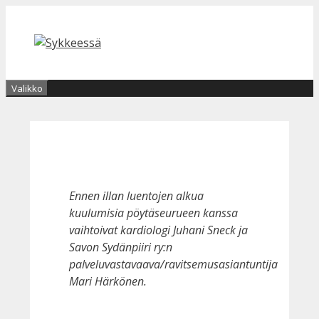
Siirry
sisältöön
Valikko
Ennen illan luentojen alkua
kuulumisia pöytäseurueen kanssa
vaihtoivat kardiologi Juhani Sneck ja
Savon Sydänpiiri ry:n
palveluvastavaava/ravitsemusasiantuntija
Mari Härkönen.