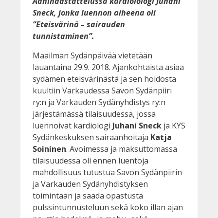
Äänihaastattelussa kardiolologi Juhani
Sneck, jonka luennon aiheena oli
”Eteisvärinä – sairauden
tunnistaminen”.
Maailman Sydänpäivää vietetään
lauantaina 29.9. 2018. Ajankohtaista asiaa
sydämen eteisvärinästä ja sen hoidosta
kuultiin Varkaudessa Savon Sydänpiiri
ry:n ja Varkauden Sydänyhdistys ry:n
järjestämässä tilaisuudessa, jossa
luennoivat kardiologi
Juhani Sneck
ja KYS
Sydänkeskuksen sairaanhoitaja
Katja
Soininen
. Avoimessa ja maksuttomassa
tilaisuudessa oli ennen luentoja
mahdollisuus tutustua Savon Sydänpiirin
ja Varkauden Sydänyhdistyksen
toimintaan ja saada opastusta
pulssintunnusteluun sekä koko illan ajan