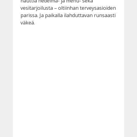
nauttia hedelmä- ja mehu- sekä
vesitarjoilusta – oltiinhan terveysasioiden
parissa. Ja paikalla ilahduttavan runsaasti
väkeä.