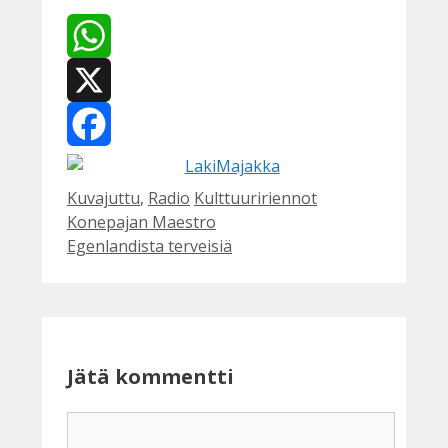
WhatsApp
X
Facebook
Kategoriat
Avainsanat
Kuvajuttu
,
Radio
Kulttuuririennot
Konepajan Maestro
Egenlandista terveisiä
Jätä kommentti
Kommentti