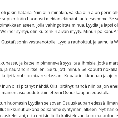
 oli jokin hätänä. Niin olin minäkin, vaikka olin alun perin o
se sopi erittäin huonosti meidän elämäntilanteeseemme. S
oimakkaan aseen, jolla vahingoittaa minua. Lyydia ja lapsi oli
-Werner syntyi, olin kuitenkin aivan myyty. Minun poikani. A
 Gustafssonin vastaanotolle. Lyydia rauhoittui, ja aamulla W
nassa, ja katselin pimenevää syysiltaa. ihmisiä, jotka mars
, ja naurahdin itselleni. Se tuijotti minua. Se koputti nokall
si kuljettanut sormiaan selässäni. Kopautin ikkunaan ja ajoin
inun olisi pitänyt nähdä. Olisi pitänyt nähdä niin paljon en
simmäinen asia pudotettiin eteeni Osuuskaupan edustalla.
, kun huomasin Lyydian seisovan Osuuskaupan edessä. Ilman 
ollut liikkunut ulkona poikamme syntymän jälkeen. Nyt hän ol
 askeleitani, että ehtisin tiellä kalistelevan kuorma-auton 