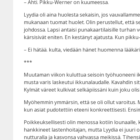
– Ahti. Pikku-Werner on kuumeessa.
Lyydia oli aina huolesta sekaisin, jos vauvallamme
mukanaan tuomat huolet. Olin perustellut, että 
johdossa. Lapsi antaisi punakaartilaisille turhan v
kärsisivät eniten. En kestänyt ajatusta. Kun pikku
– Ei hätää. kulta, viedään hänet huomenna lääkäri
***
Muutaman viikon kuluttua seisoin työhuoneeni ikku
musta varis laskeutui ikkunalaudalle. Kavahdin sitä
Kylmät väreet kulkivat selkäpiissäni kuin joku oli
Myöhemmin ymmärsin, että se oli ollut varoitus. M
kun asiat pudotettiin eteeni konkreettisesti. En
Poikkeuksellisesti olin menossa kotiin lounaalle
hankkineet lastenhoitajan, mutta Lyydia ei juuri 
nutturalla ja kasvonsa vahvassa meikissä. Tihensin