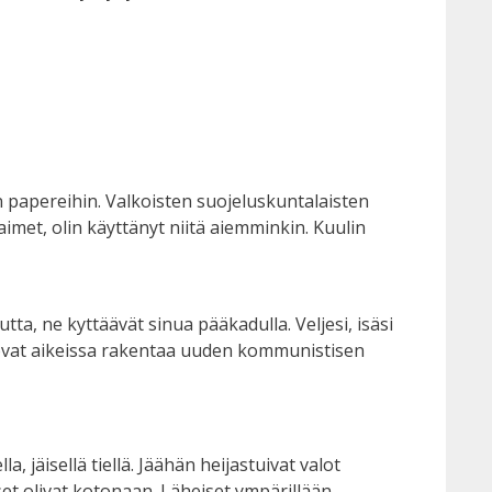
n papereihin. Valkoisten suojeluskuntalaisten
aimet, olin käyttänyt niitä aiemminkin. Kuulin
ta, ne kyttäävät sinua pääkadulla. Veljesi, isäsi
e ovat aikeissa rakentaa uuden kommunistisen
, jäisellä tiellä. Jäähän heijastuivat valot
iset olivat kotonaan. Läheiset ympärillään.