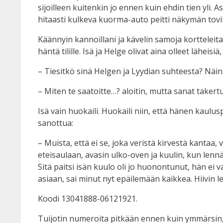
sijoilleen kuitenkin jo ennen kuin ehdin tien yli. A
hitaasti kulkeva kuorma-auto peitti näkymän toviksi
Käännyin kannoillani ja kävelin samoja kortteleita
häntä tilille. Isä ja Helge olivat aina olleet läheisiä
– Tiesitkö sinä Helgen ja Lyydian suhteesta? Näin h
– Miten te saatoitte…? aloitin, mutta sanat taker
Isä vain huokaili. Huokaili niin, että hänen kaulu
sanottua:
– Muista, että ei se, joka veristä kirvestä kantaa, 
eteisaulaan, avasin ulko-oven ja kuulin, kun lennät
Sitä paitsi isän kuulo oli jo huonontunut, hän ei
asiaan, sai minut nyt epäilemään kaikkea. Hiivin 
Koodi 13041888-06121921.
Tuijotin numeroita pitkään ennen kuin ymmärsin, 