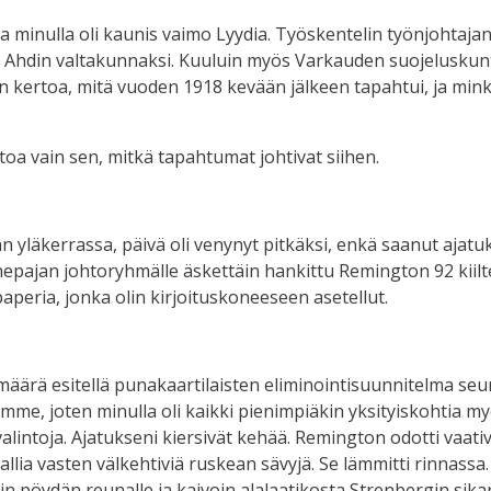
minulla oli kaunis vaimo Lyydia. Työskentelin työnjohtaja
Ahdin valtakunnaksi. Kuuluin myös Varkauden suojeluskuntala
kertoa, mitä vuoden 1918 kevään jälkeen tapahtui, ja min
toa vain sen, mitkä tapahtumat johtivat siihen.
n yläkerrassa, päivä oli venynyt pitkäksi, enkä saanut ajat
epajan johtoryhmälle äskettäin hankittu Remington 92 kiiltel
paperia, jonka olin kirjoituskoneeseen asetellut.
äärä esitellä punakaartilaisten eliminointisuunnitelma seuraa
amme, joten minulla oli kaikki pienimpiäkin yksityiskohtia m
lintoja. Ajatukseni kiersivät kehää. Remington odotti vaativan
tallia vasten välkehtiviä ruskean sävyjä. Se lämmitti rinnassa. 
in pöydän reunalle ja kaivoin alalaatikosta Strenbergin sikar