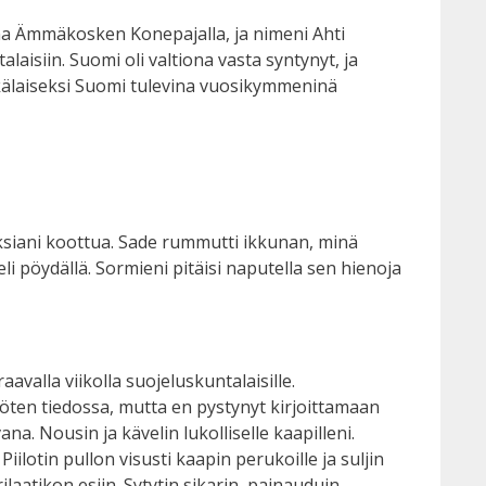
na Ämmäkosken Konepajalla, ja nimeni Ahti
isiin. Suomi oli valtiona vasta syntynyt, ja
kälaiseksi Suomi tulevina vuosikymmeninä
uksiani koottua. Sade rummutti ikkunan, minä
i pöydällä. Sormieni pitäisi naputella sen hienoja
valla viikolla suojeluskuntalaisille.
yöten tiedossa, mutta en pystynyt kirjoittamaan
a. Nousin ja kävelin lukolliselle kaapilleni.
Piilotin pullon visusti kaapin perukoille ja suljin
ilaatikon esiin. Sytytin sikarin, painauduin