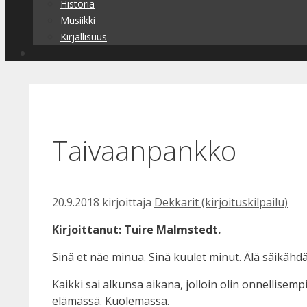
Historia
Musiikki
Kirjallisuus
Taivaanpankko
20.9.2018
kirjoittaja
Dekkarit (kirjoituskilpailu)
Kirjoittanut: Tuire Malmstedt.
Sinä et näe minua. Sinä kuulet minut. Älä säikähdä
Kaikki sai alkunsa aikana, jolloin olin onnellisem
elämässä. Kuolemassa.