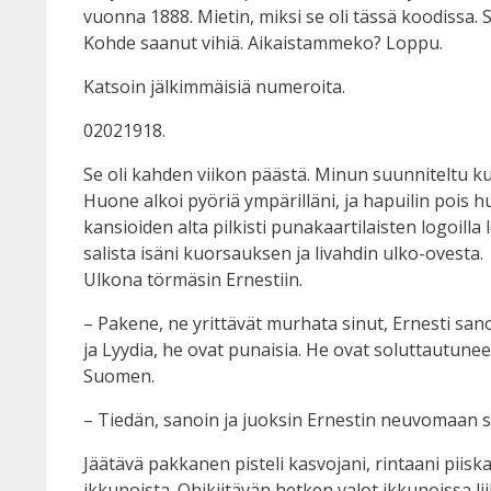
vuonna 1888. Mietin, miksi se oli tässä koodissa. 
Kohde saanut vihiä. Aikaistammeko? Loppu.
Katsoin jälkimmäisiä numeroita.
02021918.
Se oli kahden viikon päästä. Minun suunniteltu kuo
Huone alkoi pyöriä ympärilläni, ja hapuilin pois 
kansioiden alta pilkisti punakaartilaisten logoill
salista isäni kuorsauksen ja livahdin ulko-ovesta.
Ulkona törmäsin Ernestiin.
– Pakene, ne yrittävät murhata sinut, Ernesti sano
ja Lyydia, he ovat punaisia. He ovat soluttautun
Suomen.
– Tiedän, sanoin ja juoksin Ernestin neuvomaan su
Jäätävä pakkanen pisteli kasvojani, rintaani piiska
ikkunoista. Ohikiitävän hetken valot ikkunoissa lii