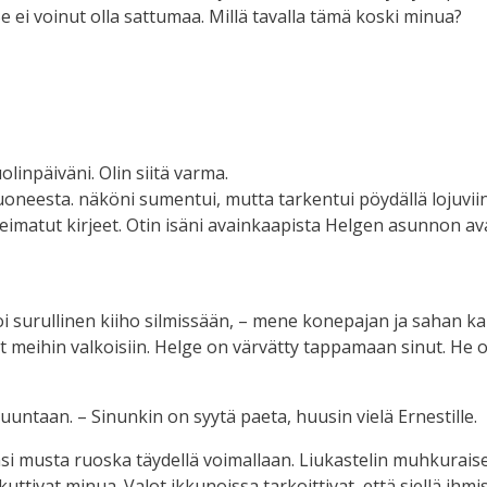
Se ei voinut olla sattumaa. Millä tavalla tämä koski minua?
linpäiväni. Olin siitä varma.
huoneesta. näköni sumentui, mutta tarkentui pöydällä lojuvii
a leimatut kirjeet. Otin isäni avainkaapista Helgen asunnon av
i surullinen kiiho silmissään, – mene konepajan ja sahan kaut
eet meihin valkoisiin. Helge on värvätty tappamaan sinut. H
untaan. – Sinunkin on syytä paeta, huusin vielä Ernestille.
si musta ruoska täydellä voimallaan. Liukastelin muhkuraisella
kuttivat minua. Valot ikkunoissa tarkoittivat, että siellä ihm