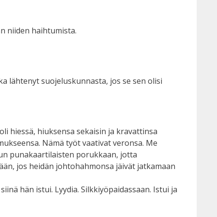
an niiden haihtumista.
kka lähtenyt suojeluskunnasta, jos se sen olisi
i hiessä, hiuksensa sekaisin ja kravattinsa
lemukseensa. Nämä työt vaativat veronsa. Me
n punakaartilaisten porukkaan, jotta
tään, jos heidän johtohahmonsa jäivät jatkamaan
iinä hän istui. Lyydia. Silkkiyöpaidassaan. Istui ja