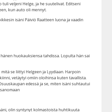
tuli veljeni Helge, ja he suutelivat. Editseni
keen, kun auto oli mennyt.
ikkesin isäni Päiviö Raatteen luona ja vaadin
vat hänen huokauksiensa tahdissa. Lopulta hän sai
i mitä se liittyi Helgeen ja Lyydiaan. Harpoin
iinni, vetäytyi omiin oloihinsa kuten tavallista.
t Osuuskaupan edessä ja se, miten isäni suhtautui
hkösanomaan
äni, olin syntynyt kolmastoista huhtikuuta