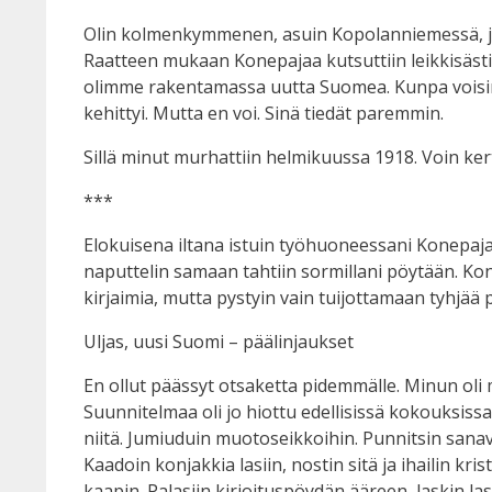
Olin kolmenkymmenen, asuin Kopolanniemessä, ja 
Raatteen mukaan Konepajaa kutsuttiin leikkisästi 
olimme rakentamassa uutta Suomea. Kunpa voisin 
kehittyi. Mutta en voi. Sinä tiedät paremmin.
Sillä minut murhattiin helmikuussa 1918. Voin ker
***
Elokuisena iltana istuin työhuoneessani Konepaja
naputtelin samaan tahtiin sormillani pöytään. Kon
kirjaimia, mutta pystyin vain tuijottamaan tyhjää 
Uljas, uusi Suomi – päälinjaukset
En ollut päässyt otsaketta pidemmälle. Minun oli m
Suunnitelmaa oli jo hiottu edellisissä kokouksiss
niitä. Jumiuduin muotoseikkoihin. Punnitsin sanava
Kaadoin konjakkia lasiin, nostin sitä ja ihailin kris
kaapin. Palasiin kirjoituspöydän ääreen, laskin las