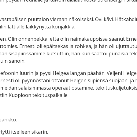
astapäisen puutalon vieraan näköiseksi. Ovi kävi. Hätkähdin 
lin lattialle läikkynyttä konjakkia.
llen. Olin onnenpekka, että olin naimakaupoissa saanut Ernes
ttomies. Ernesti oli epäitsekäs ja rohkea, ja hän oli ujuttau
dän sisäpiirissämme kutsuttiin, hän kun saattoi punaisia te
kuin sanoin.
elefoonin luurin ja pyysi Helgeä langan päähän. Veljeni Helge
rnesti oli pyynnöstäni ottanut Helgen siipiensä suojaan, ja h
ä meidän salaisimmasta operaatiostamme, teloituskuljetuksis
tiin Kuopioon teloituspaikalle.
npankko.
tytti itselleen sikarin.