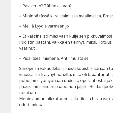
– Palaveriin? Tähän aikaan?
– Mihinpä tässä kiire, valmiissa maailmassa, Ernes
– Meillä Lyydia varmaan jo…
– Et kai sinä iso mies vaan kulje sen pikkuvaimosi
Pudistin päätäni, vaikka en tiennyt, miksi. Totuus 
vaatinut.
– Pidä itsesi miehenä, Ahti, muista se.
Sanojensa vakuudeksi Ernesti kopisti sikariaan tu
vinossa. En kysynyt häneltä, mitä oli tapahtunut
puhuimme yömyöhään uudesta operaatiosta, joka 
pääsisimme niiden pääpomon jäljille. Heidän juok
toimiaan.
Menin aamun pikkutunneilla kotiin, ja hiivin varovai
odotti minua.