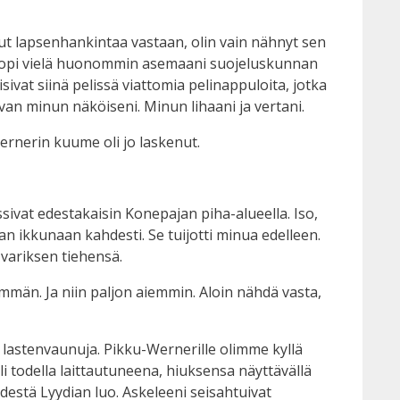
llut lapsenhankintaa vastaan, olin vain nähnyt sen
e sopi vielä huonommin asemaani suojeluskunnan
sivat siinä pelissä viattomia pelinappuloita, jotka
ivan minun näköiseni. Minun lihaani ja vertani.
ernerin kuume oli jo laskenut.
sivat edestakaisin Konepajan piha-alueella. Iso,
aan ikkunaan kahdesti. Se tuijotti minua edelleen.
 variksen tiehensä.
emmän. Ja niin paljon aiemmin. Aloin nähdä vasta,
lastenvaunuja. Pikku-Wernerille olimme kyllä
i todella laittautuneena, hiuksensa näyttävällä
edestä Lyydian luo. Askeleeni seisahtuivat