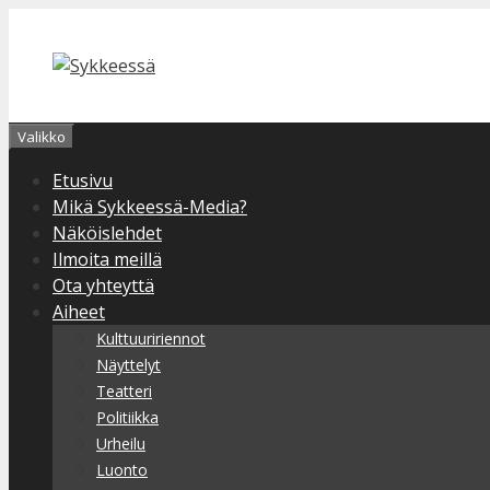
Siirry
sisältöön
Valikko
Etusivu
Mikä Sykkeessä-Media?
Näköislehdet
Ilmoita meillä
Ota yhteyttä
Aiheet
Kulttuuririennot
Näyttelyt
Teatteri
Politiikka
Urheilu
Luonto