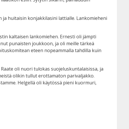
ja huitaisin konjakkilasini lattialle. Lankomieheni
tin kaltaisen lankomiehen. Ernesti oli jämpti
tunut punaisten joukkoon, ja oli meille tärkeä
loituskomitean eteen nopeammalla tahdilla kuin
 Raate oli nuori tulokas suojeluskuntalaisissa, ja
eistä olikin tullut erottamaton parivaljakko.
tamme. Helgellä oli käytössä pieni kuormuri,