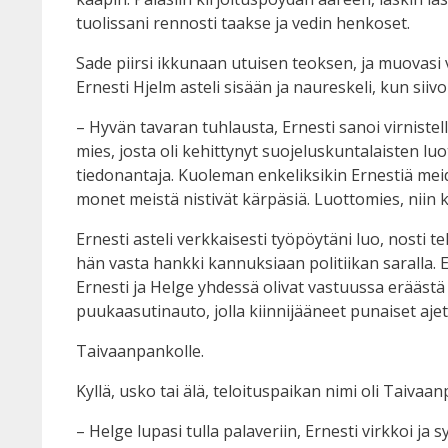
tuolissani rennosti taakse ja vedin henkoset.
Sade piirsi ikkunaan utuisen teoksen, ja muovasi v
Ernesti Hjelm asteli sisään ja naureskeli, kun siivoi
– Hyvän tavaran tuhlausta, Ernesti sanoi virniste
mies, josta oli kehittynyt suojeluskuntalaisten luo
tiedonantaja. Kuoleman enkeliksikin Ernestiä mei
monet meistä nistivät kärpäsiä. Luottomies, niin 
Ernesti asteli verkkaisesti työpöytäni luo, nosti t
hän vasta hankki kannuksiaan politiikan saralla. E
Ernesti ja Helge yhdessä olivat vastuussa erääst
puukaasutinauto, jolla kiinnijääneet punaiset ajet
Taivaanpankolle.
Kyllä, usko tai älä, teloituspaikan nimi oli Taivaa
– Helge lupasi tulla palaveriin, Ernesti virkkoi ja sy