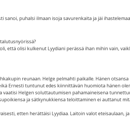
ti sanoi, puhalsi ilmaan isoja savurenkaita ja jäi ihastelema
 talutusnyörissä?
oli, että olisi kulkenut Lyydiani perässä ihan mihin vain, vai
hkakupin reunaan. Helge pelmahti paikalle. Hänen otsansa ol
, eikä Ernesti tuntunut edes kiinnittävän huomiota hänen o
vaatisi Helgen soluttautumisen pahamaineisena tunnettuu
supoikiensa ja sätkynukkiensa teloittaminen ei auttanut mi
sesti, etten herättäisi Lyydiaa. Laitoin valot eteisaulaan, ja s