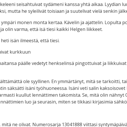
skeleeni seisahtuivat sydämeni kanssa yhtä aikaa. Lyydian luo 
, mutta he syleilivät toisiaan ja suutelivat vielä senkin jäl
 ympäri monen monta kertaa. Kävelin ja ajattelin. Lopulta po
, ja olin varma, että isä tiesi kaikki Helgen liikkeet.
eti isän ilmeestä, että tiesi.
tuivat kurkkuun
spaitansa päälle vedetyt henkselinsä pingottuivat ja liikkui
välttämättä ole syyllinen. En ymmärtänyt, mitä se tarkoitti, ta
in säksätti isäni työhuoneessa. Isäni veti salin kaksoisovet k
 varmasti kuullut lennättimen takomista. Se, mitä olin nähny
lennättimien luo ja seurasin, miten se tikkasi kirjasimia sä
mitä ne olivat. Numerosarja 13041888 viittasi syntymäpäivä